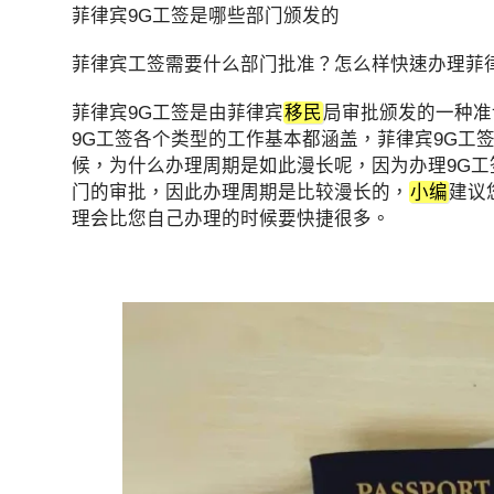
菲律宾9G工签是哪些部门颁发的
菲律宾工签需要什么部门批准？怎么样快速办理菲
菲律宾9G工签是由菲律宾
移民
局审批颁发的一种准
9G工签各个类型的工作基本都涵盖，菲律宾9G工
候，为什么办理周期是如此漫长呢，因为办理9G
门的审批，因此办理周期是比较漫长的，
小编
建议
理会比您自己办理的时候要快捷很多。