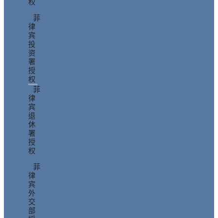
权
菲
律
宾
投
资
署
授
权
菲
律
宾
退
休
署
授
权
菲
律
宾
外
交
部