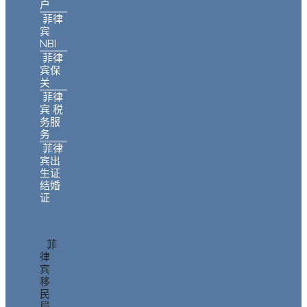
户
菲律
宾
NBI
菲律
宾保
关
菲律
宾 税
务服
务
菲律
宾出
生证
结婚
证
菲
律
宾
移
民
局