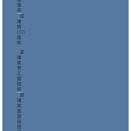
授
权
菲
律
宾
LTO
授
权
菲
律
宾
劳
工
部
授
权
菲
律
宾
旅
游
局
授