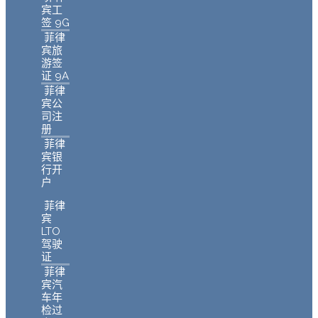
宾工
签 9G
菲律
宾旅
游签
证 9A
菲律
宾公
司注
册
菲律
宾银
行开
户
菲律
宾
LTO
驾驶
证
菲律
宾汽
车年
检过