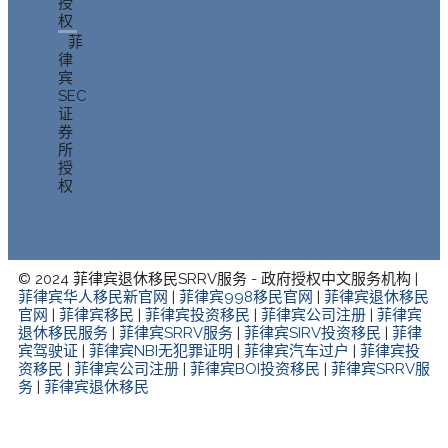
授
权
菲
律
宾
SEC
证
券
所
授
权
© 2024 菲律宾退休移民SRRV服务 - 政府授权中文服务机构 |
菲律宾华人移民新官网
|
菲律宾998移民官网
|
菲律宾退休移民
官网
|
菲律宾移民
|
菲律宾投资移民
|
菲律宾公司注册
|
菲律宾
退休移民服务
|
菲律宾SRRV服务
|
菲律宾SIRV投资移民
|
菲律
宾驾驶证
|
菲律宾NBI无犯罪证明
|
菲律宾汽车过户
|
菲律宾投
资移民
|
菲律宾公司注册
|
菲律宾BOI投资移民
|
菲律宾SRRV服
务
|
菲律宾退休移民