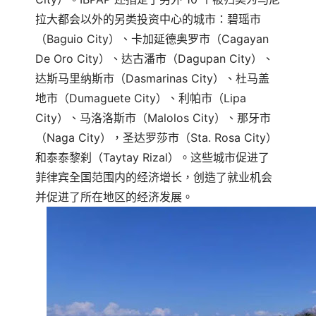
拉大都会以外的另类投资中心的城市：碧瑶市
（Baguio City）、卡加延德奥罗市（Cagayan 
De Oro City）、达古潘市（Dagupan City）、
达斯马里纳斯市（Dasmarinas City）、杜马盖
地市（Dumaguete City）、利帕市（Lipa 
City）、马洛洛斯市（Malolos City）、那牙市
（Naga City），圣达罗莎市（Sta. Rosa City）
和泰泰黎刹（Taytay Rizal）。这些城市促进了
菲律宾全国范围内的经济增长，创造了就业机会
并促进了所在地区的经济发展。