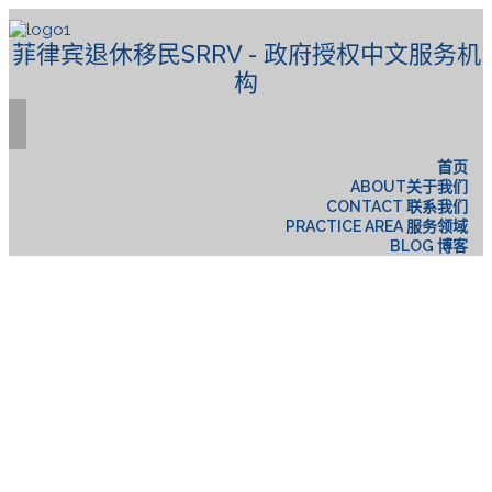
菲律宾退休移民SRRV - 政府授权中文服务机
构
首页
ABOUT关于我们
CONTACT 联系我们
PRACTICE AREA 服务领域
BLOG 博客