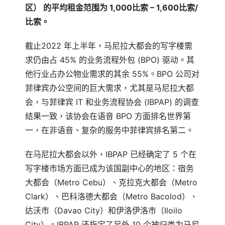
区） 的平均租金范围为 1,000比索 – 1,600比索/
比索。
截止2022 年上半年，马尼拉大都会的写字楼需
求仍由占 45% 的业务流程外包 (BPO) 驱动。其
他行业占办公物业需求的其余 55%。BPO 公司对
菲律宾办公空间的巨大需求，尤其是马尼拉大都
会，与菲律宾 IT 和业务流程协会 (IBPAP) 的调查
结果一致，该协会在语音 BPO 方面排名世界第
一，在非语音、复杂的服务中菲律宾排名第二。
在马尼拉大都会以外，IBPAP 已经确定了 5 个在
写字楼市场方面已成为该国副中心的地区：宿务
大都会（Metro Cebu）、克拉克大都会（Metro 
Clark）、巴科洛德大都会（Metro Bacolod）、
达沃市（Davao City）和伊洛伊洛市（Iloilo 
City）。IBPAP 还指定了另外 10 个被归类为马尼