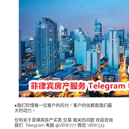
●我们珍惜每一位客户的托付，客户的信赖是我们最
大的动力。
任何关于菲律宾房产买卖 交易 相关的问题 欢迎咨询
我们 Telegram 电报 @VBW777 微信 VBW333