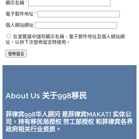
顯示名稱
*
電子郵件地址
*
個人網站網址
在瀏覽器中儲存顯示名稱、電子郵件地址及個人網站網
址，以供下次發佈留言時使用。
About Us 关于998移民
菲律宾998华人顾问 是菲律宾MAKATI 实体公
司，持有移民局授权 劳工部授权 和菲律宾各界
政府相关行业资质。