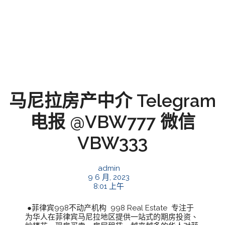
马尼拉房产中介 Telegram
电报 @VBW777 微信
VBW333
admin
9 6 月, 2023
8:01 上午
●菲律宾998不动产机构 998 Real Estate 专注于
为华人在菲律宾马尼拉地区提供一站式的期房投资、