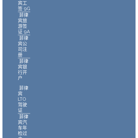
宾工
签 9G
菲律
宾旅
游签
证 9A
菲律
宾公
司注
册
菲律
宾银
行开
户
菲律
宾
LTO
驾驶
证
菲律
宾汽
车年
检过