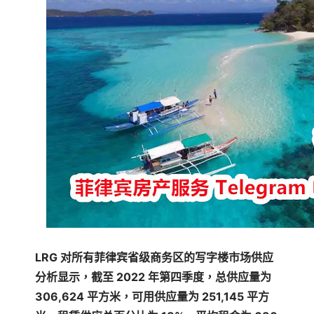
LRG 对所有菲律宾省级商务区的写字楼市场供应
分析显示，截至 2022 年第四季度，总供应量为 
306,624 平方米，可用供应量为 251,145 平方