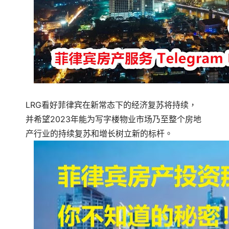
LRG看好菲律宾在新常态下的经济复苏将持续，
并希望2023年能为写字楼物业市场乃至整个房地
产行业的持续复苏和增长树立新的标杆。