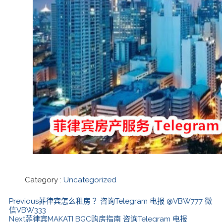
Category :
Uncategorized
Previous
菲律宾怎么租房？ 咨询Telegram 电报 @VBW777 微
信VBW333
Next
菲律宾MAKATI BGC购房指南 咨询Telegram 电报