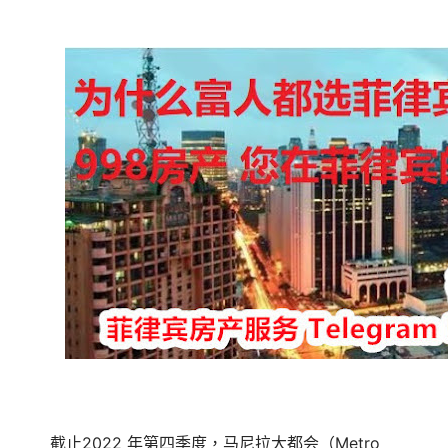
截止2022 年第四季度，马尼拉大都会（Metro 