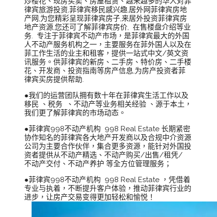
炒楼花、现房买卖、房屋租赁、越来越多的华人对菲
律宾旅游投资,菲律宾移民感兴趣,居外网菲律宾房地
产网,为您精彩呈现菲律宾房子,来居外投资菲律宾房
地产资源,您还可了解菲律宾房价, 在售楼盘介绍等业
务. 专注于菲律宾不动产市场，是菲律宾最大的外国
人不动产服务机构之一，主要服务在菲外国人以及在
菲工作生活的业主和租客，提供一站式中文/英文资
讯服务。供菲律宾的新房、二手房、特价房、二手楼
花、开发商、投资指南等房产信息,为房产投资者菲
律宾买房提供帮助.
●我们的运营团队拥有数十年在菲律宾生活工作以及
移民 、税务 、不动产等业务相关经验 、源于本土，
我们更了解菲律宾的市场动态。
●菲律宾998不动产机构 998 Real Estate 长期紧密
协作知名的菲律宾各大地产开发商以及合规中介资源
公司为主要合作伙伴，集合更多资源，能针对外国投
资者提供从不动产精选、不动产购买/出售/租凭/
不动产交付、不动产养护 等全方位管理服务；
●菲律宾998不动产机构 998 Real Estate ，凭借着
专业与执着，不断提升客户体验，推动菲律宾行业的
进步，让房产交易变得更加轻松和愉悦！