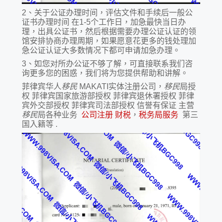
2、关于公证办理时间，评估文件和手续后一般公
证书办理时间 在1-5个工作日，加急最快当日办
理，出具公证书，然后根据需要办理公证认证的领
馆安排协商办理周期，如果愿意花更多的钱处理加
急公证认证大多数情况下都可申请加急办理。
3、如您对所办公证不够了解，可直接联系我们咨
询更多您的困惑，我们将为您提供帮助和讲解。
菲律宾华人
移民
MAKATI实体注册公司，
移民
局授
权 菲律宾国家旅游部授权 菲律宾退休署授权 菲律
宾外交部授权 菲律宾司法部授权 信誉有保证 主营
移民
局各种业务
公司注册
财税
，
税务局服务
第三
国入籍等 .