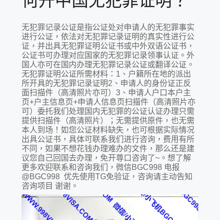
何开中国无犯罪证明？
无犯罪记录公证是指公证处对申请人的无犯罪事实
进行公证，依法对无犯罪记录证明的真实性进行公
证，并出具无犯罪证明公证书或中外双语公证书，
公证书可办理对应国家的无犯罪记录领事认证。外
国人亦可在国内办理无犯罪记录公证或翻译公证。
无犯罪证明公证所需材料：1、户籍所在地的派出
所开具的无犯罪记录证明2、申请人的身份证正反
面扫描件（高清照片亦可）3、申请人户口本户主
页+户主信息页+申请人信息页扫描件（高清照片亦
可）委托我们处理国内无犯罪的公证认证办理只需
提供扫描件（高清照片）；无需提供原件，也无需
本人到场！如您公证材料缺失，也可根据实际情况
出具公证书，具体可联系我们进行咨询，费用有所
不同，如果不想花钱办理难办的文件，那么还是建
议您自己回国去办理，免开尊口咨询了~。想了解
更多欢迎联系和咨询我们，微信BGC998 电报
@BGC998 优先使用TG免验证，咨询请主动告知
咨询项目 谢谢。