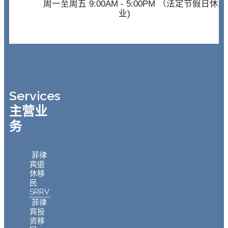
周一至周五 9:00AM - 5:00PM （法定节假日休
业)
Services
主营业
务
菲律
宾退
休移
民
SRRV
菲律
宾投
资移