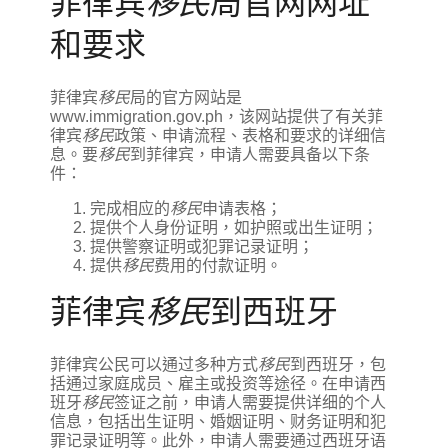
菲律宾
移民
局官网网址
和要求
菲律宾
移民
局的官方网站是
www.immigration.gov.ph，该网站提供了有关菲
律宾
移民
政策、申请流程、表格和要求的详细信
息。要
移民
到菲律宾，申请人需要具备以下条
件：
完成相应的
移民
申请表格；
提供个人身份证明，如护照或出生证明；
提供警察证明或犯罪记录证明；
提供
移民
费用的付款证明。
菲律宾
移民
到西班牙
菲律宾公民可以通过多种方式
移民
到西班牙，包
括通过家庭成员、雇主或投资等途径。在申请西
班牙
移民
签证之前，申请人需要提供详细的个人
信息，包括出生证明、婚姻证明、财务证明和犯
罪记录证明等。此外，申请人需要通过西班牙语