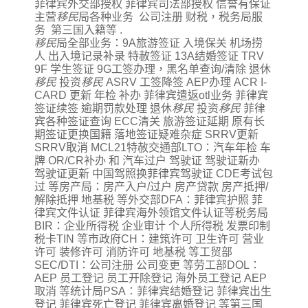
菲律宾外交部授权 菲律宾司法部授权 信誉有保证
主营
移民
局各种业务 公司注册 财税，税务局服
务 第三国入籍等 .
移民
局全部业务：9A旅游签证 入境保关 机场捞
人 出入境记录补录 特赦签证 13A结婚签证 TRV
9F 学生签证 9G工签办理，黑名单查询/清除 退休
移民
投资
移民
ASRV 工签降签 AEP办理 ACR I-
CARD 更新 年检 补办 菲律宾遣返otl业务 菲律宾
签证续签 逾期罚款处理 退休
移民
投资
移民
菲律
宾各种签证查询 ECC清关 旅游签证延期 原有长
期签证更换国籍 落地签证疑难杂症 SRRV更新
SRRV取消 MCL21特赦交通部LTO：汽车年检 车
牌 OR/CR补办 和 汽车过户 驾驶证 驾驶证新办
驾驶证更新 中国驾照换菲律宾驾驶证 CDE考试包
过 等房产局：房产入户/过户 房产贷款 房产抵押/
解除抵押 地基税 等外交部DFA：菲律宾护照 菲
律宾文件认证 菲律宾海外领馆文件认证等税务局
BIR：企业所得税 企业审计 个人所得税 发票印制
税卡TIN 等市政府CH：建筑许可 卫生许可 营业
许可 装修许可 消防许可 地基税 等工贸部
SEC/DTI：公司注册 公司变更 等劳工部DOL：
AEP 员工登记 员工开除登记 海外员工登记 AEP
取消 等统计局PSA：菲律宾结婚登记 菲律宾出生
登记 菲律宾死亡登记 菲律宾离婚登记 等第三国