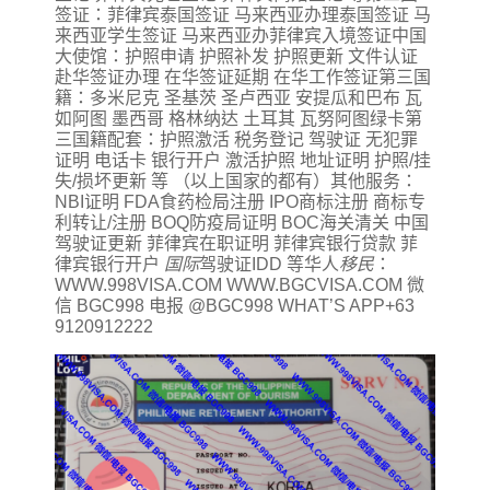
签证：菲律宾泰国签证 马来西亚办理泰国签证 马
来西亚学生签证 马来西亚办菲律宾入境签证中国
大使馆：护照申请 护照补发 护照更新 文件认证
赴华签证办理 在华签证延期 在华工作签证第三国
籍：多米尼克 圣基茨 圣卢西亚 安提瓜和巴布 瓦
如阿图 墨西哥 格林纳达 土耳其 瓦努阿图绿卡第
三国籍配套：护照激活 税务登记 驾驶证 无犯罪
证明 电话卡 银行开户 激活护照 地址证明 护照/挂
失/损坏更新 等 （以上国家的都有）其他服务：
NBI证明 FDA食药检局注册 IPO商标注册 商标专
利转让/注册 BOQ防疫局证明 BOC海关清关 中国
驾驶证更新 菲律宾在职证明 菲律宾银行贷款 菲
律宾银行开户
国际
驾驶证IDD 等华人
移民
：
WWW.998VISA.COM WWW.BGCVISA.COM 微
信 BGC998 电报 @BGC998 WHAT’S APP+63
9120912222