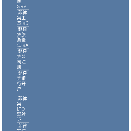
民
SIRV
菲律
宾工
签 9G
菲律
宾旅
游签
证 9A
菲律
宾公
司注
册
菲律
宾银
行开
户
菲律
宾
LTO
驾驶
证
菲律
宾汽