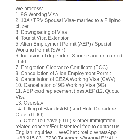
We process:
1. 9G Working Visa
2. 13A / TRV Spousal Visa- married to a Filipino
citizen
3. Downgrading of Visa
4. Tourist Visa Extension
5. Alien Employment Permit (AEP) / Special
Working Permit (SWP)
6. Inclusion of dependent Spouse and unmarried
child
7. Emigration Clearance Certificate (ECC)
8. Cancellation of Alien Employment Permit
9. Cancellation of CEZA Working Visa (CWV)
10. Cancellation of 9G Working Visa (9G)
11. AEP card replacement (loss AEP)12. Quota
Visa
13. Overstay
14. Lifting of Blacklist(BL) and Hold Departure
Order (HDO)
15. Order To Leave (OTL) & other Immigration
related concern!For faster feel free to contact us:
English inquiries ：WeChat : rcello WhatsApp
:+63 915 831 7730 Telegram :@raquel EMAIL: