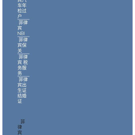
车年
检过
户
菲律
宾
NBI
菲律
宾保
关
菲律
宾 税
务服
务
菲律
宾出
生证
结婚
证
菲
律
宾