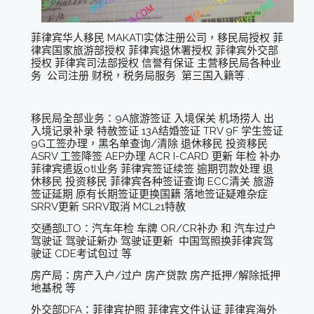
菲律宾华人移民 MAKATI实体注册公司，移民局授权 菲
律宾国家旅游部授权 菲律宾退休署授权 菲律宾外交部
授权 菲律宾司法部授权 信誉有保证 主营移民局各种业
务 公司注册 财税，税务局服务 第三国入籍等 .
移民局全部业务：9A旅游签证 入境保关 机场捞人 出
入境记录补录 特赦签证 13A结婚签证 TRV 9F 学生签证
9G工签办理，黑名单查询/清除 退休移民 投资移民
ASRV 工签降签 AEP办理 ACR I-CARD 更新 年检 补办
菲律宾遣返otl业务 菲律宾签证续签 逾期罚款处理 退
休移民 投资移民 菲律宾各种签证查询 ECC清关 旅游
签证延期 原有长期签证更换国籍 落地签证疑难杂症
SRRV更新 SRRV取消 MCL21特赦
交通部LTO：汽车年检 车牌 OR/CR补办 和 汽车过户
驾驶证 驾驶证新办 驾驶证更新 中国驾照换菲律宾驾
驶证 CDE考试包过 等
房产局：房产入户/过户 房产贷款 房产抵押/解除抵押
地基税 等
外交部DFA：菲律宾护照 菲律宾文件认证 菲律宾海外