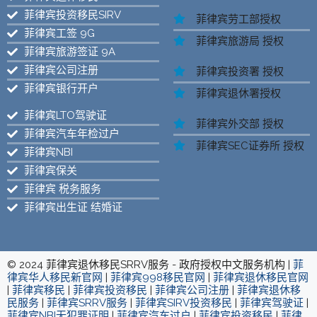
菲律宾投资移民SIRV
菲律宾劳工部授权
菲律宾工签 9G
菲律宾旅游局 授权
菲律宾旅游签证 9A
菲律宾公司注册
菲律宾投资署 授权
菲律宾银行开户
菲律宾退休署授权
菲律宾LTO驾驶证
菲律宾外交部 授权
菲律宾汽车年检过户
菲律宾SEC证券所 授权
菲律宾NBI
菲律宾保关
菲律宾 税务服务
菲律宾出生证 结婚证
© 2024 菲律宾退休移民SRRV服务 - 政府授权中文服务机构 |
菲
律宾华人移民新官网
|
菲律宾998移民官网
|
菲律宾退休移民官网
|
菲律宾移民
|
菲律宾投资移民
|
菲律宾公司注册
|
菲律宾退休移
民服务
|
菲律宾SRRV服务
|
菲律宾SIRV投资移民
|
菲律宾驾驶证
|
菲律宾NBI无犯罪证明
|
菲律宾汽车过户
|
菲律宾投资移民
|
菲律