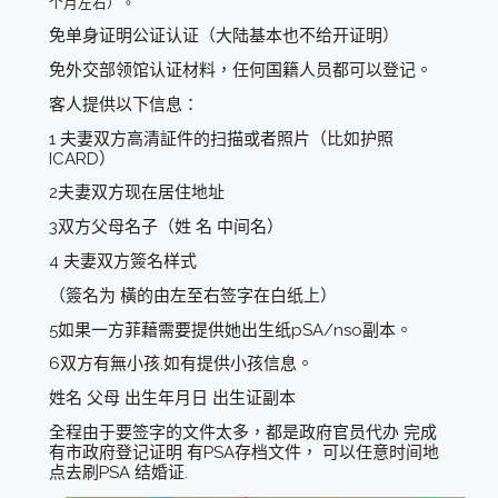
个月左右）。
免单身证明公证认证（大陆基本也不给开证明）
免外交部领馆认证材料，任何国籍人员都可以登记。
客人提供以下信息：
1 夫妻双方高清証件的扫描或者照片（比如护照
ICARD）
2夫妻双方现在居住地址
3双方父母名子（姓 名 中间名）
4 夫妻双方簽名样式
（簽名为 橫的由左至右签字在白纸上）
5如果一方菲藉需要提供她出生纸pSA/nso副本。
6双方有無小孩.如有提供小孩信息。
姓名 父母 出生年月日 出生证副本
全程由于要签字的文件太多，都是政府官员代办 完成
有市政府登记证明 有PSA存档文件， 可以任意时间地
点去刷PSA 结婚证.