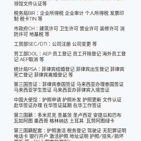
领馆文件认证等
税务局BIR：企业所得税 企业审计 个人所得税 发票印
制 税卡TIN 等
市政府CH：建筑许可 卫生许可 营业许可 装修许可 消
防许可 地基税 等
工贸部SEC/DTI：公司注册 公司变更 等
劳工部DOL：AEP 员工登记 员工开除登记 海外员工登
记 AEP取消 等
统计局PSA：菲律宾结婚登记 菲律宾出生登记 菲律宾
死亡登记 菲律宾离婚登记 等
第三国签证：菲律宾泰国签证 马来西亚办理泰国签证
马来西亚学生签证 马来西亚办菲律宾入境签证
中国大使馆：护照申请 护照补发 护照更新 文件认证
赴华签证办理 在华签证延期 在华工作签证
第三国籍：多米尼克 圣基茨 圣卢西亚 安提瓜和巴布
瓦如阿图 墨西哥 格林纳达 土耳其 瓦努阿图绿卡
第三国籍配套：护照激活 税务登记 驾驶证 无犯罪证明
电话卡 银行开户 激活护照 地址证明 护照/挂失/损坏