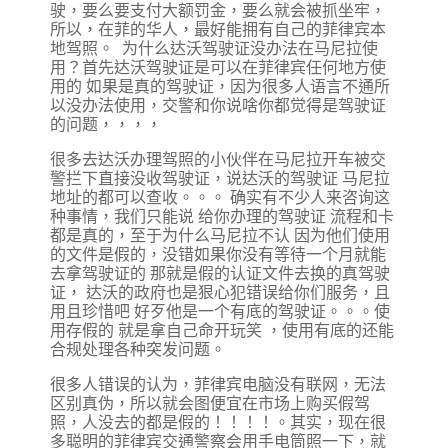
驶，要么要支付大额罚金，要么就会被抓坐牢，
所以，在菲的华人，最好能拥有自己的菲律宾本
地驾照。 为什么达沃驾驶证没办法在马尼拉使
用？首先达沃驾驶证是可以在菲律宾任何地方使
用的 如果是真的驾驶证，因为很多人语言不通所
以没办法使用，交警和你说啥你都觉得是驾驶证
的问题，，，，
很多去达沃办理驾照的小伙伴在马尼拉开车被交
警拦下直接没收驾驶证，说达沃的驾驶证 马尼拉
地址的都可以查收。。。 确实有不少人来咨询这
种事情，我们只能说 给你办理的驾驶证 流程和卡
都是真的，至于为什么马尼拉不认 因为他们使用
的文件是假的，没错如果你没有等待一个月就能
去拿驾驶证的 那就是假的认证文件去换的真驾驶
证， 达沃的政府也是狠心犯错误给你们服务，且
用且珍惜吧 好歹他是一个有底的驾驶证。。。使
用存假的 就是拿自己命开玩笑 ，使用有底的还能
合规处理各种突发问题。
很多人错误的认为，菲律宾电脑没有联网，无法
区别真伪，所以就会图便宜在市场上购买假驾
照，人没去的都是假的！！！！。其实，现在很
多聪明的菲律宾交通警察会用手电筒照一下，就