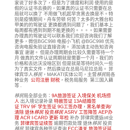
家说了好多次了，但是为了速度和利润 使用的是
假的认证书去换的，如果真的认证书只需要在总
局就可以换了 不用做飞机起早贪黑去换是不。特
别是疫情期间，舟车劳顿 何苦？太多的大雅台和
甲美的的驾驶证 更换都遇到问题了，我们基本上
每周都有遇到到期不能更换的。。。。如果需要
办理真的驾驶证可以联系我们欢迎咨询我们了解
更多，微信BGC998 电报小飞机 @BGC998 优先
咨询电报免验证直接咨询。 添加请主动告知咨询
事宜 谢谢。 但是办理周期会比较久需要等待一个
月 做真的文件认证周期就是需要一个月，我们的
价格和去达沃没啥区别 但是就是等待时间久一些
为了真实文件，然后换证在总局马尼拉总局。 菲
律宾华人
移民
，MAKATI实体公司，主营
移民
局各
种业务
公司注册
财税
，税务局服务 第三国入籍
等 .
移民
局全部业务：
9A旅游签证
入境保关
机场捞
人
出入境记录补录
特赦签证
13A结婚签
证
TRV
9F 学生签证
9G工签办理
，
黑名单查询/
清除
退休
移民
投资
移民
ASRV
工签降签
AEP办
理
ACR I-CARD 更新
年检
补办 菲律宾遣返otl业
务
菲律宾签证续签
逾期罚款处理 退休
移民
投资
移民
菲律宾各种签证查询
ECC清关
旅游签证延