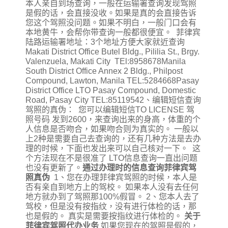
本人亲自到场查询，一般在运输署查询发现驾照
是假的话，会直接没收。如果是真的会直接告诉
您这个驾照没问题。如果不明白，一般门口会有
本地黄牛，会帮你带查询一般都很便宜。 菲律宾
陆路运输署地址：3个地址方便大家就近查询
Makati District Office Butel Bldg., Pililia St., Brgy.
Valenzuela, Makati City TEl:8958678Manila
South District Office Annex 2 Bldg., Philpost
Compound, Lawton, Manila TEL:5284668Pasay
District Office LTO Pasay Compound, Domestic
Road, Pasay City TEL:85119542、编辑短信查询
驾照的真伪： 您可以编辑短信TO LICENSE 驾
照号码 发到2600，来查询出来的身高，体重的个
人信息是否吻合，如果吻合则为真实的。 一般以
上2种是需要自己去查询的，还有几种方法是去办
理的时候，下面也发出来可以自己核对一下。 这
个方法现在不是很准了 LTO信息查询一直出问题
也没有更新了。
通过办理时的信息查询菲律宾驾
照真伪
1、您在办理菲律宾驾照的时候，本人是
否有亲自到地方上的驾校。 如果本人没有去任何
地方就办到了驾照那100%假冒。 2、您本人去了
驾校，但是没有按指纹，没有进行体检的话，那
也是假的。 真实是需要按指纹进行体检的。
关于
菲律宾驾照代办业务
如果您现在的驾照是假的，