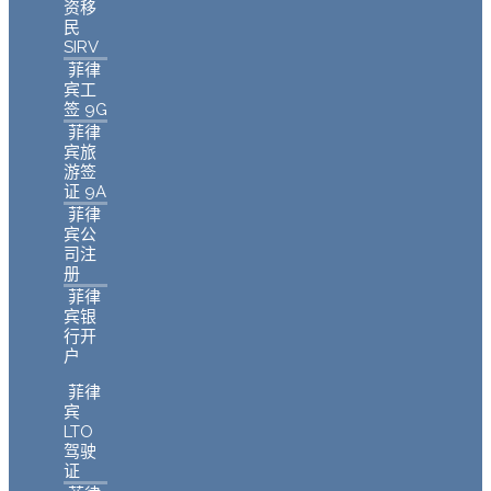
资移
民
SIRV
菲律
宾工
签 9G
菲律
宾旅
游签
证 9A
菲律
宾公
司注
册
菲律
宾银
行开
户
菲律
宾
LTO
驾驶
证