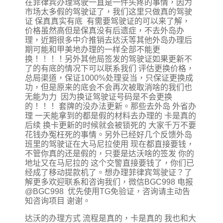
在菲律宾办理驾驶一直是一件头疼的事情，因为
市场太多假的驾驶证了，我们这里只做真的驾驶
证 保真真实有底 有需要驾驶证的可以来了解，
价格虽然高但是保真没有后遗症，不去外岛办
理，近期很多中介推销去达沃等其他外岛办理后
期可能和甲美地办理的一样全部不能更
换！！！！另外其他局签发的驾驶证如果更新不
了的有底的情况下可以联系我们 评估更换价格，
总局渠道，保证1000%处理妥当，只保证更换成
功，但是原来的底会不会再次被取消啥的我们也
无能为力 因为换证驾驶证号码是不会更换
的！！！ 套牌的没办法更新。那些去外岛 外省办
理 一天能拿到的都是假的材料去办理的 卡是真的
后续 换卡更新的时候就会被锁死的 大家千万不要
花钱办冤枉死的事情。另外已经好几个反馈外岛
班里的驾驶证在大马尼拉使用 现在都直接要钱，
不管你真的还是假的，只要是达沃啥的签发 你的
地址又在马尼拉的 这个交警直接要钱了，你们已
经成了移动提款机了。想办理菲律宾驾驶证？了
解更多欢迎联系和咨询我们，微信BGC998 电报
@BGC998 优先使用TG免验证，咨询请主动告
知咨询项目 谢谢。
达沃的办理方式 流程是真的，卡是真的 我也和大