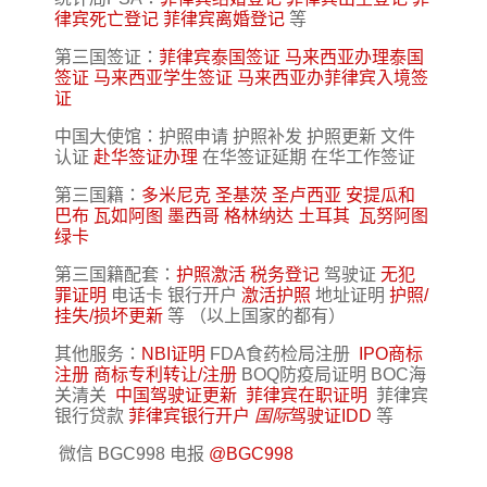
律宾死亡登记
菲律宾离婚登记
等
第三国签证：
菲律宾泰国签证
马来西亚办理泰国
签证
马来西亚学生签证
马来西亚办菲律宾入境签
证
中国大使馆：护照申请 护照补发 护照更新 文件
认证
赴华签证办理
在华签证延期 在华工作签证
第三国籍：
多米尼克
圣基茨
圣卢西亚
安提瓜和
巴布
瓦如阿图
墨西哥
格林纳达
土耳其
瓦努阿图
绿卡
第三国籍配套：
护照激活
税务登记
驾驶证
无犯
罪证明
电话卡 银行开户
激活护照
地址证明
护照/
挂失/损坏更新
等 （以上国家的都有）
其他服务：
NBI证明
FDA食药检局注册
IPO商标
注册
商标专利转让/注册
BOQ防疫局证明 BOC海
关清关
中国驾驶证更新
菲律宾在职证明
菲律宾
银行贷款
菲律宾银行开户
国际
驾驶证IDD
等
微信 BGC998 电报
@BGC998