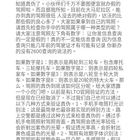
知道真伪了。小伙伴们千万不要图便宜就办假的
驾照啦。而且据我所知，目前在大马尼拉区，能
办到真的驾照很低 人没去的绝对假的，达沃的比
那些假的良心多了。大家如果拿到自己的驾照，
请首先检查你手中的驾照属于哪一种类型的呢？
请大家注意驾照左下角有数字： 让你发信息查询
的一定是假的！真的不一定能信息查询 因为信息
查询只能几年前的驾驶证才有可能有记录 你新办
的没有2600查询的说法的。
如果数字是1：则表示是两轮到三轮车，包含摩托
车、三轮摩托车。如果数字是2：则表示是四轮私
家车。如果数字是3：则表示是八轮至十轮大货
车。如果数字是8：则表示是20轮的特大火车。那
么，驾照的真伪到底该如何区分呢，给大家透露
一个小窍门吧。以前是有LTO官网验证的方法，
但是现在已经取消了，不过我们自己也可以通过
以下几种方式来验证真伪。1、手机手电筒打光识
别法：这是最简单也最容易实现的辨别方法，路
上交警都是通过这种方式来检查真伪的。通过手
机手电筒照射驾照背面，真驾照会透光率较低，
会折射出紫色的光晕，假证透光率高，会折射出
黄色或蓝色的光晕。2、驾照有效期字体识别法：
真驾照的有效期会有一层凸起，手感明显，假证