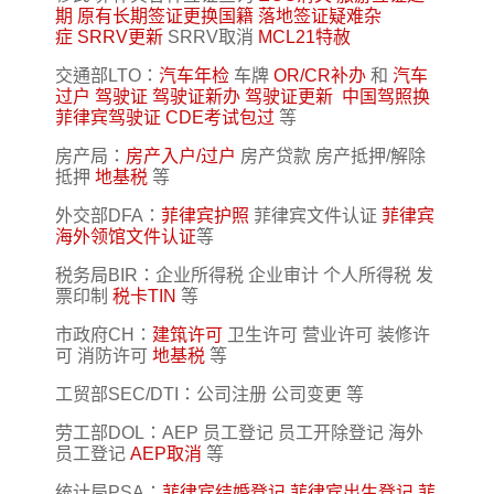
期
原有长期签证更换国籍
落地签证疑难杂
症
SRRV更新
SRRV取消
MCL21特赦
交通部LTO：
汽车年检
车牌
OR/CR补办
和
汽车
过户
驾驶证
驾驶证新办
驾驶证更新
中国驾照换
菲律宾驾驶证
CDE考试包过
等
房产局：
房产入户/过户
房产贷款 房产抵押/解除
抵押
地基税
等
外交部DFA：
菲律宾护照
菲律宾文件认证
菲律宾
海外领馆文件认证
等
税务局BIR：企业所得税 企业审计 个人所得税 发
票印制
税卡TIN
等
市政府CH：
建筑许可
卫生许可 营业许可 装修许
可 消防许可
地基税
等
工贸部SEC/DTI：公司注册 公司变更 等
劳工部DOL：AEP 员工登记 员工开除登记 海外
员工登记
AEP取消
等
统计局PSA：
菲律宾结婚登记
菲律宾出生登记
菲