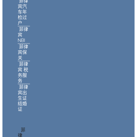
菲律
宾汽
车年
检过
户
菲律
宾
NBI
菲律
宾保
关
菲律
宾 税
务服
务
菲律
宾出
生证
结婚
证
菲
律