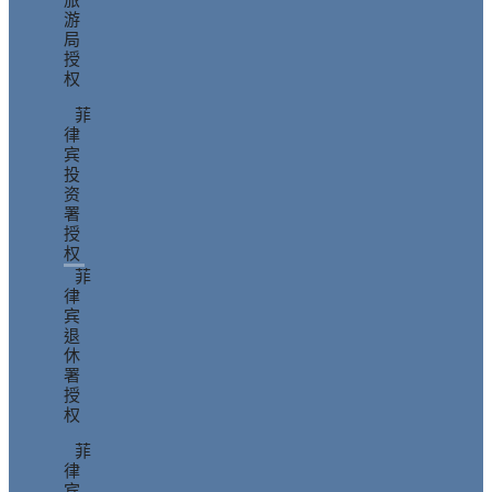
旅
游
局
授
权
菲
律
宾
投
资
署
授
权
菲
律
宾
退
休
署
授
权
菲
律
宾