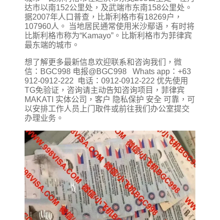
达市以南152公里处，及武端市东南158公里处。
据2007年人口普查，比斯利格市有18269户，
107960人。 当地居民通常使用米沙鄢语，有时将
比斯利格市称为“Kamayo”。比斯利格市为菲律宾
最东端的城市。
想了解更多最新信息欢迎联系和咨询我们，微
信：BGC998 电报@BGC998 Whats app：+63
912-0912-222 电话：0912-0912-222 优先使用
TG免验证，咨询请主动告知咨询项目，菲律宾
MAKATI 实体公司，客户 隐私保护 安全 可靠，可
以安排工作人员上门取件或前往我们办公室提交
办理业务。