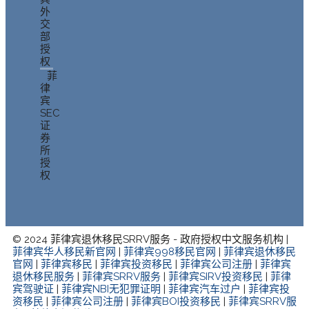
外
交
部
授
权
菲
律
宾
SEC
证
券
所
授
权
© 2024 菲律宾退休移民SRRV服务 - 政府授权中文服务机构 |
菲律宾华人移民新官网
|
菲律宾998移民官网
|
菲律宾退休移民
官网
|
菲律宾移民
|
菲律宾投资移民
|
菲律宾公司注册
|
菲律宾
退休移民服务
|
菲律宾SRRV服务
|
菲律宾SIRV投资移民
|
菲律
宾驾驶证
|
菲律宾NBI无犯罪证明
|
菲律宾汽车过户
|
菲律宾投
资移民
|
菲律宾公司注册
|
菲律宾BOI投资移民
|
菲律宾SRRV服