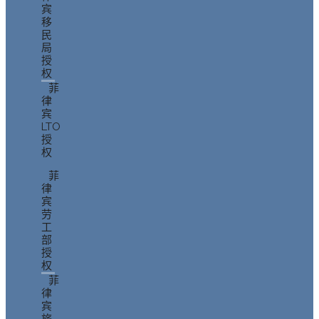
宾
移
民
局
授
权
菲
律
宾
LTO
授
权
菲
律
宾
劳
工
部
授
权
菲
律
宾