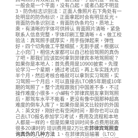
一般会是一个平面，没有凸起，或者凸起不明显
3、防伪标志识别法：正面人像照片右下角处有一
处明显的防伪标识，正面拿起时会有明显反光。
背面防伪条识别法，背面防伪条均匀，质地上
乘，有清晰的字体可供辨认 背面照片清晰，紧急
联系人信息完整，字体印刷工整清晰。4、做工校
验法：真驾照手感厚实，用手指弹起来，弹性
好，四个切角做工平整细腻，无割手感。根据以
上小窍门，相信大家都可以自己检验驾照的真伪
了吧。那我们应该如何拿到菲律宾本地驾照呢？
如果你是本地人：首先费用是10900披索。先理
论学习一个星期，通过考试后，再上车实践大约
半个月，然后考核合格就可以拿到实习驾照，实
习驾照一个月后，可以直接去LTO换5年期或10年
期的驾照了。整个流程跟我们中国差不多，不过
操作难度小很多。
小编
有个菲律宾朋友拿到驾照
后，那驾车水平不能看，更没有像中国那种超高
难度的倒车入库了。如果你是英文比较好的外国
人：英文好，刚好也有空闲时间，那你也可以自
己去LTO报名参加学习考试，费用及流程和本地
人都是一样的。但是如果培训时间多点费用就高
很多20课时的 培训费用是2万比索
菲律宾驾照查
询真伪的几种方法
1、在菲律宾运输署（LTO）