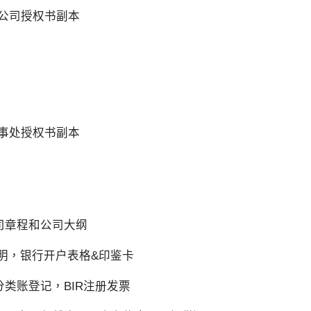
公司授权书副本
事处授权书副本
司章程和公司大纲
明，银行开户表格&印鉴卡
与分类账登记，BIR注册发票