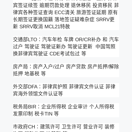
宾签证续签 逾期罚款处理 退休移民 投资移民 菲
律宾各种签证查询 ECC清关 旅游签证延期 原有
长期签证更换国籍 落地签证疑难杂症 SRRV更
新 SRRV取消 MCL21特赦
交通部LTO：汽车年检 车牌 OR/CR补办 和 汽车
过户 驾驶证 驾驶证新办 驾驶证更新 中国驾照
换菲律宾驾驶证 CDE考试包过 等
房产局：房产入户/过户 房产贷款 房产抵押/解除
抵押 地基税 等
外交部DFA：菲律宾护照 菲律宾文件认证 菲律
宾海外领馆文件认证等
税务局BIR：企业所得税 企业审计 个人所得税
发票印制 税卡TIN 等
市政府CH：建筑许可 卫生许可 营业许可 装修