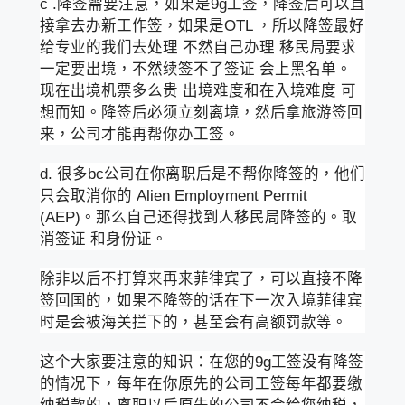
c .降签需要注意，如果是9g工签，降签后可以直
接拿去办新工作签，如果是OTL ，所以降签最好
给专业的我们去处理 不然自己办理 移民局要求
一定要出境，不然续签不了签证 会上黑名单。
现在出境机票多么贵 出境难度和在入境难度 可
想而知。降签后必须立刻离境，然后拿旅游签回
来，公司才能再帮你办工签。
d. 很多bc公司在你离职后是不帮你降签的，他们
只会取消你的 Alien Employment Permit
(AEP)。那么自己还得找到人移民局降签的。取
消签证 和身份证。
除非以后不打算来再来菲律宾了，可以直接不降
签回国的，如果不降签的话在下一次入境菲律宾
时是会被海关拦下的，甚至会有高额罚款等。
这个大家要注意的知识：在您的9g工签没有降签
的情况下，每年在你原先的公司工签每年都要缴
纳税款的，离职以后原先的公司不会给您纳税，