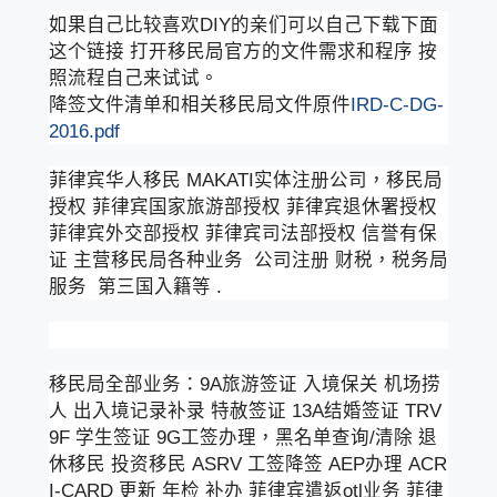
如果自己比较喜欢DIY的亲们可以自己下载下面
这个链接 打开移民局官方的文件需求和程序 按
照流程自己来试试。
降签文件清单和相关移民局文件原件
IRD-C-DG-
2016.pdf
菲律宾华人移民 MAKATI实体注册公司，移民局
授权 菲律宾国家旅游部授权 菲律宾退休署授权
菲律宾外交部授权 菲律宾司法部授权 信誉有保
证 主营移民局各种业务 公司注册 财税，税务局
服务 第三国入籍等 .
移民局全部业务：9A旅游签证 入境保关 机场捞
人 出入境记录补录 特赦签证 13A结婚签证 TRV
9F 学生签证 9G工签办理，黑名单查询/清除 退
休移民 投资移民 ASRV 工签降签 AEP办理 ACR
I-CARD 更新 年检 补办 菲律宾遣返otl业务 菲律