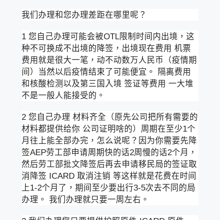
我们办理和您办理差距在哪里呢？
1 您自己办理可能会被OTL限制时间内出境，这
种不可换成不出境的降签，出境现在费用 机票
费用就是很大一笔，动不动数万人民币（疫情期
间）当然以后疫情结束了可能便宜。 隔离费用
和核酸检测以及第三国入境 签证等费用 一大堆
不是一般人能接受的。
2 您自己办理 材料齐全（原先公司把所有需要的
材料都提供给你 公司证明啥的）周期在至少1个
月往上能全部办完，怎么说呢？因为你需要先降
签AEP劳工部申请周期快的话2周慢的话2个月，
然后劳工部批文降签后再去申请移民局的签证取
消降签 ICARD 取消注销 等这样就是花费在时间
上1-2个月了，期间至少要出行3-5次去不同的局
办理。 我们办理就只要一周左右。