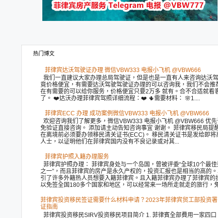
热门博文
菲律宾达沃驾驶证办理 微信VBW333 电报小飞机 @VBW666
我们一直建议大家办理总局驾驶证，但是也是一直有人来咨询达沃驾
竟价格便宜，有需要达沃驾驶驾驶证办理的可以咨询我，我们不会推荐
在有需要的可以给你服务，价格便宜只要2万多 就有。合不合适就看
了。 ❤️达沃办理菲律宾驾照详细流程：❤️ 🌵需要材料： 🌸1....
菲律宾ECC 办理 成功案例微信VBW333 电报小飞机 @VBW666
欢迎咨询我们了解更多，微信VBW333 电报小飞机 @VBW666 优
免验证直接咨询。 添加请主动告知咨询事宜 谢谢。 菲律宾移民局提
在离境前必须要办领移民清关证书(ECC)。 移民清关证书是发给即
人士，以证明他们在菲律宾国内没有不良记录或对其...
菲律宾护照入籍办理服务
菲律宾护照办理： 菲律宾身处与一个岛国，曾被评委“全球10个最佳
之一”，而且菲律宾的房产是永久产权的，投资汇报也是相当的高的。
引了许多外籍热人员想要入籍菲律宾。且入籍菲律宾办理了菲律宾的
以免签全国180多个国家和地区，可以经常来一场所走就走的旅行，免.
菲律宾投资移民签证需要什么材料申请？2023年菲律宾贸工部投资署（
证指南
菲律宾投资移民SIRV投资移民项目简介 1. 菲律賓全部費用一家四口 P