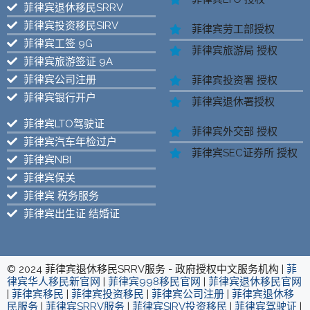
菲律宾退休移民SRRV
菲律宾投资移民SIRV
菲律宾劳工部授权
菲律宾工签 9G
菲律宾旅游局 授权
菲律宾旅游签证 9A
菲律宾公司注册
菲律宾投资署 授权
菲律宾银行开户
菲律宾退休署授权
菲律宾LTO驾驶证
菲律宾外交部 授权
菲律宾汽车年检过户
菲律宾SEC证券所 授权
菲律宾NBI
菲律宾保关
菲律宾 税务服务
菲律宾出生证 结婚证
© 2024 菲律宾退休移民SRRV服务 - 政府授权中文服务机构 |
菲
律宾华人移民新官网
|
菲律宾998移民官网
|
菲律宾退休移民官网
|
菲律宾移民
|
菲律宾投资移民
|
菲律宾公司注册
|
菲律宾退休移
民服务
|
菲律宾SRRV服务
|
菲律宾SIRV投资移民
|
菲律宾驾驶证
|