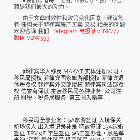
●我们珍惜每一位客户的托付，客户的信
赖是我们最大的动力。
由于文章时效性和政策变化因素，建议您
有 任何关于菲律宾房产买卖 交易 相关的问题
欢迎咨询 我们
Telegram 电报 @VBW777
微信 VBW333
菲律宾华人移民 MAKATI实体注册公司，
移民局授权 菲律宾国家旅游部授权 菲律宾退
休署授权 菲律宾外交部授权 菲律宾司法部授
权 信誉有保证 主营移民局各种业务 公司注
册 财税，税务局服务 第三国入籍等 .
移民局全部业务：9A旅游签证 入境保关
机场捞人 出入境记录补录 特赦签证 13A结婚
签证 TRV 9F 学生签证 9G工签办理，黑名单
查询/清除 退休移民 投资移民 ASRV 工签降