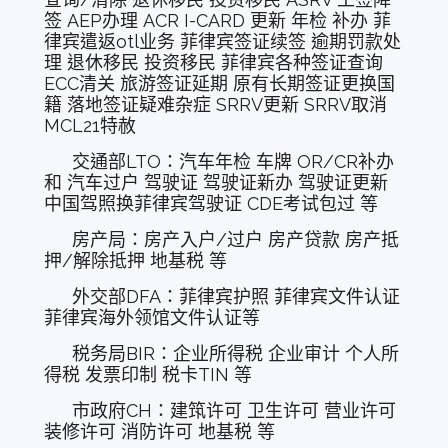
签 AEP办理 ACR I-CARD 更新 年检 补办 菲
律宾遣返otl业务 菲律宾签证续签 逾期罚款处
理 退休移民 投资移民 菲律宾各种签证查询
ECC清关 旅游签证延期 原有长期签证更换国
籍 落地签证疑难杂症 SRRV更新 SRRV取消
MCL21特赦
交通部LTO：汽车年检 车牌 OR/CR补办
和 汽车过户 驾驶证 驾驶证新办 驾驶证更新
中国驾照换菲律宾驾驶证 CDE考试包过 等
房产局：房产入户/过户 房产贷款 房产抵
押/解除抵押 地基税 等
外交部DFA：菲律宾护照 菲律宾文件认证
菲律宾海外领馆文件认证等
税务局BIR：企业所得税 企业审计 个人所
得税 发票印制 税卡TIN 等
市政府CH：建筑许可 卫生许可 营业许可
装修许可 消防许可 地基税 等