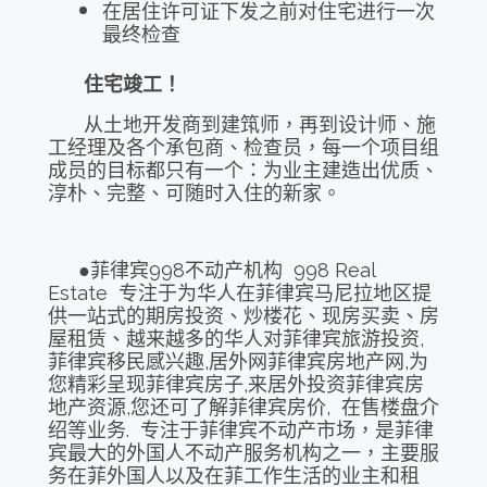
在居住许可证下发之前对住宅进行一次
最终检查
住宅竣工！
从土地开发商到建筑师，再到设计师、施
工经理及各个承包商、检查员，每一个项目组
成员的目标都只有一个：为业主建造出优质、
淳朴、完整、可随时入住的新家。
●菲律宾998不动产机构 998 Real
Estate 专注于为华人在菲律宾马尼拉地区提
供一站式的期房投资、炒楼花、现房买卖、房
屋租赁、越来越多的华人对菲律宾旅游投资,
菲律宾移民感兴趣,居外网菲律宾房地产网,为
您精彩呈现菲律宾房子,来居外投资菲律宾房
地产资源,您还可了解菲律宾房价, 在售楼盘介
绍等业务. 专注于菲律宾不动产市场，是菲律
宾最大的外国人不动产服务机构之一，主要服
务在菲外国人以及在菲工作生活的业主和租