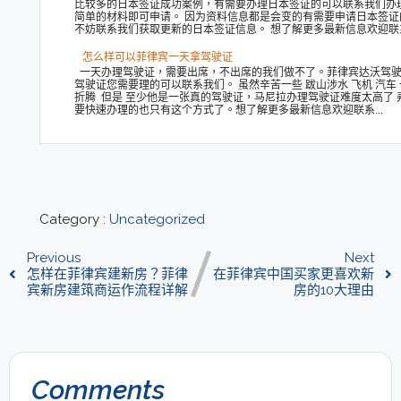
比较多的日本签证成功案例，有需要办理日本签证的可以联系我们办
简单的材料即可申请。 因为资料信息都是会变的有需要申请日本签证
不妨联系我们获取更新的日本签证信息。 想了解更多最新信息欢迎联系.
怎么样可以菲律宾一天拿驾驶证
一天办理驾驶证，需要出席，不出席的我们做不了。菲律宾达沃驾驶
驾驶证您需要理的可以联系我们。 虽然辛苦一些 跋山涉水 飞机 汽车
折腾 但是 至少他是一张真的驾驶证，马尼拉办理驾驶证难度太高了 
要快速办理的也只有这个方式了。想了解更多最新信息欢迎联系...
Category :
Uncategorized
Previous
Next
怎样在菲律宾建新房？菲律
在菲律宾中国买家更喜欢新
宾新房建筑商运作流程详解
房的10大理由
Comments