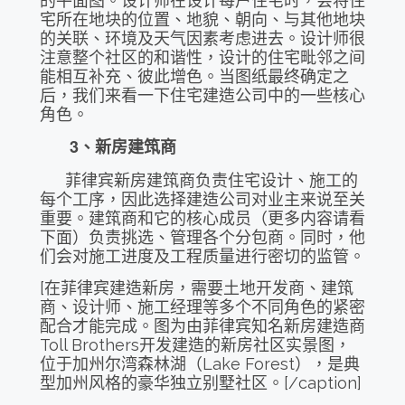
宅所在地块的位置、地貌、朝向、与其他地块
的关联、环境及天气因素考虑进去。设计师很
注意整个社区的和谐性，设计的住宅毗邻之间
能相互补充、彼此增色。当图纸最终确定之
后，我们来看一下住宅建造公司中的一些核心
角色。
3
、新房建筑商
菲律宾新房建筑商负责住宅设计、施工的
每个工序，因此选择建造公司对业主来说至关
重要。建筑商和它的核心成员（更多内容请看
下面）负责挑选、管理各个分包商。同时，他
们会对施工进度及工程质量进行密切的监管。
[在
菲律宾
建造新房，需要土地开发商、建筑
商、设计师、施工经理等多个不同角色的紧密
配合才能完成。图为由
菲律宾
知名新房建造商
Toll Brothers开发建造的新房社区实景图，
位于加州尔湾森林湖（Lake Forest），是典
型加州风格的豪华独立别墅社区。[/caption]