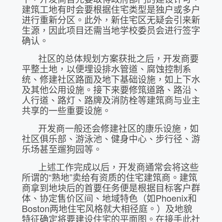
建筑工地有时会要根据住宅类型是独户或多户
进行重新分区。此外，新住宅区无疑会引来新
生源，因此项目还需当地学校委员会进行签字
确认。
社区的总体规划方案获批之后，开发商要
平整土地，以便埋设排水管道、腐蚀控制系
统、修建社区路面及地下基础设施，如上下水
及其他公用设施。接下来要修筑道路、路沿、
人行道、路灯、路牌及消防栓等建筑商与业主
共享的一些重要设施。
开发商一般还会修建社区的康乐设施，如
社区俱乐部、游泳池、健身中心、步行径、游
乐场甚至遛狗园等。
上述工作完成以后，开发商通常会将这些
所谓的“熟地”卖给有资质的住宅建筑商。建筑
商拿到地块后的首要任务便是根据目标客户群
体、协定售价区间、地域特色（如Phoenix和
Boston两地住宅风格就大相径庭。）及地貌
特征确定将要建设住宅的平面图。在接手此社