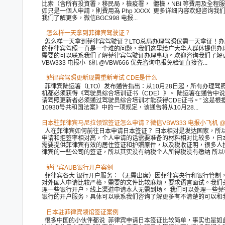
比索（含所有投資署，移民局，檢疫署， 體檢，NBI 等費用及全程
如只是一個人申請，則費用為 Php XXXX 更多详细内容欢迎咨询我
我们了解更多，微信BGC998 电报...
怎么样一天拿到菲律宾驾驶证？
怎么样一天拿到菲律宾驾驶证？LTO总局办理驾照仅需一天拿证！办
的菲律宾驾照一直是一个难的问题，我们这里给广大华人群体提供办
需要的可以联系我们了解菲律宾驾驶证办理事项。欢迎咨询我们了解
VBW333 电报小飞机 @VBW666 优先咨询电报免验证直接咨...
菲律宾驾照更新现需重新考试 CDE是什么
菲律宾陆运署（LTO）发布通告指出：从10月28日起，所有办理驾
机都必须获得《驾驶员综合培训证书（CDE）》。 陆运署在通告中说
请驾照更新者必须通过驾驶员综合培训才能获得CDE证书。” 这是根
10930号共和国法案》中的一项规定，该通告将从10月28...
日本驻菲律宾马尼拉领馆签证怎么申请？微信VBW333 电报小飞机 @V
人在菲律宾如何前往日本申请日本签证？ 日本相对是发达国家，所
申请和拒签率相对高，个人申请的话需要准备的材料相对比较多，日
需要提供菲律宾有效的居住签证和护照原件，以及税收证明，很多人
律宾的一些公司的签证，所以其实没有纳税个人所得税没有缴纳 所以申请
菲律宾AUB银行开户案例
菲律宾各大 银行开户服务：（无需出席）因菲律宾央行和银行管制
对外国人申请比较严格，需要的文件比较麻烦，要求语言面试。我们
理一些银行开户，线上渠道申请本人无需到场。 我们可以处理一些菲
银行的开户服务，具体可以联系我们咨询了解更多有不清楚的可以和我们
日本驻菲律宾领馆签证案例
很多中国的小伙伴都说 菲律宾申请日本签证比较简单，事实也是如此