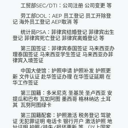
工贸部SEC/DTI：公司注册 公司变更 等
劳工部DOL：AEP 员工登记 员工开除登
记 海外员工登记 AEP取消 等
统计局PSA：菲律宾结婚登记 菲律宾出生
登记 菲律宾死亡登记 菲律宾离婚登记 等
第三国签证：菲律宾泰国签证 马来西亚办
理泰国签证 马来西亚学生签证 马来西亚办菲
律宾入境签证
中国大使馆：护照申请 护照补发 护照更
新 文件认证 赴华签证办理 在华签证延期 在
华工作签证
第三国籍：多米尼克 圣基茨 圣卢西亚 安
提瓜和巴布 瓦如阿图 墨西哥 格林纳达 土耳
其 瓦努阿图绿卡
第三国籍配套：护照激活 税务登记 驾驶
证 无犯罪证明 电话卡 银行开户 激活护照 地
址证明 护照/挂失/损坏更新 等 （以上国家