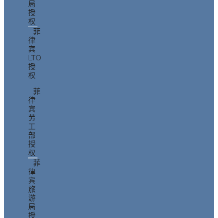
局
授
权
菲
律
宾
LTO
授
权
菲
律
宾
劳
工
部
授
权
菲
律
宾
旅
游
局
授