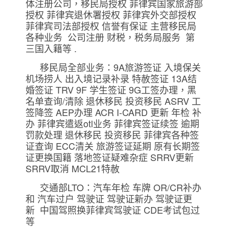
体注册公司，移民局授权 菲律宾国家旅游部
授权 菲律宾退休署授权 菲律宾外交部授权
菲律宾司法部授权 信誉有保证 主营移民局
各种业务 公司注册 财税，税务局服务 第
三国入籍等 .
移民局全部业务：9A旅游签证 入境保关
机场捞人 出入境记录补录 特赦签证 13A结
婚签证 TRV 9F 学生签证 9G工签办理，黑
名单查询/清除 退休移民 投资移民 ASRV 工
签降签 AEP办理 ACR I-CARD 更新 年检 补
办 菲律宾遣返otl业务 菲律宾签证续签 逾期
罚款处理 退休移民 投资移民 菲律宾各种签
证查询 ECC清关 旅游签证延期 原有长期签
证更换国籍 落地签证疑难杂症 SRRV更新
SRRV取消 MCL21特赦
交通部LTO：汽车年检 车牌 OR/CR补办
和 汽车过户 驾驶证 驾驶证新办 驾驶证更
新 中国驾照换菲律宾驾驶证 CDE考试包过
等