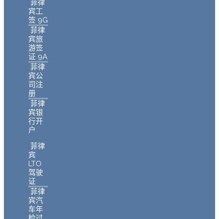
菲律
宾工
签 9G
菲律
宾旅
游签
证 9A
菲律
宾公
司注
册
菲律
宾银
行开
户
菲律
宾
LTO
驾驶
证
菲律
宾汽
车年
检过