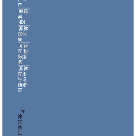
户
菲律
宾
NBI
菲律
宾保
关
菲律
宾 税
务服
务
菲律
宾出
生证
结婚
证
菲
律
宾
移
民