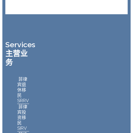
Services
主营业
务
菲律
宾退
休移
民
SRRV
菲律
宾投
资移
民
SIRV