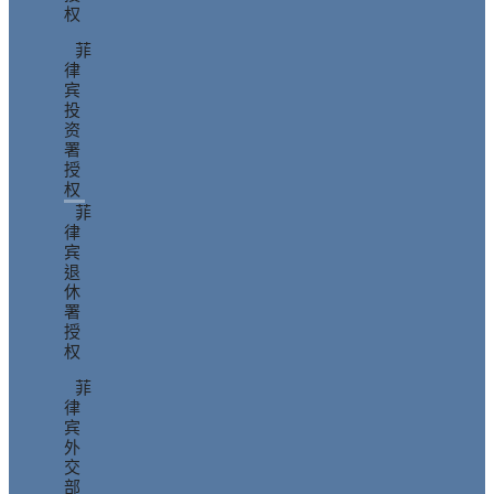
权
菲
律
宾
投
资
署
授
权
菲
律
宾
退
休
署
授
权
菲
律
宾
外
交
部