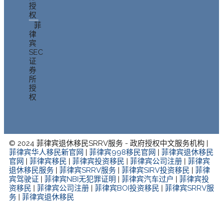
授
权
菲
律
宾
SEC
证
券
所
授
权
© 2024 菲律宾退休移民SRRV服务 - 政府授权中文服务机构 |
菲律宾华人移民新官网
|
菲律宾998移民官网
|
菲律宾退休移民
官网
|
菲律宾移民
|
菲律宾投资移民
|
菲律宾公司注册
|
菲律宾
退休移民服务
|
菲律宾SRRV服务
|
菲律宾SIRV投资移民
|
菲律
宾驾驶证
|
菲律宾NBI无犯罪证明
|
菲律宾汽车过户
|
菲律宾投
资移民
|
菲律宾公司注册
|
菲律宾BOI投资移民
|
菲律宾SRRV服
务
|
菲律宾退休移民