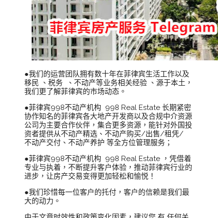
●我们的运营团队拥有数十年在菲律宾生活工作以及
移民 、税务 、不动产等业务相关经验 、源于本土，
我们更了解菲律宾的市场动态。
●菲律宾998不动产机构 998 Real Estate 长期紧密
协作知名的菲律宾各大地产开发商以及合规中介资源
公司为主要合作伙伴，集合更多资源，能针对外国投
资者提供从不动产精选、不动产购买/出售/租凭/
不动产交付、不动产养护 等全方位管理服务；
●菲律宾998不动产机构 998 Real Estate ，凭借着
专业与执着，不断提升客户体验，推动菲律宾行业的
进步，让房产交易变得更加轻松和愉悦！
●我们珍惜每一位客户的托付，客户的信赖是我们最
大的动力。
由于文章时效性和政策变化因素，建议您 有 任何关