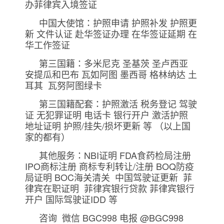
办菲律宾入境签证
中国大使馆：护照申请 护照补发 护照更
新 文件认证 赴华签证办理 在华签证延期 在
华工作签证
第三国籍：多米尼克 圣基茨 圣卢西亚
安提瓜和巴布 瓦如阿图 墨西哥 格林纳达 土
耳其 瓦努阿图绿卡
第三国籍配套：护照激活 税务登记 驾驶
证 无犯罪证明 电话卡 银行开户 激活护照
地址证明 护照/挂失/损坏更新 等 （以上国
家的都有）
其他服务：NBI证明 FDA食药检局注册
IPO商标注册 商标专利转让/注册 BOQ防疫
局证明 BOC海关清关 中国驾驶证更新 菲
律宾在职证明 菲律宾银行贷款 菲律宾银行
开户 国际驾驶证IDD 等
咨询 微信 BGC998 电报 @BGC998