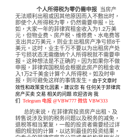
当房产
个人所得税为零仍需申报
无法顺利出租或因其他原因而入不敷出时，
即使个人所得税为零，仍然需要申报。比
如，大家一年的菲律宾租金收入为1.2万美
元，但物业费、房产税、维修费、水电费等
支出共2万美元，则业主出租房产净亏损8千
美元。这时，业主千万不要以为出租房产处
于亏损状态无需缴纳个人所得税就不需要申
报。这种想法是不正确的。因为如果你不做
申报，菲律宾国税局会根据此房产的租金收
入1万2千美金计算个人所得税。如及时申
报，则可避免这样的事情发生。
由于文章时
效性和政策变化因素，建议您 有 任何关于菲律宾
房产买卖 交易 相关的问题 欢迎咨询 我
们
Telegram 电报 @VBW777 微信 VBW333
总的来说，在菲律宾投资房产出租、及
转售说涉及到的税务问题以及税务的减免，
退税等相当繁复，一般的投资者需要经过详
细的规划的计算，以达到最佳的投资结果，