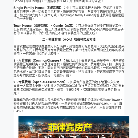
Condo下单(Offer)前，一定要联系HOA，并仔细阅读HOA的条款。
Single Family House（独栋别墅）：
业主可以享有比较大的居住空间和很高的
独立自主性，但一切都要自己打理，像是除草铲雪等，东西坏了也是自己找人修
理，加上菲律宾的人工成本可观，所以single family House的管理及维修通常是屋
主的一大梦靥。
Town House（联排别墅）、Condo（公寓）：
可以帮你做了很多打理维护工作，
但有的HOA经常还有一些让人难受的规定.例如有的HOA规定不容许出租你的房子,
有的HOA要求统一的外观,有的还不容许安装室外的卫星天线。
二、物业管理（HOA）收费种类及方法
菲律宾物业管理的收费总类可以分两种，月管理费和专属费用。大部分社区都是采
取月付的方式，而专属费用专用费是社区为了某一特定的项目而向业主收取的额外
费用，一般高端社区用的比较多。
1、月管理费（CommonCharges）：
每月从几十美金到几百美金不等，具体金额
就要看区域和服务，以及住宅面积。通常住的坪数愈大，费用也愈高。旧一点的住
宅费用也会比新住宅高，因为东西旧可能需要维修的频率比较高。一般的管理费会
包括水费，公共区域清洁费，公共设施维护费，积雪清理等，但这笔费用不包括在
您每月的贷款里，所以是另一笔额外开销。
2、专属费用（SpecialAssessment）：
如果你所在社区的地下管道年久失修，
需要一大笔资金更新，这时社区的通常做法是向银行申请贷款完成项目，然后要向
业主收取额外费用来偿还贷款，期限一半是3-5年，收取的费用根据设备价格而
定。
菲律宾的物业费相对国内是比较高的，例如迈阿密著名的滨海公寓TrumpTower，
物业费每个月近人民币28元/平米，一年的物业费占到房屋总价的0.9%。 而上海
著名的高档社区世贸滨江花园每月的物业费仅人民币5元/平米，只有房屋总价的
0.4%。