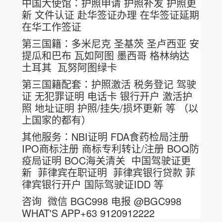
中国大使馆：护照申请 护照补发 护照更
新 文件认证 赴华签证办理 在华签证延期
在华工作签证
第三国籍：多米尼克 圣基茨 圣卢西亚 安
提瓜和巴布 瓦如阿图 墨西哥 格林纳达
土耳其 瓦努阿图绿卡
第三国籍配套：护照激活 税务登记 驾驶
证 无犯罪证明 电话卡 银行开户 激活护
照 地址证明 护照/挂失/损坏更新 等 （以
上国家的都有）
其他服务：NBI证明 FDA食药检局注册
IPO商标注册 商标专利转让/注册 BOQ防
疫局证明 BOC海关清关 中国驾驶证更
新 菲律宾在职证明 菲律宾银行贷款 菲
律宾银行开户 国际驾驶证IDD 等
咨询 微信 BGC998 电报 @BGC998
WHAT'S APP+63 9120912222