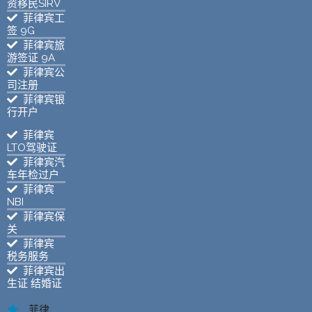
资移民SIRV
菲律宾工
签 9G
菲律宾旅
游签证 9A
菲律宾公
司注册
菲律宾银
行开户
菲律宾
LTO驾驶证
菲律宾汽
车年检过户
菲律宾
NBI
菲律宾保
关
菲律宾
税务服务
菲律宾出
生证 结婚证
菲律