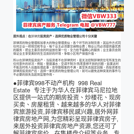
居外观点：在
菲律宾
投资房产，选择优质物业管理公司十分关键
菲律宾的物业管理和加拿大的物业管理类似，各个环节的法制完善，其运作方式同
任何企业一样规范和专业。每个业主必须要交纳物业费；物业公司必须提供最优质
的服务，把业主委员会的利益放在第一位，全力给予最精心的服务；业主委员会则
保证业主享受美好的生活良好的环境，争取小区地产保值升值。
所以在菲律宾投资房产，当投资者不在菲律宾时，是无法控制菲律宾住宅所发生的
任何意外的状况。例如，管道漏水、空调不制冷/热等意想不到的问题。如果这时
不能及时有人出面处理此事，会导致租客的不满，甚至失去固定回报。而投资者在
菲律宾投资房产后，选择一家优质的物业管理公司，就可以避免这种突发的事件与
不必要的损失及起到监管作用。
●菲律宾998不动产机构 998 Real
Estate 专注于为华人在菲律宾马尼拉地
区提供一站式的期房投资、炒楼花、现房
买卖、房屋租赁、越来越多的华人对菲律
宾旅游投资,菲律宾移民感兴趣,居外网菲
律宾房地产网,为您精彩呈现菲律宾房子,
来居外投资菲律宾房地产资源,您还可了
解菲律宾房价, 在售楼盘介绍等业务. 专