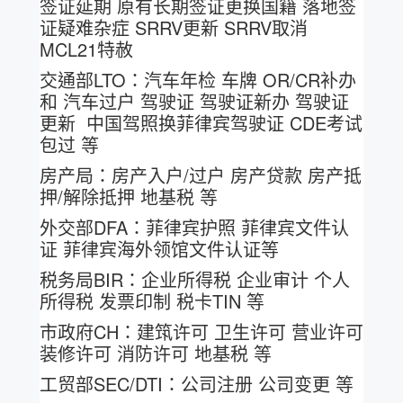
签证延期 原有长期签证更换国籍 落地签
证疑难杂症 SRRV更新 SRRV取消
MCL21特赦
交通部LTO：汽车年检 车牌 OR/CR补办
和 汽车过户 驾驶证 驾驶证新办 驾驶证
更新 中国驾照换菲律宾驾驶证 CDE考试
包过 等
房产局：房产入户/过户 房产贷款 房产抵
押/解除抵押 地基税 等
外交部DFA：菲律宾护照 菲律宾文件认
证 菲律宾海外领馆文件认证等
税务局BIR：企业所得税 企业审计 个人
所得税 发票印制 税卡TIN 等
市政府CH：建筑许可 卫生许可 营业许可
装修许可 消防许可 地基税 等
工贸部SEC/DTI：公司注册 公司变更 等