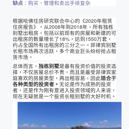
缺点
：购买、管理和卖出手续复杂
根据哈佛住房研究联合中心的《2020年租赁
住房报告》，从2008年到2018年，所有独栋
别墅出租房，包括以前现有的房屋和新建的可
出租房的数量增长了18%，达到1550万套，
约占全国所有出租房的三分之一。菲律宾别墅
长租市场再次活跃，多个商业巨头纷纷抢占租
赁市场。
总体而言，
独栋别墅
是最有投资价值的投资选
择，不仅房屋总价不贵，而且是最受菲律宾家
庭喜欢的房屋类型，再出租容易，因此
适合于
各种类型的投资者。
无论是作为成熟的投资
者，还是作为刚有意进入投资领域的人来说，
现在无疑就是一个投资长租别墅的大好时机。