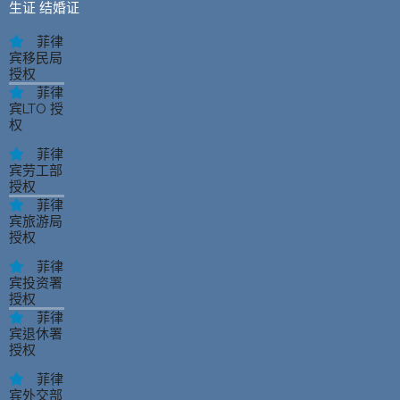
生证 结婚证
菲律
宾移民局
授权
菲律
宾LTO 授
权
菲律
宾劳工部
授权
菲律
宾旅游局
授权
菲律
宾投资署
授权
菲律
宾退休署
授权
菲律
宾外交部