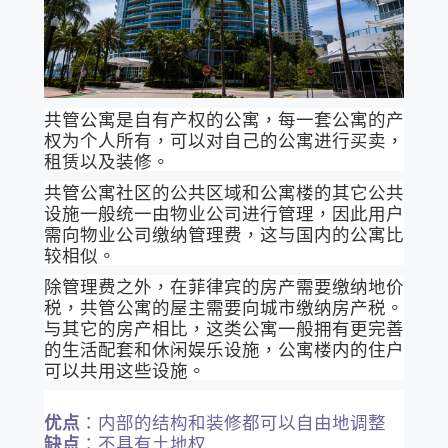
共管公寓是自有产权的公寓，每一套公寓的产
权为个人所有，可以对自己的公寓进行买卖，
租赁以及装修。
共管公寓社区的公共区域和公寓楼的其它公共
设施一般统一由物业公司进行管理，因此用户
需向物业公司缴纳管理费，这与国内的公寓比
较相似。
除管理费之外，在菲律宾的房产需要缴纳地价
税，共管公寓的屋主需要向城市缴纳房产税。
与其它的房产相比，这类公寓一般拥有更完善
的生活配套和休闲娱乐设施，公寓楼内的住户
可以共用这些设施。
优点
：内部的结构和装修都可以自由地调整
缺点
：不具有土地权