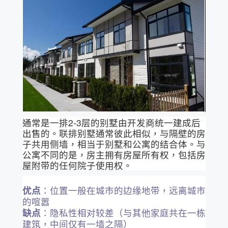
通常是一排2-3层的别墅由开发商统一建成后
出售的。联排别墅通常彼此相似，与隔壁的房
子共用侧墙，相当于别墅和公寓的结合体。与
公寓不同的是，房主拥有房屋所有权，包括房
屋附带的任何院子使用权。
优点
：位置一般在城市的边缘地带，远离城市
的喧嚣
缺点
：隐私性相对较差（与其他家庭共在一栋
建筑，中间仅有一墙之隔）