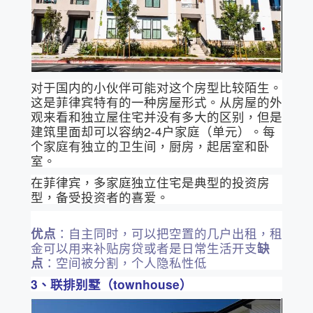
对于国内的小伙伴可能对这个房型比较陌生。
这是菲律宾特有的一种房屋形式。从房屋的外
观来看和独立屋住宅并没有多大的区别，但是
建筑里面却可以容纳2-4户家庭（单元）。每
个家庭有独立的卫生间，厨房，起居室和卧
室。
在菲律宾，多家庭独立住宅是典型的投资房
型，备受投资者的喜爱。
优点
：自主同时，可以把空置的几户出租，租
金可以用来补贴房贷或者是日常生活开支
缺
点
：空间被分割，个人隐私性低
3、联排别墅（townhouse）