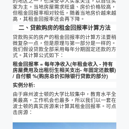
的地区之一，也深受华人买家关注，以自住买
家为主。当地房屋需求旺盛、房价价格较高，
但租金回报率相对较低，随着当地房价越来越
高，其租金回报率还会再下降。
二、贷款购房的租金回报率计算方法
贷款购买的房产的租金回报率的计算方法要稍
微复杂一点，但是原理与第一部分是一样的。
我们假设贷款全部采用每年分期固定还款的方
式。其计算公式如下：
租金回报率 =
每年净收入(
年租金收入 -
持有
房屋费用及出租衍生相关支出-
年固定还款额)
/
自付额 %(
购房总价扣除银行贷款的部分)
实例分析:
由于麻州波士顿的大学比较集中，教育水平全
美最高，工作机会也最多，所以我们以一套在
波士顿的真实房源来计算其租金回报率。可点
击房源：