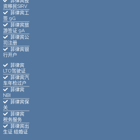
菲律宾投
资移民SIRV
菲律宾工
签 9G
菲律宾旅
游签证 9A
菲律宾公
司注册
菲律宾银
行开户
菲律宾
LTO驾驶证
菲律宾汽
车年检过户
菲律宾
NBI
菲律宾保
关
菲律宾
税务服务
菲律宾出
生证 结婚证