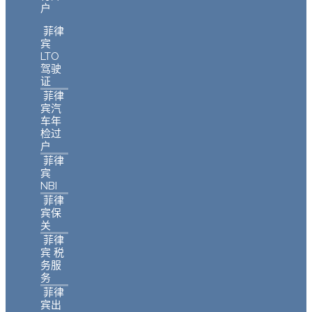
户
菲律
宾
LTO
驾驶
证
菲律
宾汽
车年
检过
户
菲律
宾
NBI
菲律
宾保
关
菲律
宾 税
务服
务
菲律
宾出