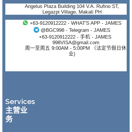
Angelus Plaza Building 104 V.A. Rufino ST,
Legazpi Village, Makati PH
+63-9120912222
- WHAT'S APP - JAMES
@BGC998
- Telegram - JAMES
+63-9120912222
- 手机 - JAMES
998VISA@gmail.com
周一至周五 9:00AM - 5:00PM （法定节假日休
业)
Services
主营业
务