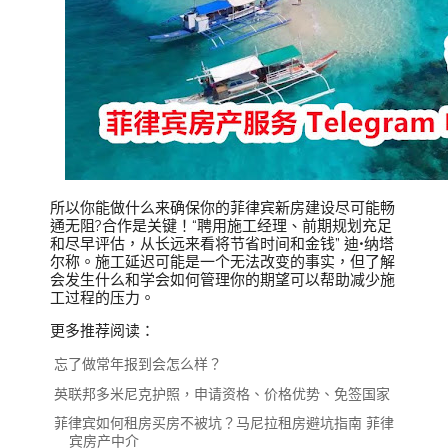
所以你能做什么来确保你的菲律宾新房建设尽可能畅
通无阻?合作是关键！“聘用施工经理、前期规划充足
和尽早评估，从长远来看将节省时间和金钱” 迪•纳塔
尔称。施工延迟可能是一个无法改变的事实，但了解
会发生什么和学会如何管理你的期望可以帮助减少施
工过程的压力。
更多推荐阅读：
忘了做常年报到会怎么样？
英联邦多米尼克护照，申请资格、价格优势、免签国家
菲律宾如何租房买房不被坑？马尼拉租房避坑指南 菲律
宾房产中介