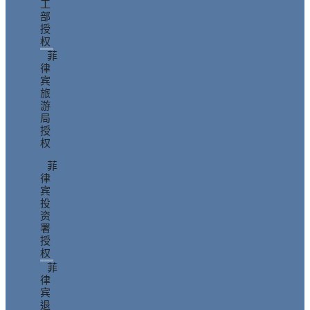
工
部
授
权
菲
律
宾
旅
游
局
授
权
菲
律
宾
投
资
署
授
权
菲
律
宾
退