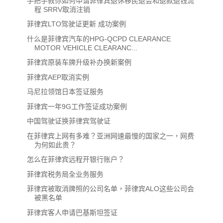
手把手教你如何申请菲律宾退休移民退会和退款退钱流
程 SRRV取消注销
菲律宾LTO驾驶证更新 成功案例
什么是菲律宾汽车的HPG-QCPD CLEARANCE
MOTOR VEHICLE CLEARANC...
菲律宾原装车牌升级补办换新案例
菲律宾AEP取消实例
马尼拉领馆日本签证服务
菲律宾一年9G工作签证成功案例
中国驾驶证换菲律宾驾驶证
在菲律宾上网有多难？亚洲网速最慢的国家之一，网费
为何如此贵？
怎么在菲律宾远程开银行账户？
菲律宾税务局全业务服务
菲律宾被取消牌照的公司名单，菲律宾ALO这些公司会
被黑名单
菲律宾客人申请巴基斯坦签证