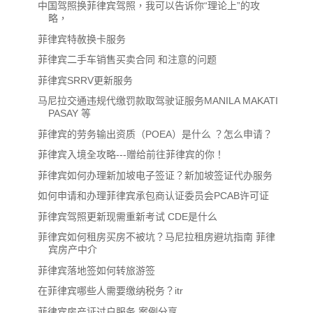
中国驾照换菲律宾驾照，我可以告诉你“理论上”的攻
略，
菲律宾特赦换卡服务
菲律宾二手车销售买卖合同 和注意的问题
菲律宾SRRV更新服务
马尼拉交通违规代缴罚款取驾驶证服务MANILA MAKATI
PASAY 等
菲律宾的劳务输出资质（POEA）是什么 ？怎么申请？
菲律宾入境全攻略---赠给前往菲律宾的你！
菲律宾如何办理新加坡电子签证？新加坡签证代办服务
如何申请和办理菲律宾承包商认证委员会PCAB许可证
菲律宾驾照更新现需重新考试 CDE是什么
菲律宾如何租房买房不被坑？马尼拉租房避坑指南 菲律
宾房产中介
菲律宾落地签如何转旅游签
在菲律宾哪些人需要缴纳税务？itr
菲律宾房产证过户服务 案例分享