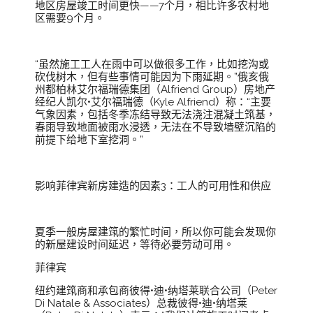
地区房屋竣工时间更快——7个月，相比许多农村地
区需要9个月。
“虽然施工工人在雨中可以做很多工作，比如挖沟或
砍伐树木，但有些事情可能因为下雨延期。”俄亥俄
州都柏林艾尔福瑞德集团（Alfriend Group）房地产
经纪人凯尔•艾尔福瑞德（Kyle Alfriend）称：“主要
气象因素，包括冬季冻结导致无法浇注混凝土筑基，
春雨导致地面被雨水浸透，无法在不导致墙壁沉陷的
前提下给地下室挖洞。”
影响菲律宾新房建造的因素3：工人的可用性和供应
夏季一般房屋建筑的繁忙时间，所以你可能会发现你
的新屋建设时间延迟，等待必要劳动可用。
菲律宾
纽约建筑商和承包商彼得•迪•纳塔莱联合公司（Peter
Di Natale & Associates）总裁彼得•迪•纳塔莱