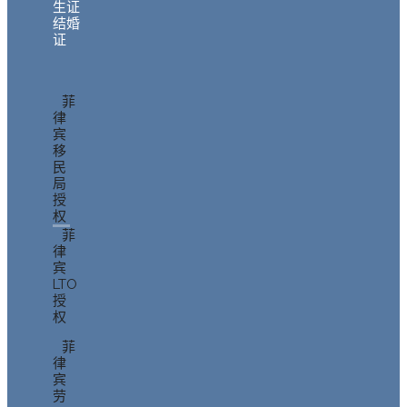
生证
结婚
证
菲
律
宾
移
民
局
授
权
菲
律
宾
LTO
授
权
菲
律
宾
劳