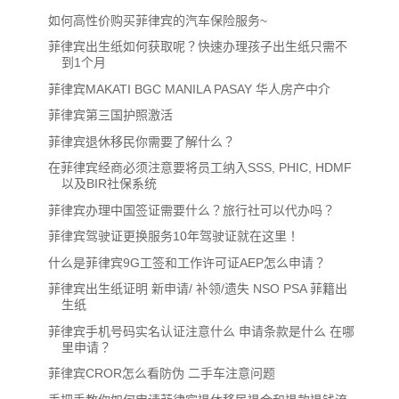
如何高性价购买菲律宾的汽车保险服务~
菲律宾出生纸如何获取呢？快速办理孩子出生纸只需不
到1个月
菲律宾MAKATI BGC MANILA PASAY 华人房产中介
菲律宾第三国护照激活
菲律宾退休移民你需要了解什么？
在菲律宾经商必须注意要将员工纳入SSS, PHIC, HDMF
以及BIR社保系统
菲律宾办理中国签证需要什么？旅行社可以代办吗？
菲律宾驾驶证更换服务10年驾驶证就在这里！
什么是菲律宾9G工签和工作许可证AEP怎么申请？
菲律宾出生纸证明 新申请/ 补领/遗失 NSO PSA 菲籍出
生纸
菲律宾手机号码实名认证注意什么 申请条款是什么 在哪
里申请？
菲律宾CROR怎么看防伪 二手车注意问题