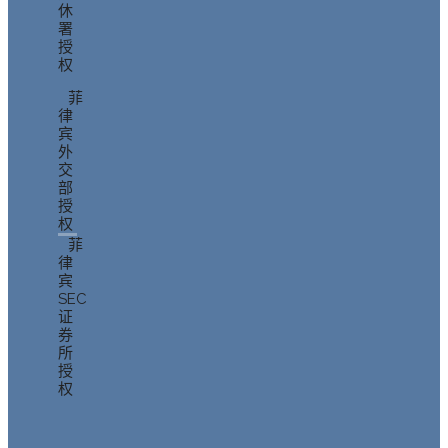
休
署
授
权
菲
律
宾
外
交
部
授
权
菲
律
宾
SEC
证
券
所
授
权