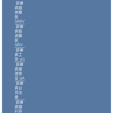
菲律
宾退
休移
民
SRRV
菲律
宾投
资移
民
SIRV
菲律
宾工
签 9G
菲律
宾旅
游签
证 9A
菲律
宾公
司注
册
菲律
宾银
行开