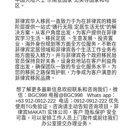
中国大陆人士 东南亚国家 北美等国家和地
区。
菲律宾华人移民一直致力于为在菲律宾的精英
阶层提供一站式“通行无阻 定居生活无忧”的解
决方案。从客户角度出发，为客户提供在菲律
宾学习生活、移民定居 、生意发展、投资置
业、海外身份规划等方面全方位服务，不断在
菲律宾定居领域和菲律宾各个生活工作业务布
局方面投入精力，并与菲律宾各个政府移民局
官员保持良好关系，设身处地站在客户利益角
度出发，确保团队一致的专业化服务水平，为
您的移民之路保驾护航，力争成为客户满意的
菲律宾移民品牌。
想了解更多最新信息欢迎联系和咨询我们，微
信：BGC998 电报@BGC998 Whats app：
+63 912-0912-222 电话：0912-0912-222 优先
使用TG免验证，咨询请主动告知咨询项目，菲
律宾MAKATI 实体公司，客户 隐私保护 安全
可靠，可以安排工作人员上门取件或前往我们
办公室提交办理业务。