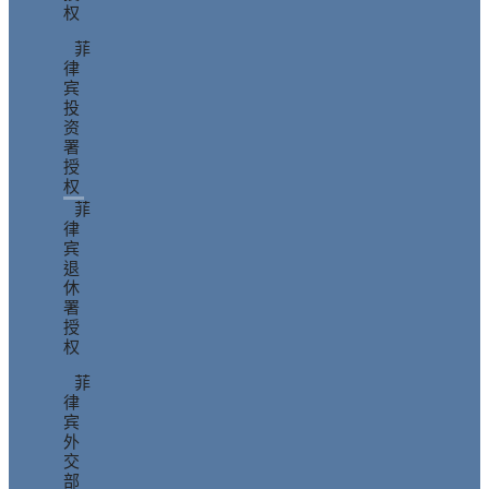
权
菲
律
宾
投
资
署
授
权
菲
律
宾
退
休
署
授
权
菲
律
宾
外
交
部