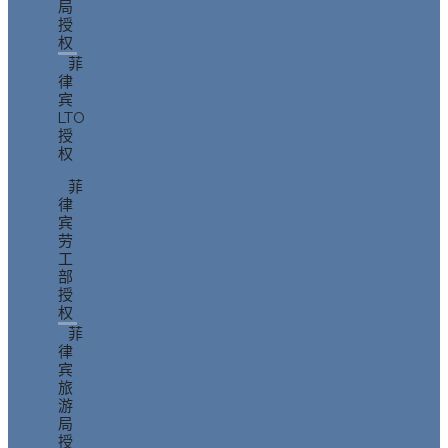
局
授
权
菲
律
宾
LTO
授
权
菲
律
宾
劳
工
部
授
权
菲
律
宾
旅
游
局
授