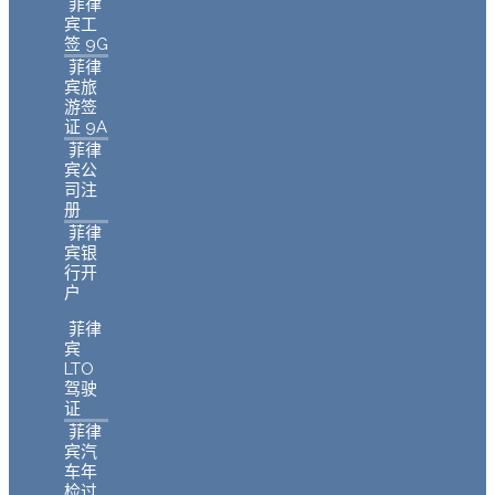
菲律
宾工
签 9G
菲律
宾旅
游签
证 9A
菲律
宾公
司注
册
菲律
宾银
行开
户
菲律
宾
LTO
驾驶
证
菲律
宾汽
车年
检过