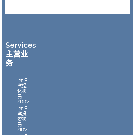
Services
主营业
务
菲律
宾退
休移
民
SRRV
菲律
宾投
资移
民
SIRV