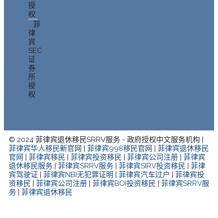
授
权
菲
律
宾
SEC
证
券
所
授
权
© 2024 菲律宾退休移民SRRV服务 - 政府授权中文服务机构 |
菲律宾华人移民新官网
|
菲律宾998移民官网
|
菲律宾退休移民
官网
|
菲律宾移民
|
菲律宾投资移民
|
菲律宾公司注册
|
菲律宾
退休移民服务
|
菲律宾SRRV服务
|
菲律宾SIRV投资移民
|
菲律
宾驾驶证
|
菲律宾NBI无犯罪证明
|
菲律宾汽车过户
|
菲律宾投
资移民
|
菲律宾公司注册
|
菲律宾BOI投资移民
|
菲律宾SRRV服
务
|
菲律宾退休移民