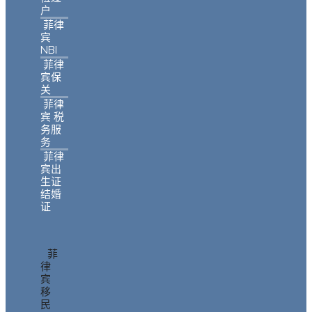
户
菲律
宾
NBI
菲律
宾保
关
菲律
宾 税
务服
务
菲律
宾出
生证
结婚
证
菲
律
宾
移
民