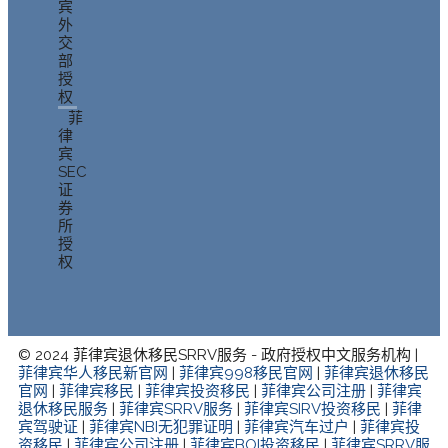
宾
外
交
部
授
权
菲
律
宾
SEC
证
券
所
授
权
© 2024 菲律宾退休移民SRRV服务 - 政府授权中文服务机构 |
菲律宾华人移民新官网
|
菲律宾998移民官网
|
菲律宾退休移民
官网
|
菲律宾移民
|
菲律宾投资移民
|
菲律宾公司注册
|
菲律宾
退休移民服务
|
菲律宾SRRV服务
|
菲律宾SIRV投资移民
|
菲律
宾驾驶证
|
菲律宾NBI无犯罪证明
|
菲律宾汽车过户
|
菲律宾投
资移民
|
菲律宾公司注册
|
菲律宾BOI投资移民
|
菲律宾SRRV服