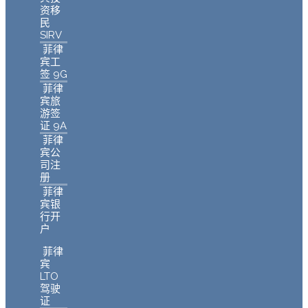
资移
民
SIRV
菲律
宾工
签 9G
菲律
宾旅
游签
证 9A
菲律
宾公
司注
册
菲律
宾银
行开
户
菲律
宾
LTO
驾驶
证