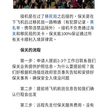
接机是在过了
移民局
之后接的，保关是在
下飞机后过移民局一路畅通（有犯罪记录、
黑
名单
、携带违禁品除外）。接机不负责通过
海
关
和移民局的关卡，保关能100%保证通过所
有关卡顺利入境菲律宾。
保关的流程
第一步：申请人提前2-3个工作日联系我们
保关业务提供护照信息，为什么要提前呢？我
们好根据机场值班政府官员事先告知和安排好
保关事务，确保安全入境没问题
第二步：提前将飞机航班信息告知我们确
认行程会出发
第三步：远程先支付保关服务费用，没有