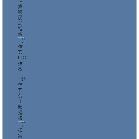
律
宾
移
民
局
授
权
菲
律
宾
LTO
授
权
菲
律
宾
劳
工
部
授
权
菲
律
宾