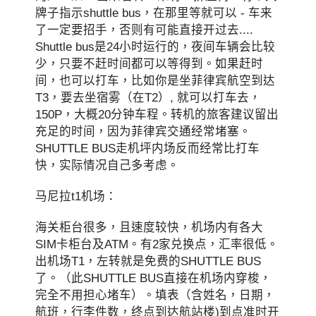
牌子指示shuttle bus，在那里等就可以 - 车来
了一定要招手，否则有可能直接开过去....
Shuttle bus是24小时运行的，夜间车辆会比较
少，只要不赶时间都可以等得到。如果赶时
间，也可以打车，比如你是坐菲律宾航空到达
T3，要去坐宿雾（在T2）, 就可以打车去，
150P，大概20分钟车程。转机的旅客建议留出
充足的时间，因为菲律宾交通经常堵塞。
SHUTTLE BUS走机坪内场反而经常比打车
快，实际情况自己多考虑。
马尼拉t1机场：
海关柜台很多，且速度较快，机场内有各大
SIM卡柜台及ATM。有2家兑换点，汇率很低。
出机场T1，左转就是免费的SHUTTLE BUS
了。（此SHUTTLE BUS直接在机场内穿梭，
完全不用担心堵车）。填表（含姓名，日期，
航班，行李件数，终点到达航站楼)到点准时开