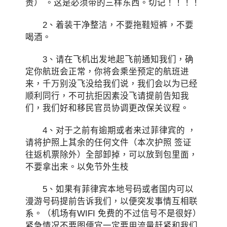
责） 。这是必须带的三样东西。切记！！！！
2、着装干净整洁，不要拖鞋短裤，不要
喝酒。
3、请在飞机出发地起飞前通知我们，确
定你航班会正常，你将会乘坐预定的航班进
来，千万别没飞没给我们说，我们会以为已经
顺利同行，不可抗拒因素没飞请提前告知我
们，我们好和移民官员协调更改保关议程。
4、对于之前有逾期或者来过菲律宾的 ，
请将护照上其余的任何文件（本次护照 签证
往返机票除外）全部卸掉，可以放到包里面，
不要拿出来。以免节外生枝
5、如果有菲律宾本地号码或者国内可以
漫游号码提前告诉我们，以便突发事情互相联
系。（机场有WIFI 免费的不过信号不是很好）
紧急情况不要图便宜一定要用流量赶紧和我们