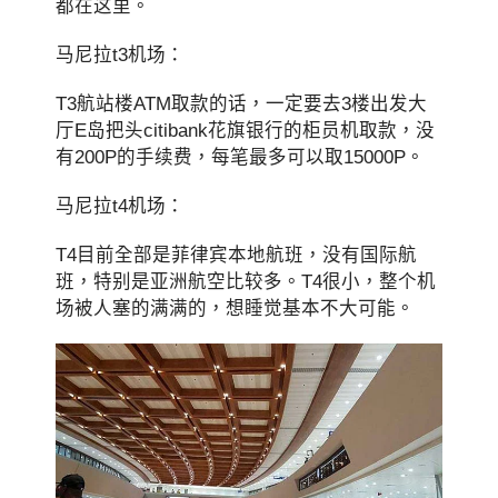
都在这里。
马尼拉t3机场：
T3航站楼ATM取款的话，一定要去3楼出发大
厅E岛把头citibank花旗银行的柜员机取款，没
有200P的手续费，每笔最多可以取15000P。
马尼拉t4机场：
T4目前全部是菲律宾本地航班，没有国际航
班，特别是亚洲航空比较多。T4很小，整个机
场被人塞的满满的，想睡觉基本不大可能。