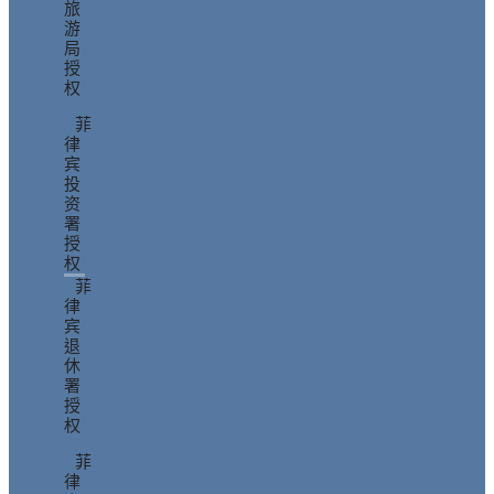
旅
游
局
授
权
菲
律
宾
投
资
署
授
权
菲
律
宾
退
休
署
授
权
菲
律