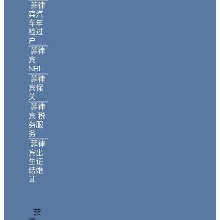
菲律
宾汽
车年
检过
户
菲律
宾
NBI
菲律
宾保
关
菲律
宾 税
务服
务
菲律
宾出
生证
结婚
证
菲