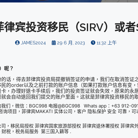
律宾投资移民（SIRV）或者S
JAMES2024
29 6 月, 2023
11:32 上午
V）呢？
份的话，得去菲律宾投资局提撤销签证的申请，我们在取消签证之
民的order以及之前打款的账户信息（如果打款账户信息有变
退卡，办理好退卡手续后，我们的投资签证就会失效，原来的永
额就会自动退回我们提交的账户里面。这就是菲律宾投资移民的
：BGC998 电报@BGC998 Whats app：+63 912-0912-2
询项目，菲律宾MAKATI 实体公司，客户 隐私保护 安全 可靠
册公司，移民局授权 菲律宾国家旅游部授权 菲律宾退休署授权 菲律宾
 财税，税务局服务 第三国入籍等 .