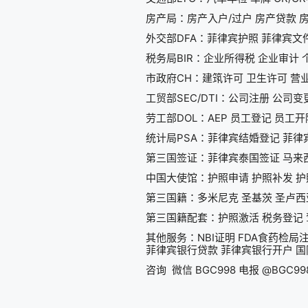
房产局：房产入户/过户 房产贷款 房
外交部DFA：菲律宾护照 菲律宾文
税务局BIR：企业所得税 企业审计 个
市政府CH：建筑许可 卫生许可 营业
工贸部SEC/DTI：公司注册 公司变
劳工部DOL：AEP 员工登记 员工开
统计局PSA：菲律宾结婚登记 菲律
第三国签证：菲律宾泰国签证 马来
中国大使馆：护照申请 护照补发 护
第三国籍：多米尼克 圣基茨 圣卢西
第三国籍配套：护照激活 税务登记 驾
其他服务：NBI证明 FDA食药检局
菲律宾银行贷款 菲律宾银行开户 国际
咨询 微信 BGC998 电报 @BGC998 