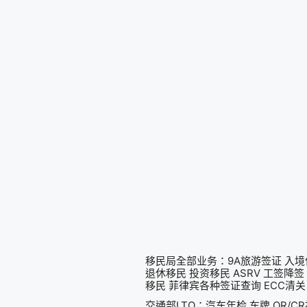
移民局全部业务：9A旅游签证 入境保
退休移民 投资移民 ASRV 工签降签 
移民 菲律宾各种签证查询 ECC清关
交通部LTO：汽车年检 车牌 OR/