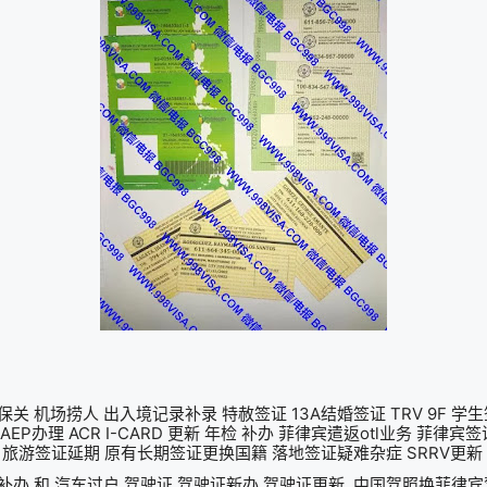
关 机场捞人 出入境记录补录 特赦签证 13A结婚签证 TRV 9F 学
AEP办理 ACR I-CARD 更新 年检 补办 菲律宾遣返otl业务 菲律
 旅游签证延期 原有长期签证更换国籍 落地签证疑难杂症 SRRV更新 S
CR补办 和 汽车过户 驾驶证 驾驶证新办 驾驶证更新 中国驾照换菲律宾