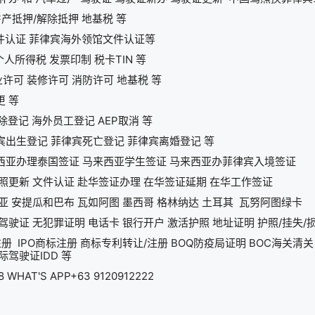
产抵押/解除抵押 地基税 等
件认证 菲律宾海外领馆文件认证等
人所得税 发票印制 税卡TIN 等
许可 装修许可 消防许可 地基税 等
更 等
除登记 海外员工登记 AEP取消 等
宾出生登记 菲律宾死亡登记 菲律宾离婚登记 等
西亚办理泰国签证 马来西亚学生签证 马来西亚办菲律宾入境签证
照更新 文件认证 赴华签证办理 在华签证延期 在华工作签证
亚 安提瓜和巴布 瓦如阿图 墨西哥 格林纳达 土耳其 瓦努阿图绿卡
驶证 无犯罪证明 电话卡 银行开户 激活护照 地址证明 护照/挂失/
注册 IPO商标注册 商标专利转让/注册 BOQ防疫局证明 BOC海关
驾驶证IDD 等
WHAT'S APP+63 9120912222