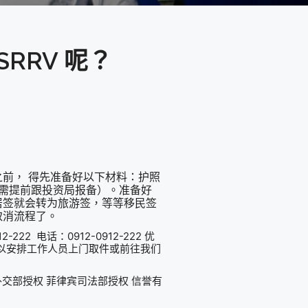
RRV 呢？
前， 得先准备好以下材料：护照
，需提前跟投资局报备）。准备好
居签就会转为旅游签，等等移民签
取消流程了。
22 电话：0912-0912-222 优
，可以安排工作人员上门取件或前往我们
外交部授权 菲律宾司法部授权 信誉有