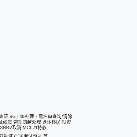
生签证 9G工签办理，黑名单查询/清除
宾签证续签 逾期罚款处理 退休移民 投资
RRV取消 MCL21特赦
驾驶证 CDE考试包过 等