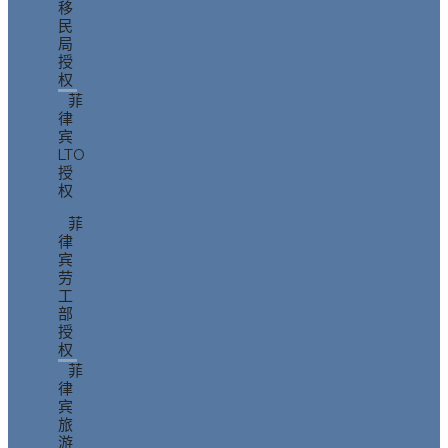
移
民
局
授
权
菲
律
宾
LTO
授
权
菲
律
宾
劳
工
部
授
权
菲
律
宾
旅
游