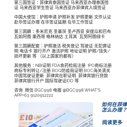
第三国签证：菲律宾泰国签证 马来西亚办理泰国签
证 马来西亚学生签证 马来西亚办菲律宾入境签证
中国大使馆：护照申请 护照补发 护照更新 文件认证
赴华签证办理 在华签证延期 在华工作签证
第三国籍：多米尼克 圣基茨 圣卢西亚 安提瓜和巴布
瓦如阿图 墨西哥 格林纳达 土耳其 瓦努阿图绿卡
第三国籍配套：护照激活 税务登记 驾驶证 无犯罪证
明 电话卡 银行开户 激活护照 地址证明 护照/挂失/
损坏更新 等 （以上国家的都有）
其他服务：NBI证明 FDA食药检局注册 IPO商标注册
商标专利转让/注册 BOQ防疫局证明 BOC海关清关
中国驾驶证更新 菲律宾在职证明 菲律宾银行贷款
菲律宾银行开户 国际驾驶证IDD 等
咨询 微信 BGC998 电报 @BGC998 WHAT'S
APP+63 9120912222
如何在菲律
怎么办理？
阅读更多