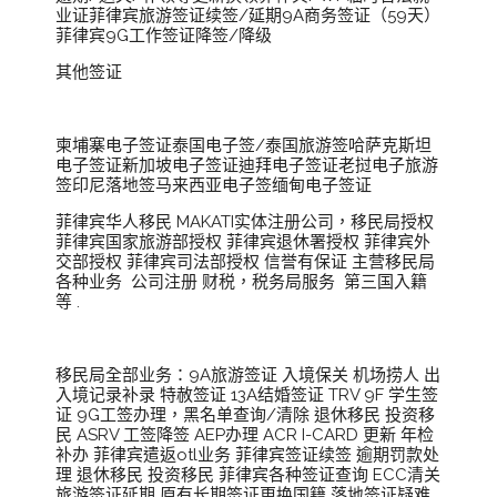
业证菲律宾旅游签证续签/延期9A商务签证（59天）
菲律宾9G工作签证降签/降级
其他签证
柬埔寨电子签证泰国电子签/泰国旅游签哈萨克斯坦
电子签证新加坡电子签证迪拜电子签证老挝电子旅游
签印尼落地签马来西亚电子签缅甸电子签证
菲律宾华人移民 MAKATI实体注册公司，移民局授权
菲律宾国家旅游部授权 菲律宾退休署授权 菲律宾外
交部授权 菲律宾司法部授权 信誉有保证 主营移民局
各种业务 公司注册 财税，税务局服务 第三国入籍
等 .
移民局全部业务：9A旅游签证 入境保关 机场捞人 出
入境记录补录 特赦签证 13A结婚签证 TRV 9F 学生签
证 9G工签办理，黑名单查询/清除 退休移民 投资移
民 ASRV 工签降签 AEP办理 ACR I-CARD 更新 年检
补办 菲律宾遣返otl业务 菲律宾签证续签 逾期罚款处
理 退休移民 投资移民 菲律宾各种签证查询 ECC清关
旅游签证延期 原有长期签证更换国籍 落地签证疑难