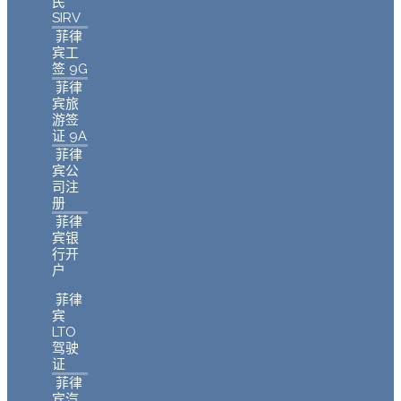
民
SIRV
菲律
宾工
签 9G
菲律
宾旅
游签
证 9A
菲律
宾公
司注
册
菲律
宾银
行开
户
菲律
宾
LTO
驾驶
证
菲律
宾汽