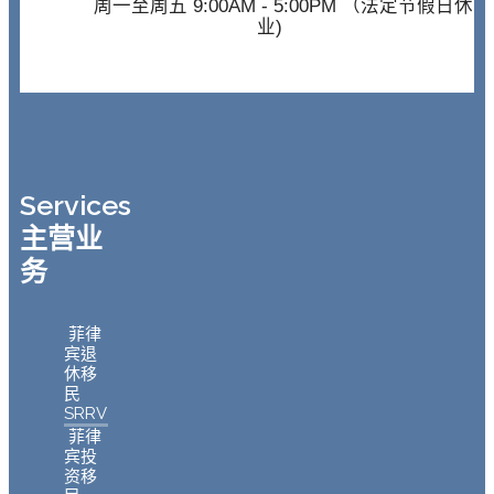
周一至周五 9:00AM - 5:00PM （法定节假日休
业)
Services
主营业
务
菲律
宾退
休移
民
SRRV
菲律
宾投
资移