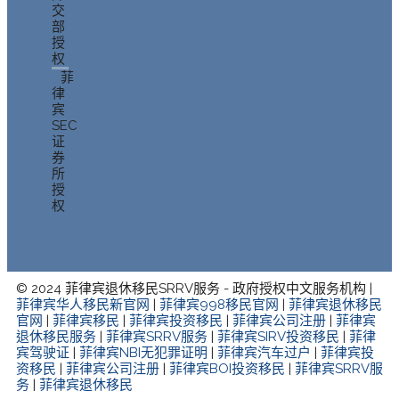
交
部
授
权
菲
律
宾
SEC
证
券
所
授
权
© 2024 菲律宾退休移民SRRV服务 - 政府授权中文服务机构 |
菲律宾华人移民新官网
|
菲律宾998移民官网
|
菲律宾退休移民
官网
|
菲律宾移民
|
菲律宾投资移民
|
菲律宾公司注册
|
菲律宾
退休移民服务
|
菲律宾SRRV服务
|
菲律宾SIRV投资移民
|
菲律
宾驾驶证
|
菲律宾NBI无犯罪证明
|
菲律宾汽车过户
|
菲律宾投
资移民
|
菲律宾公司注册
|
菲律宾BOI投资移民
|
菲律宾SRRV服
务
|
菲律宾退休移民