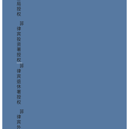
局
授
权
菲
律
宾
投
资
署
授
权
菲
律
宾
退
休
署
授
权
菲
律
宾
外