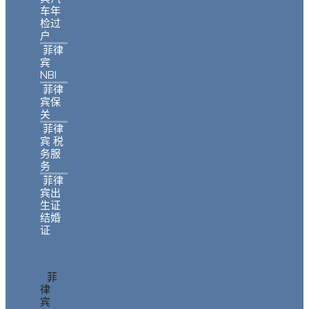
车年
检过
户
菲律
宾
NBI
菲律
宾保
关
菲律
宾 税
务服
务
菲律
宾出
生证
结婚
证
菲
律
宾