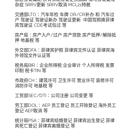
杂症 SRRV更新 SRRV取消 MCL21特赦
交通部LTO：汽车年检 车牌 OR/CR补办 和 汽车过
户 驾驶证 驾驶证新办 驾驶证更新 中国驾照换菲律
宾驾驶证 CDE考试包过 等
房产局：房产入户/过户 房产贷款 房产抵押/解除抵
押 地基税 等
外交部DFA：菲律宾护照 菲律宾文件认证 菲律宾海
外领馆文件认证等
税务局BIR：企业所得税 企业审计 个人所得税 发票
印制 税卡TIN 等
市政府CH：建筑许可 卫生许可 营业许可 装修许可
消防许可 地基税 等
工贸部SEC/DTI：公司注册 公司变更 等
劳工部DOL：AEP 员工登记 员工开除登记 海外员工
登记 AEP取消 等
统计局PSA：菲律宾结婚登记 菲律宾出生登记 菲律
宾死亡登记 菲律宾离婚登记 等