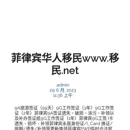
菲律宾华人移民www.移
民.net
admin
29 6 月, 2023
11:36 上午
9A旅游签证（59天）9G工作签证（3年）9G工作签
证（2年）菲律宾9A签证遗失、破损、涂污、补领以
及补办签证纸9G工作签证（1年）菲律宾9G工签 I卡
遗失、损坏、补领菲律宾永居身份证/I_Card 换证/
逾期/遗失/补领等更新换领菲律宾PWP临时合法就