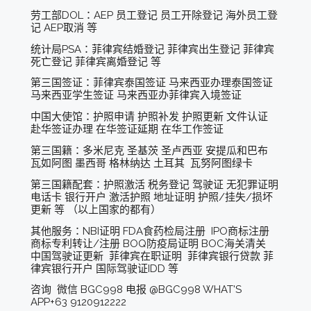
劳工部DOL：AEP 员工登记 员工开除登记 海外员工登
记 AEP取消 等
统计局PSA：菲律宾结婚登记 菲律宾出生登记 菲律宾
死亡登记 菲律宾离婚登记 等
第三国签证：菲律宾泰国签证 马来西亚办理泰国签证
马来西亚学生签证 马来西亚办菲律宾入境签证
中国大使馆：护照申请 护照补发 护照更新 文件认证
赴华签证办理 在华签证延期 在华工作签证
第三国籍：多米尼克 圣基茨 圣卢西亚 安提瓜和巴布
瓦如阿图 墨西哥 格林纳达 土耳其 瓦努阿图绿卡
第三国籍配套：护照激活 税务登记 驾驶证 无犯罪证明
电话卡 银行开户 激活护照 地址证明 护照/挂失/损坏
更新 等 （以上国家的都有）
其他服务：NBI证明 FDA食药检局注册 IPO商标注册
商标专利转让/注册 BOQ防疫局证明 BOC海关清关
中国驾驶证更新 菲律宾在职证明 菲律宾银行贷款 菲
律宾银行开户 国际驾驶证IDD 等
咨询 微信 BGC998 电报 @BGC998 WHAT'S
APP+63 9120912222