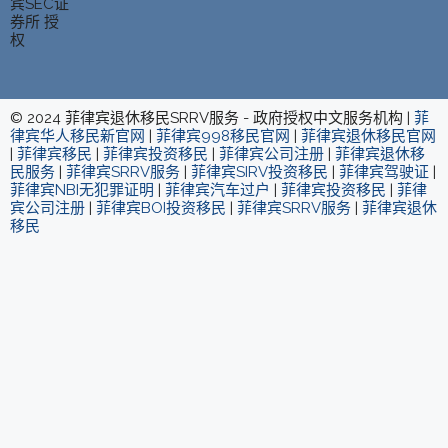
宾SEC证
券所 授
权
© 2024 菲律宾退休移民SRRV服务 - 政府授权中文服务机构 |
菲
律宾华人移民新官网
|
菲律宾998移民官网
|
菲律宾退休移民官网
|
菲律宾移民
|
菲律宾投资移民
|
菲律宾公司注册
|
菲律宾退休移
民服务
|
菲律宾SRRV服务
|
菲律宾SIRV投资移民
|
菲律宾驾驶证
|
菲律宾NBI无犯罪证明
|
菲律宾汽车过户
|
菲律宾投资移民
|
菲律
宾公司注册
|
菲律宾BOI投资移民
|
菲律宾SRRV服务
|
菲律宾退休
移民