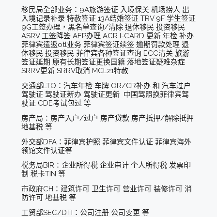
移民局全部业务：9A旅游签证 入境保关 机场捞人 出
入境记录补录 特赦签证 13A结婚签证 TRV 9F 学生签证
9G工签办理，黑名单查询/清除 退休移民 投资移民
ASRV 工签降签 AEP办理 ACR I-CARD 更新 年检 补办
菲律宾遣返otl业务 菲律宾签证续签 逾期罚款处理 退
休移民 投资移民 菲律宾各种签证查询 ECC清关 旅游
签证延期 原有长期签证更换国籍 落地签证疑难杂症
SRRV更新 SRRV取消 MCL21特赦
交通部LTO：汽车年检 车牌 OR/CR补办 和 汽车过户
驾驶证 驾驶证新办 驾驶证更新 中国驾照换菲律宾驾
驶证 CDE考试包过 等
房产局：房产入户/过户 房产贷款 房产抵押/解除抵押
地基税 等
外交部DFA：菲律宾护照 菲律宾文件认证 菲律宾海外
领馆文件认证等
税务局BIR：企业所得税 企业审计 个人所得税 发票印
制 税卡TIN 等
市政府CH：建筑许可 卫生许可 营业许可 装修许可 消
防许可 地基税 等
工贸部SEC/DTI：公司注册 公司变更 等