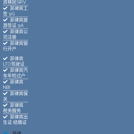
资移民SIRV
菲律宾工
签 9G
菲律宾旅
游签证 9A
菲律宾公
司注册
菲律宾银
行开户
菲律宾
LTO驾驶证
菲律宾汽
车年检过户
菲律宾
NBI
菲律宾保
关
菲律宾
税务服务
菲律宾出
生证 结婚证
菲律