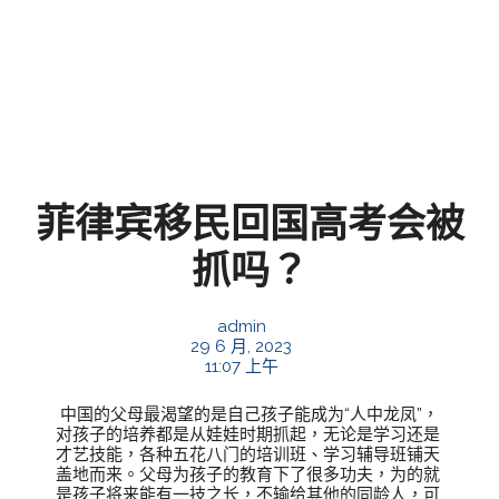
菲律宾移民回国高考会被
抓吗？
admin
29 6 月, 2023
11:07 上午
中国的父母最渴望的是自己孩子能成为“人中龙凤”，
对孩子的培养都是从娃娃时期抓起，无论是学习还是
才艺技能，各种五花八门的培训班、学习辅导班铺天
盖地而来。父母为孩子的教育下了很多功夫，为的就
是孩子将来能有一技之长，不输给其他的同龄人，可