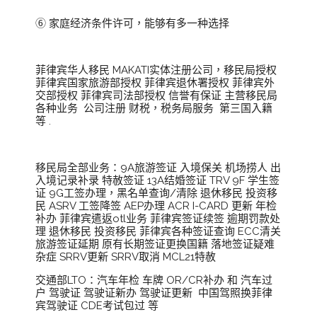
⑥ 家庭经济条件许可，能够有多一种选择
菲律宾华人移民 MAKATI实体注册公司，移民局授权
菲律宾国家旅游部授权 菲律宾退休署授权 菲律宾外
交部授权 菲律宾司法部授权 信誉有保证 主营移民局
各种业务 公司注册 财税，税务局服务 第三国入籍
等 .
移民局全部业务：9A旅游签证 入境保关 机场捞人 出
入境记录补录 特赦签证 13A结婚签证 TRV 9F 学生签
证 9G工签办理，黑名单查询/清除 退休移民 投资移
民 ASRV 工签降签 AEP办理 ACR I-CARD 更新 年检
补办 菲律宾遣返otl业务 菲律宾签证续签 逾期罚款处
理 退休移民 投资移民 菲律宾各种签证查询 ECC清关
旅游签证延期 原有长期签证更换国籍 落地签证疑难
杂症 SRRV更新 SRRV取消 MCL21特赦
交通部LTO：汽车年检 车牌 OR/CR补办 和 汽车过
户 驾驶证 驾驶证新办 驾驶证更新 中国驾照换菲律
宾驾驶证 CDE考试包过 等