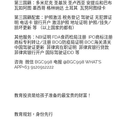
第三国籍：多米尼克 圣基茨 圣卢西亚 安提瓜和巴布
瓦如阿图 墨西哥 格林纳达 土耳其 瓦努阿图绿卡
第三国籍配套：护照激活 税务登记 驾驶证 无犯罪证
明 电话卡 银行开户 激活护照 地址证明 护照/挂失/
损坏更新 等 （以上国家的都有）
其他服务：NBI证明 FDA食药检局注册 IPO商标注册
商标专利转让/注册 BOQ防疫局证明 BOC海关清关
中国驾驶证更新 菲律宾在职证明 菲律宾银行贷款
菲律宾银行开户 国际驾驶证IDD 等
咨询 微信 BGC998 电报 @BGC998 WHAT'S
APP+63 9120912222
教育投资是给孩子准备的最宝贵的财富！
教育规划，身份先行