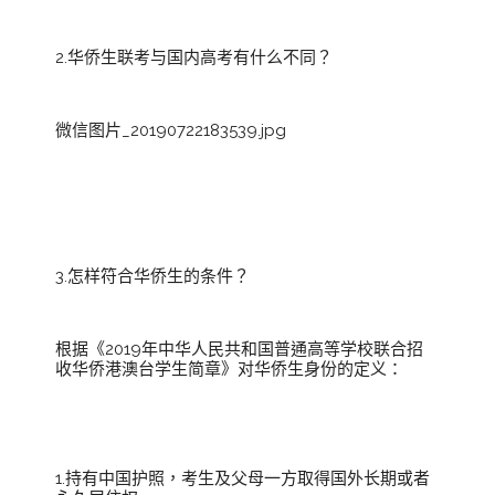
2.华侨生联考与国内高考有什么不同？
微信图片_20190722183539.jpg
3.怎样符合华侨生的条件？
根据《2019年中华人民共和国普通高等学校联合招
收华侨港澳台学生简章》对华侨生身份的定义：
1.持有中国护照，考生及父母一方取得国外长期或者