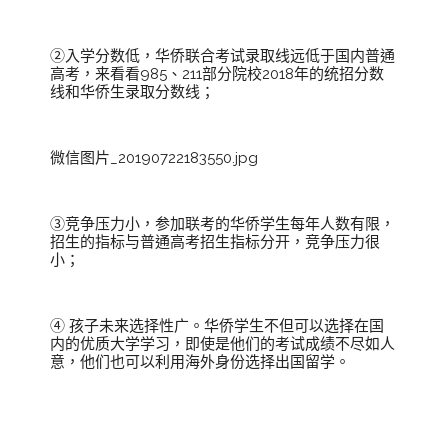
②入学分数低，华侨联合考试录取线远低于国内普通
高考，来看看985、211部分院校2018年的统招分数
线和华侨生录取分数线；
微信图片_20190722183550.jpg
③竞争压力小，参加联考的华侨学生每年人数有限，
招生的指标与普通高考招生指标分开，竞争压力很
小；
④ 孩子未来选择性广。华侨学生不但可以选择在国
内的优质大学学习，即使是他们的考试成绩不尽如人
意，他们也可以利用海外身份选择出国留学。