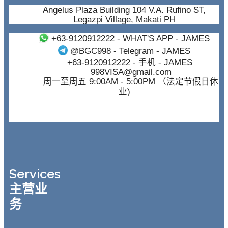
Angelus Plaza Building 104 V.A. Rufino ST,
Legazpi Village, Makati PH
+63-9120912222
- WHAT'S APP - JAMES
@BGC998
- Telegram - JAMES
+63-9120912222
- 手机 - JAMES
998VISA@gmail.com
周一至周五 9:00AM - 5:00PM （法定节假日休
业)
Services
主营业
务