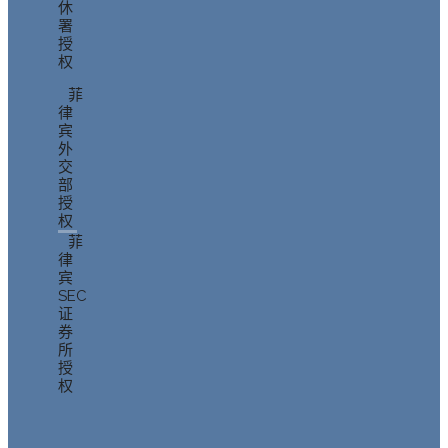
休
署
授
权
菲
律
宾
外
交
部
授
权
菲
律
宾
SEC
证
券
所
授
权