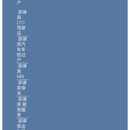
户
菲律
宾
LTO
驾驶
证
菲律
宾汽
车年
检过
户
菲律
宾
NBI
菲律
宾保
关
菲律
宾 税
务服
务
菲律
宾出