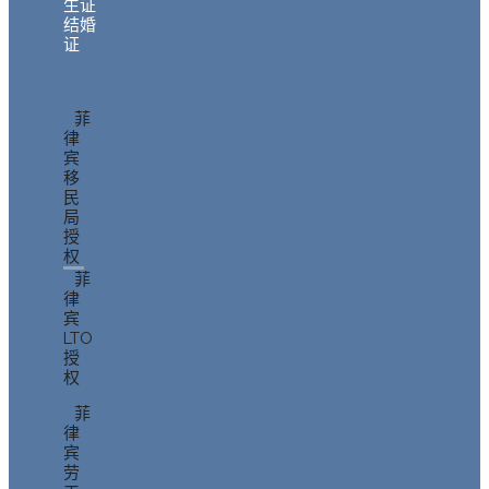
生证
结婚
证
菲
律
宾
移
民
局
授
权
菲
律
宾
LTO
授
权
菲
律
宾
劳