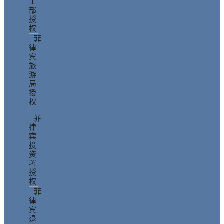
工
部
授
权
菲
律
宾
旅
游
局
授
权
菲
律
宾
投
资
署
授
权
菲
律
宾
退