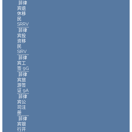
菲律
宾退
休移
民
SRRV
菲律
宾投
资移
民
SIRV
菲律
宾工
签 9G
菲律
宾旅
游签
证 9A
菲律
宾公
司注
册
菲律
宾银
行开