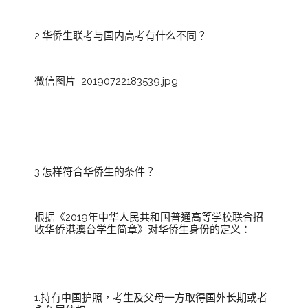
2.华侨生联考与国内高考有什么不同？
微信图片_20190722183539.jpg
3.怎样符合华侨生的条件？
根据《2019年中华人民共和国普通高等学校联合招
收华侨港澳台学生简章》对华侨生身份的定义：
1.持有中国护照，考生及父母一方取得国外长期或者