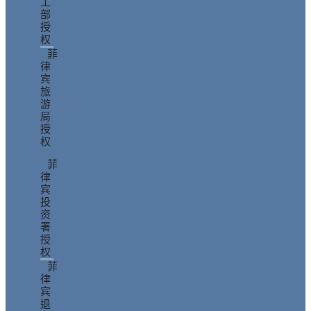
工
部
授
权
菲
律
宾
旅
游
局
授
权
菲
律
宾
投
资
署
授
权
菲
律
宾
退