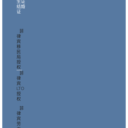
生证
结婚
证
菲
律
宾
移
民
局
授
权
菲
律
宾
LTO
授
权
菲
律
宾
劳