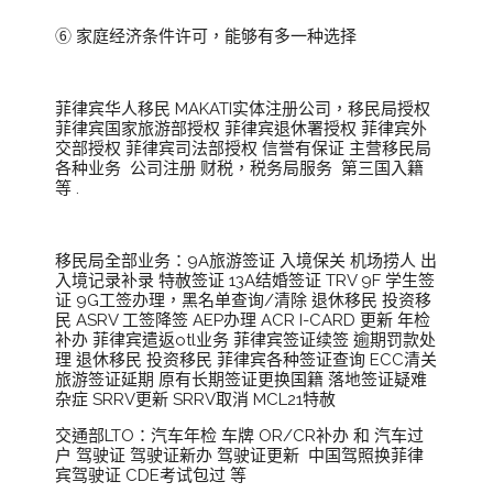
⑥ 家庭经济条件许可，能够有多一种选择
菲律宾华人移民 MAKATI实体注册公司，移民局授权
菲律宾国家旅游部授权 菲律宾退休署授权 菲律宾外
交部授权 菲律宾司法部授权 信誉有保证 主营移民局
各种业务 公司注册 财税，税务局服务 第三国入籍
等 .
移民局全部业务：9A旅游签证 入境保关 机场捞人 出
入境记录补录 特赦签证 13A结婚签证 TRV 9F 学生签
证 9G工签办理，黑名单查询/清除 退休移民 投资移
民 ASRV 工签降签 AEP办理 ACR I-CARD 更新 年检
补办 菲律宾遣返otl业务 菲律宾签证续签 逾期罚款处
理 退休移民 投资移民 菲律宾各种签证查询 ECC清关
旅游签证延期 原有长期签证更换国籍 落地签证疑难
杂症 SRRV更新 SRRV取消 MCL21特赦
交通部LTO：汽车年检 车牌 OR/CR补办 和 汽车过
户 驾驶证 驾驶证新办 驾驶证更新 中国驾照换菲律
宾驾驶证 CDE考试包过 等