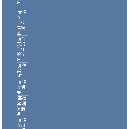
户
菲律
宾
LTO
驾驶
证
菲律
宾汽
车年
检过
户
菲律
宾
NBI
菲律
宾保
关
菲律
宾 税
务服
务
菲律
宾出