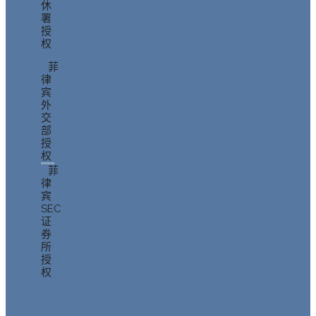
休
署
授
权
菲
律
宾
外
交
部
授
权
菲
律
宾
SEC
证
券
所
授
权