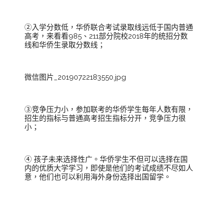
②入学分数低，华侨联合考试录取线远低于国内普通
高考，来看看985、211部分院校2018年的统招分数
线和华侨生录取分数线；
微信图片_20190722183550.jpg
③竞争压力小，参加联考的华侨学生每年人数有限，
招生的指标与普通高考招生指标分开，竞争压力很
小；
④ 孩子未来选择性广。华侨学生不但可以选择在国
内的优质大学学习，即使是他们的考试成绩不尽如人
意，他们也可以利用海外身份选择出国留学。