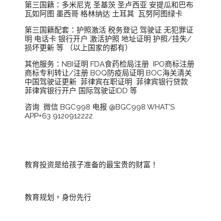
第三国籍：多米尼克 圣基茨 圣卢西亚 安提瓜和巴布
瓦如阿图 墨西哥 格林纳达 土耳其 瓦努阿图绿卡
第三国籍配套：护照激活 税务登记 驾驶证 无犯罪证
明 电话卡 银行开户 激活护照 地址证明 护照/挂失/
损坏更新 等 （以上国家的都有）
其他服务：NBI证明 FDA食药检局注册 IPO商标注册
商标专利转让/注册 BOQ防疫局证明 BOC海关清关
中国驾驶证更新 菲律宾在职证明 菲律宾银行贷款
菲律宾银行开户 国际驾驶证IDD 等
咨询 微信 BGC998 电报 @BGC998 WHAT'S
APP+63 9120912222
教育投资是给孩子准备的最宝贵的财富！
教育规划，身份先行