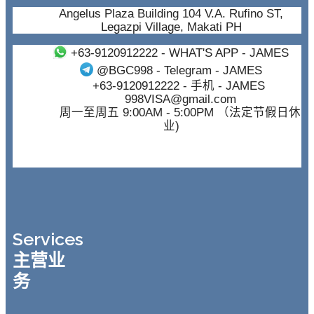
Angelus Plaza Building 104 V.A. Rufino ST,
Legazpi Village, Makati PH
+63-9120912222
- WHAT'S APP - JAMES
@BGC998
- Telegram - JAMES
+63-9120912222
- 手机 - JAMES
998VISA@gmail.com
周一至周五 9:00AM - 5:00PM （法定节假日休
业)
Services
主营业
务