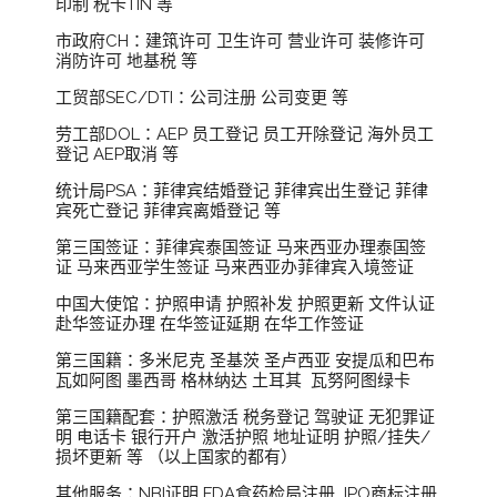
印制 税卡TIN 等
市政府CH：建筑许可 卫生许可 营业许可 装修许可
消防许可 地基税 等
工贸部SEC/DTI：公司注册 公司变更 等
劳工部DOL：AEP 员工登记 员工开除登记 海外员工
登记 AEP取消 等
统计局PSA：菲律宾结婚登记 菲律宾出生登记 菲律
宾死亡登记 菲律宾离婚登记 等
第三国签证：菲律宾泰国签证 马来西亚办理泰国签
证 马来西亚学生签证 马来西亚办菲律宾入境签证
中国大使馆：护照申请 护照补发 护照更新 文件认证
赴华签证办理 在华签证延期 在华工作签证
第三国籍：多米尼克 圣基茨 圣卢西亚 安提瓜和巴布
瓦如阿图 墨西哥 格林纳达 土耳其 瓦努阿图绿卡
第三国籍配套：护照激活 税务登记 驾驶证 无犯罪证
明 电话卡 银行开户 激活护照 地址证明 护照/挂失/
损坏更新 等 （以上国家的都有）
其他服务：NBI证明 FDA食药检局注册 IPO商标注册