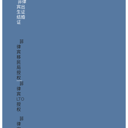
菲律
宾出
生证
结婚
证
菲
律
宾
移
民
局
授
权
菲
律
宾
LTO
授
权
菲
律