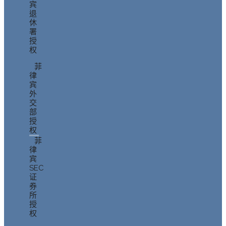
宾
退
休
署
授
权
菲
律
宾
外
交
部
授
权
菲
律
宾
SEC
证
券
所
授
权