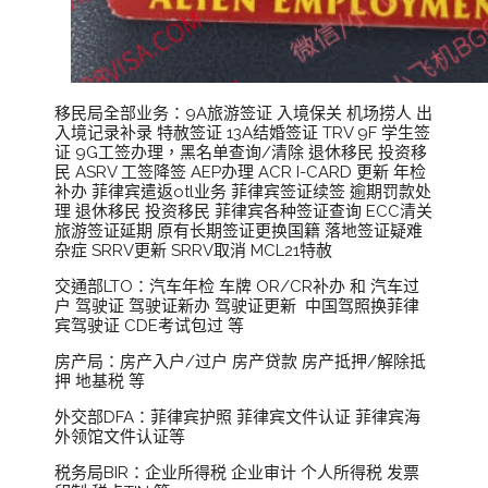
移民局全部业务：9A旅游签证 入境保关 机场捞人 出
入境记录补录 特赦签证 13A结婚签证 TRV 9F 学生签
证 9G工签办理，黑名单查询/清除 退休移民 投资移
民 ASRV 工签降签 AEP办理 ACR I-CARD 更新 年检
补办 菲律宾遣返otl业务 菲律宾签证续签 逾期罚款处
理 退休移民 投资移民 菲律宾各种签证查询 ECC清关
旅游签证延期 原有长期签证更换国籍 落地签证疑难
杂症 SRRV更新 SRRV取消 MCL21特赦
交通部LTO：汽车年检 车牌 OR/CR补办 和 汽车过
户 驾驶证 驾驶证新办 驾驶证更新 中国驾照换菲律
宾驾驶证 CDE考试包过 等
房产局：房产入户/过户 房产贷款 房产抵押/解除抵
押 地基税 等
外交部DFA：菲律宾护照 菲律宾文件认证 菲律宾海
外领馆文件认证等
税务局BIR：企业所得税 企业审计 个人所得税 发票