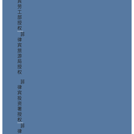
宾
劳
工
部
授
权
菲
律
宾
旅
游
局
授
权
菲
律
宾
投
资
署
授
权
菲
律