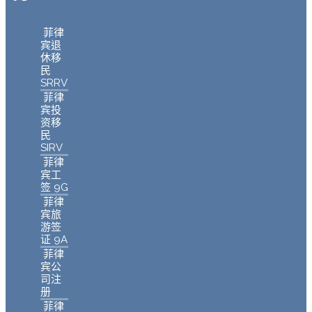
菲律
宾退
休移
民
SRRV
菲律
宾投
资移
民
SIRV
菲律
宾工
签 9G
菲律
宾旅
游签
证 9A
菲律
宾公
司注
册
菲律