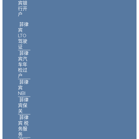
宾银
行开
户
菲律
宾
LTO
驾驶
证
菲律
宾汽
车年
检过
户
菲律
宾
NBI
菲律
宾保
关
菲律
宾 税
务服
务