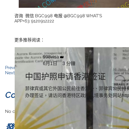
咨询 微信 BGC998 电报 @BGC998 WHAT'S
APP+63 9120912222
更多推荐阅读：
Category :
Uncategorized
998visa
6月1日
3 分鐘
Previous
菲律宾在职证明怎么开？
Next
菲律宾PSA结婚证 出生证怎么办理？菲律宾PSA服务
中国护照申请香港签证
菲律宾或其它外国公民前往香港一、菲律宾公民持
Comments
办理签证，请访问香港特区政府入境事务处网站http://w
No comments yet. Why don’t you start the discussion?
發佈留言