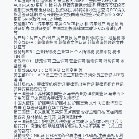
名单查询/清除 退休移民 投资移民 ASRV 工签降签 AEP办理 
ACR I-CARD 更新 年检 补办 菲律宾遣返otl业务 菲律宾签证续签 
逾期罚款处理 退休移民 投资移民 菲律宾各种签证查询 ECC清关 
旅游签证延期 原有长期签证更换国籍 落地签证疑难杂症 SRRV
更新 SRRV取消 MCL21特赦
交通部LTO：汽车年检 车牌 OR/CR补办 和 汽车过户 驾驶证 驾
驶证新办 驾驶证更新  中国驾照换菲律宾驾驶证 CDE考试包过 
等
房产局：房产入户/过户 房产贷款 房产抵押/解除抵押 地基税 等
外交部DFA：菲律宾护照 菲律宾文件认证 菲律宾海外领馆文件
认证等
税务局BIR：企业所得税 企业审计 个人所得税 发票印制 税卡
TIN 等
市政府CH：建筑许可 卫生许可 营业许可 装修许可 消防许可 地
基税 等
工贸部SEC/DTI：公司注册 公司变更 等
劳工部DOL：AEP 员工登记 员工开除登记 海外员工登记 AEP取
消 等
统计局PSA：菲律宾结婚登记 菲律宾出生登记 菲律宾死亡登记 
菲律宾离婚登记 等
第三国签证：菲律宾泰国签证 马来西亚办理泰国签证 马来西亚
学生签证 马来西亚办菲律宾入境签证
中国大使馆：护照申请 护照补发 护照更新 文件认证 赴华签证
办理 在华签证延期 在华工作签证
第三国籍：多米尼克 圣基茨 圣卢西亚 安提瓜和巴布 瓦如阿图 
墨西哥 格林纳达 土耳其  瓦努阿图绿卡
第三国籍配套：护照激活 税务登记 驾驶证 无犯罪证明 电话卡 
银行开户 激活护照 地址证明 护照/挂失/损坏更新 等 （以上国
家的都有）
其他服务：NBI证明 FDA食药检局注册  IPO商标注册 商标专利