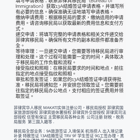
填写申请表格：联系菲律宾移民局（Bureau of 
Immigration）获取13A结婚签证申请表格，并填写所
有必要的信息。确保准确无误地填写申请表格。
缴纳申请费用：根据移民局的要求，缴纳适用的申请
费用。请咨询移民局以获取最新的费用信息和支付方
式。
递交申请：将填写完整的申请表格和相关文件递交给
菲律宾移民局。确保所有文件的副本和原件都准备齐
全。
等待审理：一旦递交申请，您需要等待移民局进行审
理和处理。这个过程可能需要一定的时间，具体取决
于移民局的工作负载和流程。
接受指纹和照相：在移民局要求的时间和地点，前往
指定的地点接受指纹和照相。
审批和签发签证：如果您的13A结婚签证申请获得批
准，移民局将通知您，并安排您领取签证。您需要前
往指定的移民局办公地点，支付相应的签证费用并领
取签证。
菲律宾华人移民 MAKATI实体注册公司，移民局授权 菲律宾国
家旅游部授权 菲律宾退休署授权 菲律宾外交部授权 菲律宾司法
部授权 信誉有保证 主营移民局各种业务  公司注册 财税，税务
局服务  第三国入籍等 .
移民局全部业务：9A旅游签证 入境保关 机场捞人 出入境记录
补录 特赦签证 13A结婚签证 TRV 9F 学生签证 9G工签办理，黑