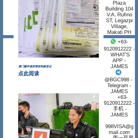
Plaza
Building 104
V.A. Rufino
ST, Legazpi
Village,
Makati PH
+63-
9120912222
-
WHAT'S
APP -
JAMES
澳门籍申请菲律宾特赦签证
点此阅读
@BGC998
-
Telegram -
JAMES
+63-
9120912222
-
手机 -
JAMES
998VISA@g
mail.com