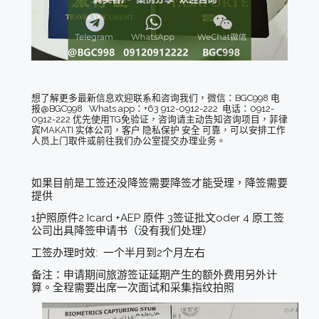
想了解更多最新信息欢迎联系和咨询我们，微信：BGC998 电
报@BGC998 Whats app：+63 912-0912-222 电话：0912-
0912-222 优先使用TG免验证，咨询请主动告知咨询项目，菲律
宾MAKATI 实体公司，客户 隐私保护 安全 可靠，可以安排工作
人员上门取件或前往我们办公室提交办理业务。
如果目前是工签还没降签需要降签才能受理，降签需要
提供
1护照原件2 Icard +AEP 原件 3签证批文oder 4 原工签
公司出具降签申请书（没有我们处理）
工签办理时效: 一个半月到2个月左右
备注：申请期间旅游签证延期产生的额外费用另外计
算。全程需要出席一次面试和采集指纹拍照