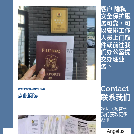
客户 隐私
安全保护服
务可靠，可
以安排工作
人员上门取
件或前往我
们办公室提
交办理业
务。
Contact
印尼护照办理案例分享
联系我们
点此阅读
欢迎联系咨询
我们获取更多
资讯
Angelus