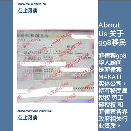
驾驶证换证服务案例分享
点此阅读
About
Us 关于
998移民
菲律宾998
华人顾问
是菲律宾
MAKATI
实体公司，
持有移民局
授权 劳工
部授权 和
菲律宾各界
菲律宾办理中国签证案例分享
点此阅读
政府相关行
业资质。