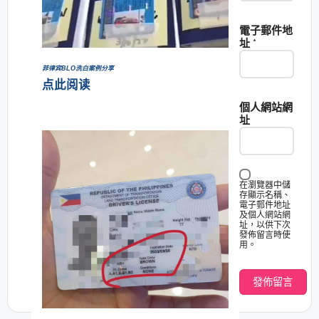
電子郵件地
址
*
菲律宾BLO洗白案例分享
点此阅读
個人網站網
址
在瀏覽器中儲
存顯示名稱、
電子郵件地址
及個人網站網
址，以供下次
發佈留言時使
用。