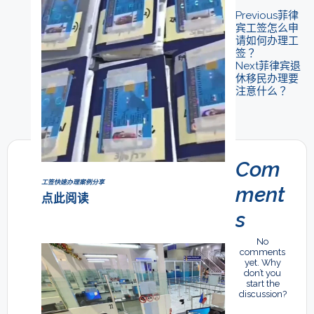
Previous
菲律
宾工签怎么申
请如何办理工
签？
Next
菲律宾退
休移民办理要
注意什么？
Com
工签快速办理案例分享
ment
点此阅读
s
No
comments
yet. Why
don’t you
start the
discussion?