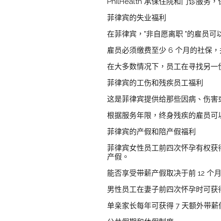
PhilHealth 承保住院和门
菲律宾的失业福利
在菲律宾，"非自愿离职 "的雇
雇员必须缴费至少 6 个月的社
在大多数情况下，员工在寻找另一份
菲律宾的工伤和残疾员工福利
这是菲律宾提供给那些因病、伤害
根据服务年限，终身残疾的雇员可以申
菲律宾的产假和陪产假福利
菲律宾女性员工前四次怀孕有权获得
产假。
能否享受带薪产假取决于前 12 个
男性员工在妻子前四次怀孕时可获得
单亲家长每年可获得 7 天额外带