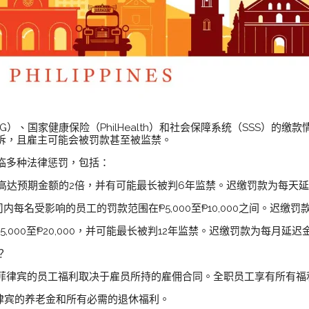
IG）、国家健康保险（PhilHealth）和社会保障系统（SSS）的
诉，且雇主可能会被罚款甚至被监禁。
临多种法律惩罚，包括：
罚款高达预期金额的2倍，并有可能最长被判6年监禁。迟缴罚款为每天延
，公司内每名受影响的员工的罚款范围在₱5,000至₱10,000之间。迟
,000至₱20,000，并可能最长被判12年监禁。迟缴罚款为每月延迟
？
菲律宾的员工福利取决于雇员所持的雇佣合同。全职员工享有所有福
菲律宾的养老金和所有必需的退休福利。