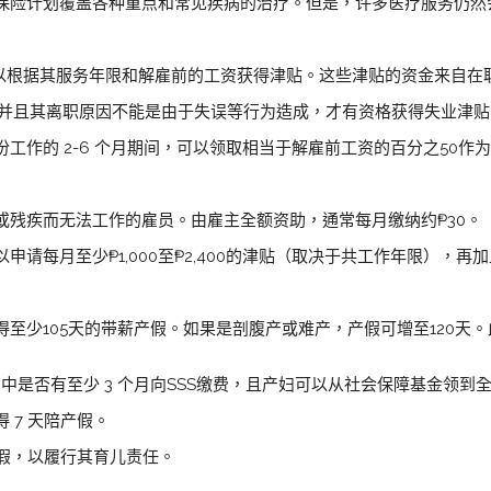
诊服务，保险计划覆盖各种重点和常见疾病的治疗。但是，许多医疗服务仍
员可以根据其服务年限和解雇前的工资获得津贴。这些津贴的资金来自在
保，并且其离职原因不能是由于失误等行为造成，才有资格获得失业津贴
工作的 2-6 个月期间，可以领取相当于解雇前工资的百分之50作
或残疾而无法工作的雇员。由雇主全额资助，通常每月缴纳约₱30。
请每月至少₱1,000至₱2,400的津贴（取决于共工作年限），再加
至少105天的带薪产假。如果是剖腹产或难产，产假可增至120天。
月中是否有至少 3 个月向SSS缴费，且产妇可以从社会保障基金领到
 7 天陪产假。
薪假，以履行其育儿责任。