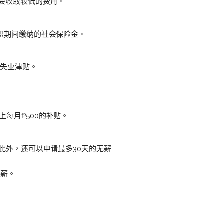
然会收取较低的费用。
职期间缴纳的社会保险金。
为失业津贴。
上每月₱500的补贴。
此外，还可以申请最多30天的无薪
全薪。