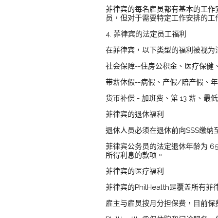
菲律宾的每名雇员都有基本的工作
员，但对于需要特定工作安排的工
4. 菲律宾的法定员工福利
在菲律宾，以下类型的福利被视为
社会保障--住房公积金、医疗保健
带薪休假--病假、产假/陪产假、
货币补偿 - 加班费、第 13 薪、最
菲律宾的退休福利
退休人员必须在退休前向SSS缴纳
菲律宾公务员的法定退休年龄为 6
所得利息的款项。
菲律宾的医疗福利
菲律宾的PhilHealth是覆盖所
雇主与雇员按月分担保费，目前保费相