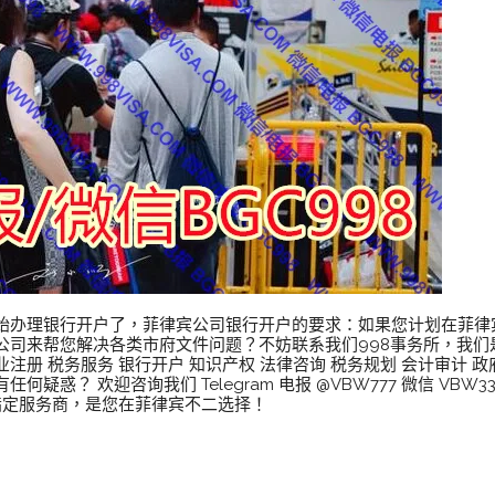
始办理银行开户了，菲律宾公司银行开户的要求：如果您计划在菲律
公司来帮您解决各类市府文件问题？不妨联系我们998事务所，我们
册 税务服务 银行开户 知识产权 法律咨询 税务规划 会计审计 政
疑惑？ 欢迎咨询我们 Telegram 电报 @VBW777 微信 VBW
指定服务商，是您在菲律宾不二选择！