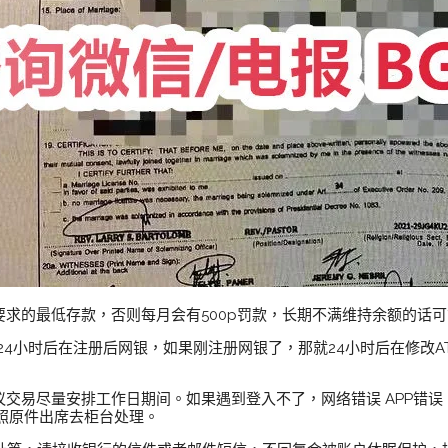
要求的最低存款，否则每月会有500p罚款，长期不满维持余额的话可
待24小时后在注册后网银，如果刚注册网银了，那就24小时后在修改A
议交易尽量安排工作日期间。如果遇到登入不了，网络错误 APP错
照原件出席去柜台处理。