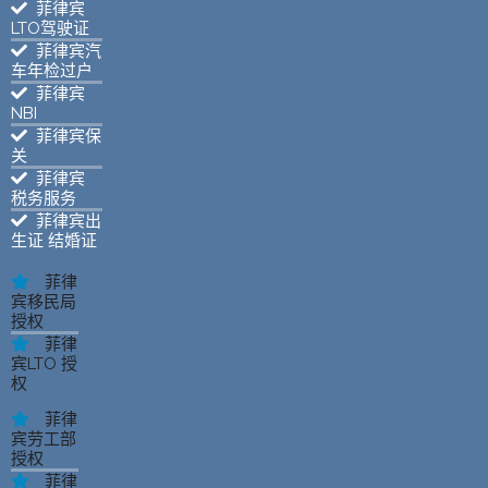
菲律宾
LTO驾驶证
菲律宾汽
车年检过户
菲律宾
NBI
菲律宾保
关
菲律宾
税务服务
菲律宾出
生证 结婚证
菲律
宾移民局
授权
菲律
宾LTO 授
权
菲律
宾劳工部
授权
菲律