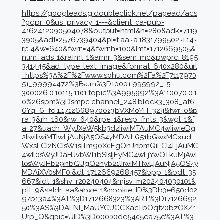
https://googleads.g.doubleclick.net/pagead/ads
?gdpr=0&us_privacy=1---&client=ca-pub-
4162412090504078&output=html&h=280&adk=7119
3905&adf=2576739404&pi=t.aa~a.1831799502~i.14~
rp.4&w=640&fwrn=4&fwrnh=100&lmt=1712669505&
num_ads=1&rafmt=1&armr=3&sem=mc&pwprc=8195
341445&ad_type=text_image&format=640x280&url
=https%3A%2F%2Fwww.sohu.com%2Fa%2F7117970
51_99994472%3Fscm%3D10001.995992_15-
300026.0.10115.1101.topic%3A995992%3A110070.0.1.
0%26spm%3Dsmpc.channel_248.block3_308_af6
6Yq_6_fd.1.1712668970023bVXMoYH_324&fwr=0&p
ra=3&rh=160&rw=640&rpe=1&resp_fmts=3&wgl=1&f
a=27&uach=WyJXaW5kb3dzIiwiMTAuMC4wIiwieDg
2IiwiIiwiMTIwLjAuNjA5OS4yMDAiLG51bGwsMCxud
WxsLCI2NCIsW1siTm90X0EgQnJhbmQiLCI4LjAuMC
4wIl0sWyJDaHJvbWl1bSIsIjEyMC4wLjYwOTkuMjAwI
l0sWyJHb29nbGUgQ2hyb21lIiwiMTIwLjAuNjA5OS4y
MDAiXV0sMF0.&dt=1712669268457&bpp=1&bdt=35
667&idt=1&shv=r20240404&mjsv=m202404030101&
ptt=9&saldr=aa&abxe=1&cookie=ID%3Db3e650d02
97b13a4%3AT%3D1712668323%3ART%3D17126692
50%3AS%3DALNI_MaUYCUCCXaoTbOqf20bzOXZr
Urp_Q&gpic=UID%3D00000de54c5ea75e%3AT%3