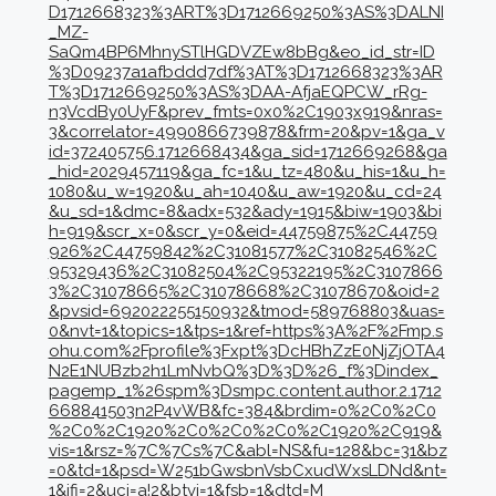
D1712668323%3ART%3D1712669250%3AS%3DALNI
_MZ-
SaQm4BP6MhnySTlHGDVZEw8bBg&eo_id_str=ID
%3D09237a1afbddd7df%3AT%3D1712668323%3AR
T%3D1712669250%3AS%3DAA-AfjaEQPCW_rRg-
n3VcdBy0UyF&prev_fmts=0x0%2C1903x919&nras=
3&correlator=4990866739878&frm=20&pv=1&ga_v
id=372405756.1712668434&ga_sid=1712669268&ga
_hid=2029457119&ga_fc=1&u_tz=480&u_his=1&u_h=
1080&u_w=1920&u_ah=1040&u_aw=1920&u_cd=24
&u_sd=1&dmc=8&adx=532&ady=1915&biw=1903&bi
h=919&scr_x=0&scr_y=0&eid=44759875%2C44759
926%2C44759842%2C31081577%2C31082546%2C
95329436%2C31082504%2C95322195%2C3107866
3%2C31078665%2C31078668%2C31078670&oid=2
&pvsid=692022255150932&tmod=589768803&uas=
0&nvt=1&topics=1&tps=1&ref=https%3A%2F%2Fmp.s
ohu.com%2Fprofile%3Fxpt%3DcHBhZzE0NjZjOTA4
N2E1NUBzb2h1LmNvbQ%3D%3D%26_f%3Dindex_
pagemp_1%26spm%3Dsmpc.content.author.2.1712
668841503n2P4vWB&fc=384&brdim=0%2C0%2C0
%2C0%2C1920%2C0%2C0%2C0%2C1920%2C919&
vis=1&rsz=%7C%7Cs%7C&abl=NS&fu=128&bc=31&bz
=0&td=1&psd=W251bGwsbnVsbCxudWxsLDNd&nt=
1&ifi=2&uci=a!2&btvi=1&fsb=1&dtd=M