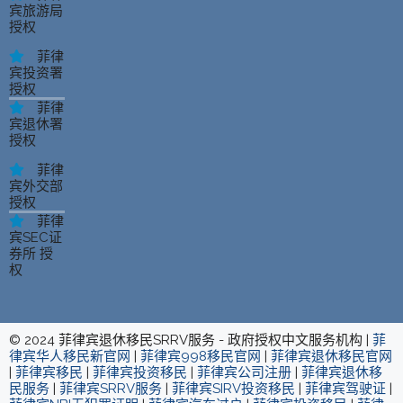
宾旅游局
授权
菲律
宾投资署
授权
菲律
宾退休署
授权
菲律
宾外交部
授权
菲律
宾SEC证
券所 授
权
© 2024 菲律宾退休移民SRRV服务 - 政府授权中文服务机构 |
菲
律宾华人移民新官网
|
菲律宾998移民官网
|
菲律宾退休移民官网
|
菲律宾移民
|
菲律宾投资移民
|
菲律宾公司注册
|
菲律宾退休移
民服务
|
菲律宾SRRV服务
|
菲律宾SIRV投资移民
|
菲律宾驾驶证
|