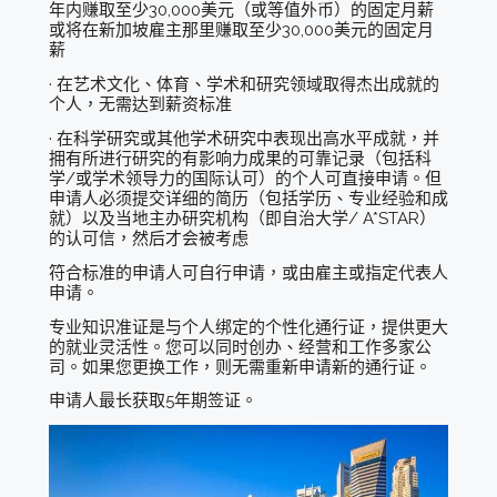
年内赚取至少30,000美元（或等值外币）的固定月薪
或将在新加坡雇主那里赚取至少30,000美元的固定月
薪
· 在艺术文化、体育、学术和研究领域取得杰出成就的
个人，无需达到薪资标准
· 在科学研究或其他学术研究中表现出高水平成就，并
拥有所进行研究的有影响力成果的可靠记录（包括科
学/或学术领导力的国际认可）的个人可直接申请。但
申请人必须提交详细的简历（包括学历、专业经验和成
就）以及当地主办研究机构（即自治大学/ A*STAR）
的认可信，然后才会被考虑
符合标准的申请人可自行申请，或由雇主或指定代表人
申请。
专业知识准证是与个人绑定的个性化通行证，提供更大
的就业灵活性。您可以同时创办、经营和工作多家公
司。如果您更换工作，则无需重新申请新的通行证。
申请人最长获取5年期签证。