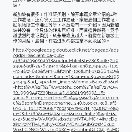
过1%。绝大多数人还是通过工作准证的方式移民新加
坡。
新加坡有很多工作准证类别，除开本篇文章介绍的4种
工作准证，还有农民工工作准证，家庭雇佣工作准证，
娱乐场所工作准证等等，本章没有一一介绍。因为新加
坡并没有一个具体的转永居标准，而普适性越强，竞争
越激烈的准证类别，转永居难度越大。就像在新加坡工
作的月嫂，雇佣，有超过80%都是拿不到永居的。
https://googleads.g.doubleclick.net/pagead/ads
?gdpr=0&client=ca-pub-
4162412090504078&output=html&h=280&adk=7119
3905&adf=2576739404&pi=t.aa~a.1831799502~i.101
~rp.4&w=640&fwrn=4&fwrnh=100&lmt=1712669415&
num_ads=1&rafmt=1&armr=3&sem=mc&pwprc=8195
341445&ad_type=text_image&format=640x280&url
=https%3A%2F%2Fwww.sohu.com%2Fa%2F7275155
30_99994472%3Fscm%3D10001.995992_15-
300026.0.10115.1101.topic%3A995992%3A110070.0.1.
0%26spm%3Dsmpc.channel_248.block3_308_af6
6Yq_6_fd.1.1712668970023bVXMoYH_324&fwr=0&p
ra=3&rh=160&rw=640&rpe=1&resp_fmts=3&wgl=1&f
a=27&uach=WyJXaW5kb3dzIiwiMTAuMC4wIiwieDg
2IiwiIiwiMTIwLjAuNjA5OS4yMDAiLG51bGwsMCxud
WxsLCI2NCIsW1siTm90X0EgQnJhbmQiLCI4LjAuMC