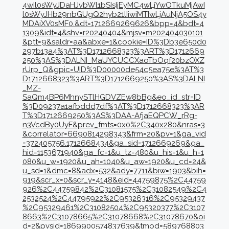
4wIl0sWyJDaHJvbWl1bSIsIjEyMC4wLjYwOTkuMjAwI
l0sWyJHb29nbGUgQ2hyb21lIiwiMTIwLjAuNjA5OS4y
MDAiXV0sMF0.&dt=1712669269626&bpp=4&bdt=4
1309&idt=4&shv=r20240404&mjsv=m202404030101
&ptt=9&saldr=aa&abxe=1&cookie=ID%3Db3e650d0
297b13a4%3AT%3D1712668323%3ART%3D1712669
250%3AS%3DALNI_MaUYCUCCXaoTbOqf20bzOXZ
rUrp_Q&gpic=UID%3D00000de54c5ea75e%3AT%3
D1712668323%3ART%3D1712669250%3AS%3DALNI
_MZ-
SaQm4BP6MhnySTlHGDVZEw8bBg&eo_id_str=ID
%3D09237a1afbddd7df%3AT%3D1712668323%3AR
T%3D1712669250%3AS%3DAA-AfjaEQPCW_rRg-
n3VcdBy0UyF&prev_fmts=0x0%2C340x280&nras=3
&correlator=6690814298343&frm=20&pv=1&ga_vid
=372405756.1712668434&ga_sid=1712669269&ga_
hid=1153671940&ga_fc=1&u_tz=480&u_his=1&u_h=1
080&u_w=1920&u_ah=1040&u_aw=1920&u_cd=24&
u_sd=1&dmc=8&adx=532&ady=7711&biw=1903&bih=
919&scr_x=0&scr_y=4148&eid=44759875%2C44759
926%2C44759842%2C31081575%2C31082549%2C4
2532524%2C44795922%2C95326316%2C95329437
%2C95329461%2C31082504%2C95320377%2C3107
8663%2C31078665%2C31078668%2C31078670&oi
d=2&pvsid=1869900574837639&tmod=589768803