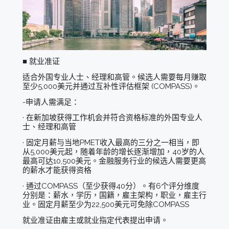
■ 就业准证
适合外国专业人士、经理和高管。候选人需要每月赚取
至少5,000美元并通过互补性评估框架 (COMPASS)。
-申请人需满足：
· 在新加坡获得工作机会并符合资格标准的外国专业人
士、经理和高管
· 固定月薪与当地PMET收入最高的三分之一相当，即
从5,000美元起，随着年龄的增长逐渐增加，40岁的人
最高可达10,500美元。金融服务行业的候选人需要更高
的薪水才能获得资格
· 通过COMPASS（至少获得40分）。有6个评分维度
分别是：薪水，学历，国籍，雇主架构，职业，雇主行
业。固定月薪至少为22,500美元可免除COMPASS
就业准证由雇主或就业指定代表提出申请。