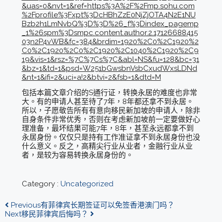
&uas=0&nvt=1&ref=https%3A%2F%2Fmp.sohu.com
%2Fprofile%3Fxpt%3DcHBhZzE0NjZjOTA4N2E1NU
Bzb2h1LmNvbQ%3D%3D%26_f%3Dindex_pagemp
_1%26spm%3Dsmpc.content.author.2.17126688415
03n2P4vWB&fc=384&brdim=1920%2C0%2C1920%2
C0%2C1920%2C0%2C1920%2C1040%2C1920%2C9
19&vis=1&rsz=%7C%7Cs%7C&abl=NS&fu=128&bc=31
&bz=1&td=1&psd=W251bGwsbnVsbCxudWxsLDNd
&nt=1&ifi=2&uci=a!2&btvi=2&fsb=1&dtd=M
包括本篇文章介绍的S通行证，转换永居的难度也非常
大。有的申请人甚至待了7年，8年都还拿不到永居。
所以，子愿敬告所有有意向移民新加坡的申请人，除非
自身条件非常优秀，否则在考虑新加坡前一定要做好心
理准备，最坏结果可能7年，8年，甚至永远都拿不到
永居身份。仅仅只是持有工作准证拿不到永居身份也没
什么意义。反之，高精尖行业从业者，金融行业从业
者，是较为容易转换永居身份的。
Category :
Uncategorized
Previous
有菲律宾长期签证可以免签香港澳门吗？
Next
移民菲律宾后悔吗？