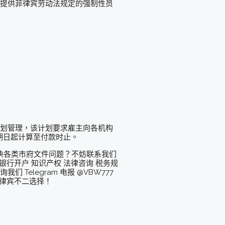
便向其提供菲律宾劳动法规定的强制性员
款计划管理，该计划要求雇主向各机构
期日起计算至付款时止。
决各类市府文件问题？不妨联系我们
行开户 知识产权 法律咨询 税务规
Telegram 电报 @VBW777
菲律宾不二选择！