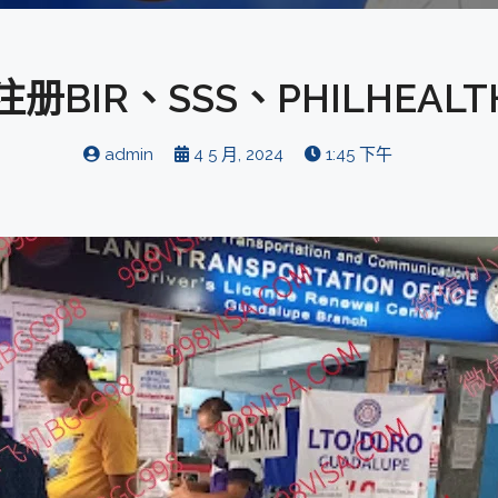
R、SSS、PHILHEALTH 和
admin
4 5 月, 2024
1:45 下午