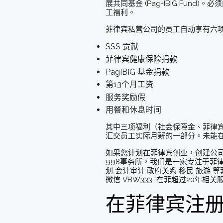
展共同基金 (Pag-IBIG F
工福利。
菲律宾私营公司的员工自动享有六
SSS 贡献
菲律宾健康保险捐款
PagIBIG 基金捐款
第13个月工资
服务奖励假
用餐和休息时间
其中三项福利（社会保障金、菲律宾健
汇交员工实际月薪的一部分。未能
如果您计划在菲律宾创业，创建公司
998事务所，我们是一家专注于菲
划 会计审计 政府关系 移民 旅游 
微信 VBW333 在菲超过20年
在菲律宾注