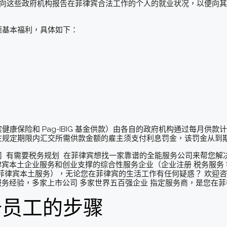
und)。必须向这些政府机构报告在菲律宾合法工作的个人的就业状况，以
项基本福利，具体如下：
康保险和 Pag-IBIG 基金供款）由各自的政府机构通过每月供
在规定期限内汇交所需供款金额的雇主须支付利息罚金，该罚金从到
 有需要税务规划 在菲律宾想找一家靠谱的全能服务公司来帮您解
律宾本土企业服务和创业支撑的综合性服务企业（企业注册 税务服务 银
等菲律宾本土服务），无论您在菲律宾的生活工作有任何疑惑？ 欢迎咨询我们 
相关服务经验，多家上市公司 多家世界五百强企业 指定服务商，是您在
册员工的步骤