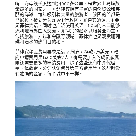
屿，海岸线长度达到34000多公里，是世界上岛屿数
量最多的国家之一。菲律宾拥有丰富的自然资源和美
丽的海滩，每年吸引着大量的旅游者。该国的首都是
马尼拉，被划分为1155个行政区。菲律宾的语言主要
是菲律宾语，同时也广泛使用英语，80%的人口能够
流利地与外国人交流。菲律宾的经济以服务业为主，
包括旅游、外包和金融等领域。菲律宾也是观赏珊瑚
礁和潜水的热门目的地。
菲律宾移民费用要求是满50周岁，存款2万美元，政
府申请费用是1400美金/人，有需要加入的成员家属
则还需要更多的申请费用。除了这些还有中介代理
费、体验费、公证认证费等第三方费用等，这些都没
有准确的金额，每个城市不一样。