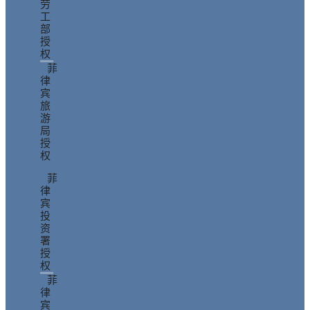
劳
工
部
授
权
菲
律
宾
旅
游
局
授
权
菲
律
宾
投
资
署
授
权
菲
律
宾