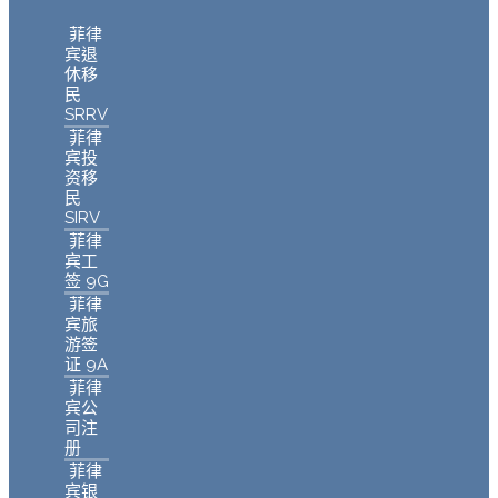
菲律
宾退
休移
民
SRRV
菲律
宾投
资移
民
SIRV
菲律
宾工
签 9G
菲律
宾旅
游签
证 9A
菲律
宾公
司注
册
菲律
宾银