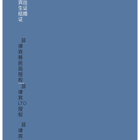
宾出
生证
结婚
证
菲
律
宾
移
民
局
授
权
菲
律
宾
LTO
授
权
菲
律
宾