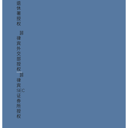
退
休
署
授
权
菲
律
宾
外
交
部
授
权
菲
律
宾
SEC
证
券
所
授
权