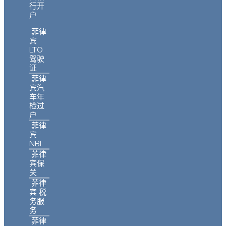
行开
户
菲律
宾
LTO
驾驶
证
菲律
宾汽
车年
检过
户
菲律
宾
NBI
菲律
宾保
关
菲律
宾 税
务服
务
菲律