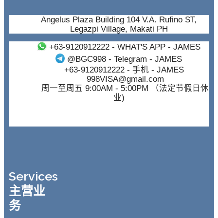
Angelus Plaza Building 104 V.A. Rufino ST,
Legazpi Village, Makati PH
+63-9120912222
- WHAT'S APP - JAMES
@BGC998
- Telegram - JAMES
+63-9120912222
- 手机 - JAMES
998VISA@gmail.com
周一至周五 9:00AM - 5:00PM （法定节假日休
业)
Services
主营业
务