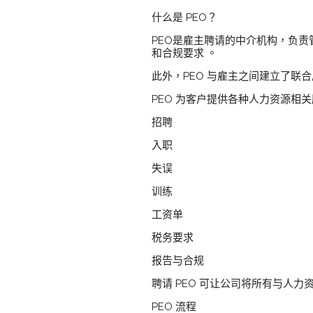
什么是 PEO？
PEO是雇主聘请的中介机构，负
和合规要求 。
此外，PEO 与雇主之间建立了
PEO 为客户提供各种人力资源相
招聘
入职
失误
训练
工资单
税务要求
报告与合规
聘请 PEO 可让公司将所有与人力
PEO 流程