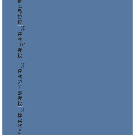
移
民
局
授
权
菲
律
宾
LTO
授
权
菲
律
宾
劳
工
部
授
权
菲
律
宾
旅
游