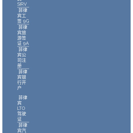
SIRV
菲律
宾工
签 9G
菲律
宾旅
游签
证 9A
菲律
宾公
司注
册
菲律
宾银
行开
户
菲律
宾
LTO
驾驶
证
菲律
宾汽