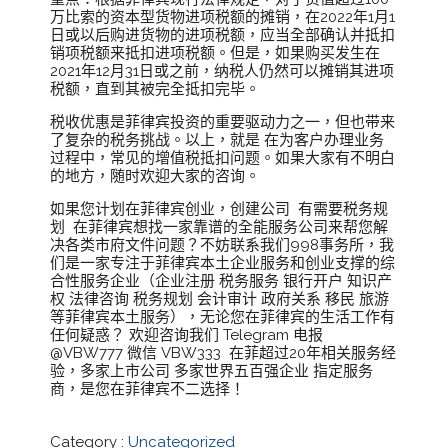
万比索的资本型货物进项税额的摊销，在2022年1月1
日或以后购进货物的进项税额，应当全部确认并抵扣
销项税额来抵扣进项税额。但是，如果购买发生在
2021年12月31日或之前，纳税人仍然可以摊销其进项
税额，直到其被完全抵扣完毕。
税收优惠是菲律宾投资的重要驱动力之一，但也带来
了复杂的税务挑战。以上，就是 在为客户办理业务
过程中，常见的增值税抵扣问题。如果大家有不明白
的地方，随时欢迎大家的咨询。
如果您计划在菲律宾创业，创建公司 有需要税务规
划 在菲律宾想找一家靠谱的全能服务公司来帮您解
决各类市府文件问题？不妨联系我们998事务所，我
们是一家专注于菲律宾本土企业服务和创业支撑的综
合性服务企业（企业注册 税务服务 银行开户 知识产
权 法律咨询 税务规划 会计审计 政府关系 移民 旅游
等菲律宾本土服务），无论您在菲律宾的生活工作有
任何疑惑？ 欢迎咨询我们 Telegram 电报
@VBW777 微信 VBW333 在菲超过20年相关服务经
验，多家上市公司 多家世界五百强企业 指定服务
商，是您在菲律宾不二选择！
Category :
Uncategorized