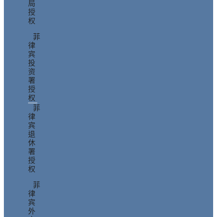
局
授
权
菲
律
宾
投
资
署
授
权
菲
律
宾
退
休
署
授
权
菲
律
宾
外