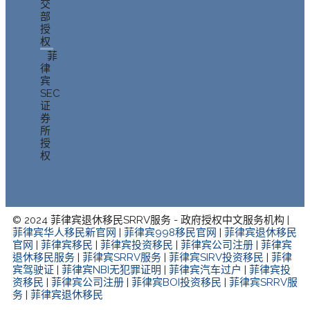
交
部
授
权
菲
律
宾
SEC
证
券
所
授
权
© 2024 菲律宾退休移民SRRV服务 - 政府授权中文服务机构 |
菲律宾华人移民新官网
|
菲律宾998移民官网
|
菲律宾退休移民
官网
|
菲律宾移民
|
菲律宾投资移民
|
菲律宾公司注册
|
菲律宾
退休移民服务
|
菲律宾SRRV服务
|
菲律宾SIRV投资移民
|
菲律
宾驾驶证
|
菲律宾NBI无犯罪证明
|
菲律宾汽车过户
|
菲律宾投
资移民
|
菲律宾公司注册
|
菲律宾BOI投资移民
|
菲律宾SRRV服
务
|
菲律宾退休移民