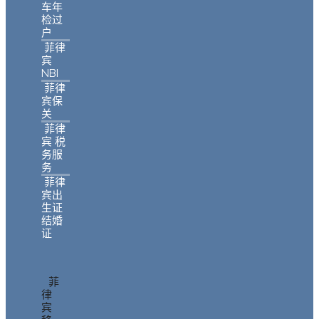
车年
检过
户
菲律
宾
NBI
菲律
宾保
关
菲律
宾 税
务服
务
菲律
宾出
生证
结婚
证
菲
律
宾