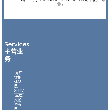
业)
Services
主营业
务
菲律
宾退
休移
民
SRRV
菲律
宾投
资移
民