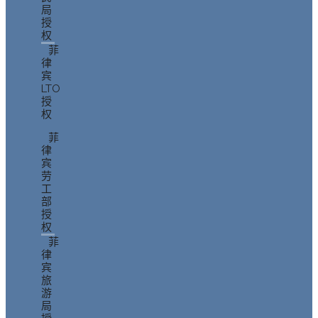
局
授
权
菲
律
宾
LTO
授
权
菲
律
宾
劳
工
部
授
权
菲
律
宾
旅
游
局