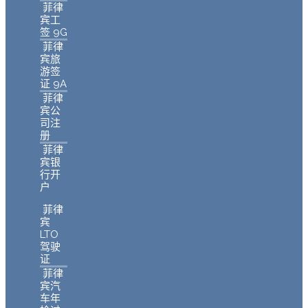
菲律
宾工
签 9G
菲律
宾旅
游签
证 9A
菲律
宾公
司注
册
菲律
宾银
行开
户
菲律
宾
LTO
驾驶
证
菲律
宾汽
车年