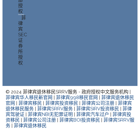
部
授
权
菲
律
宾
SEC
证
券
所
授
权
© 2024 菲律宾退休移民SRRV服务 - 政府授权中文服务机构 |
菲律宾华人移民新官网
|
菲律宾998移民官网
|
菲律宾退休移民
官网
|
菲律宾移民
|
菲律宾投资移民
|
菲律宾公司注册
|
菲律宾
退休移民服务
|
菲律宾SRRV服务
|
菲律宾SIRV投资移民
|
菲律
宾驾驶证
|
菲律宾NBI无犯罪证明
|
菲律宾汽车过户
|
菲律宾投
资移民
|
菲律宾公司注册
|
菲律宾BOI投资移民
|
菲律宾SRRV服
务
|
菲律宾退休移民