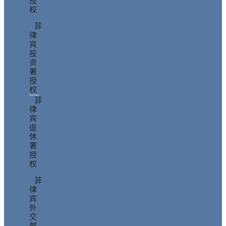
授
权
菲
律
宾
投
资
署
授
权
菲
律
宾
退
休
署
授
权
菲
律
宾
外
交