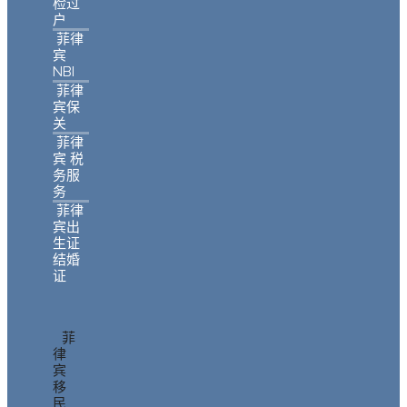
检过
户
菲律
宾
NBI
菲律
宾保
关
菲律
宾 税
务服
务
菲律
宾出
生证
结婚
证
菲
律
宾
移
民