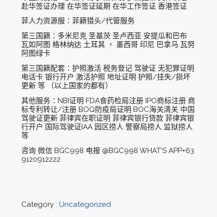
赴华签证办理 在华签证延期 在华工作签证 香港签证
菲人力资源服：菲籍猎头/代管服务
第三国籍：多米尼克 圣基茨 圣卢西亚 安提瓜和巴布
瓦如阿图 格林纳达 土耳其 ， 墨西哥 印尼 巴拿马 瓦努
阿图绿卡
第三国籍配套：护照激活 税务登记 驾驶证 无犯罪证明
电话卡 银行开户 激活护照 地址证明 护照/挂失/损坏
更新 等 （以上国家的都有）
其他服务：NBI证明 FDA食药检局注册 IPO商标注册 商
标专利转让/注册 BOQ防疫局证明 BOC海关清关 中国
驾驶证更新 菲律宾在职证明 菲律宾银行贷款 菲律宾银
行开户 国际驾驶证IAA 园区捞人 警察局捞人 监狱捞人
等
咨询 微信 BGC998 电报 @BGC998 WHAT’S APP+63
9120912222
Category :
Uncategorized