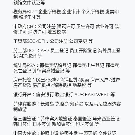
领馆文件认证等
税务局BIR：企业所得税 企业审计 个人所得税 发票印
制 税卡TIN 等
市政府CH：公司注册 建筑许可 卫生许可 营业许可 装
修许可 消防许可 地基税 等
工贸部SEC/DTI：公司注册 公司变更 等
劳工部DOL：AEP 员工登记 员工开除登记 海外员工登
记 AEP取消 等
统计局PSA：菲律宾结婚登记 菲律宾出生登记 菲律宾
死亡登记 菲律宾离婚登记 等
房产托管：房屋/公寓/商铺租赁/买卖 房产入户/过户
房产贷款 房产抵押/解除抵押 地基税 等
银行开户：信安银行 联合银行 AUB EASTWEST 等
菲律宾旅游：长滩岛 克隆岛 薄荷岛 以及马尼拉周边客
制旅游
第三国签证：菲律宾入境签证 泰国签证 马来西亚签证
韩国签证 日本签证 新加坡签证 印尼签证 等
中国大使馆：护照申请 护照补发 护照更新 文件认证