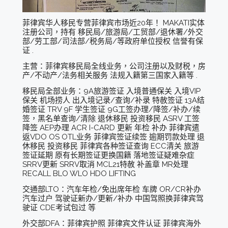
菲律宾华人移民专营菲律宾市场近20年！ MAKATI实体
注册公司，持有 移民局/旅游局/工贸部/退休署/外交
部/劳工部/司法部/税务局/等政府单位授权 信誉有保
证 .
主营：菲律宾移民局全线业务，公司注册以及财税，房
产/不动产/法务相关服务 法规入籍第三国家入籍等 .
移民局全部业务：9A旅游签证 入境普通保关 入境VIP
保关 机场捞人 出入境记录/查询/补录 特赦签证 13A结
婚签证 TRV 9F 学生签证 9G工签办理/降签/补办/续
签，黑名单查询/清除 退休移民 投资移民 ASRV 工签
降签 AEP办理 ACR I-CARD 更新 年检 补办 菲律宾遣
返VDO OS OTL业务 菲律宾签证续签 逾期罚款处理 退
休移民 投资移民 菲律宾各种签证查询 ECC清关 旅游
签证延期 原有长期签证更换国籍 落地签证疑难杂症
SRRV更新 SRRV取消 MCL21特赦 补盖章 MR处理
RECALL BLO WLO HDO LIFTING
交通部LTO：汽车年检/免出席年检 车牌 OR/CR补办
汽车过户 驾驶证新办/更新/补办 中国驾照换菲律宾驾
驶证 CDE考试包过 等
外交部DFA：菲律宾护照 菲律宾文件认证 菲律宾海外