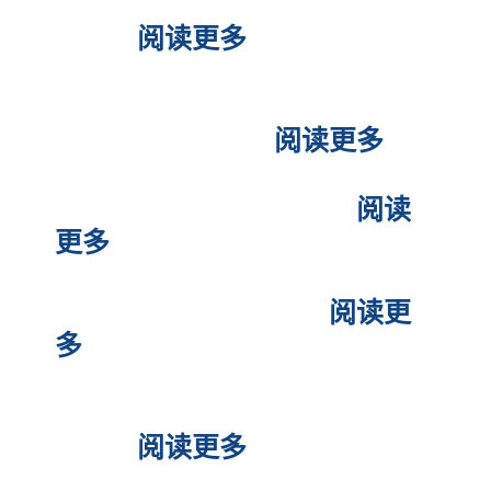
菲律宾SRRV办理需要提前多久
汇款？
阅读更多
菲律宾SRRV（退休移民）微笑
计划经典计划区别
阅读更多
菲律宾双重国籍法规解说
阅读
更多
菲律宾移民局中文官方
阅读更
多
办理菲律宾退休移民和投资移
民目的
阅读更多