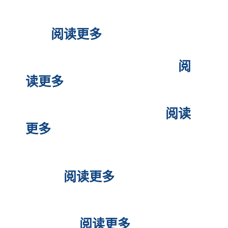
美国绿卡可以免签入境菲律宾
吗？
阅读更多
香港护照免签菲律宾多久？
阅
读更多
过境菲律宾需要签证吗？
阅读
更多
持有日本有效签证怎么免签菲
律宾？
阅读更多
菲律宾申请中国签证 旅游 探亲
商务 工签
阅读更多