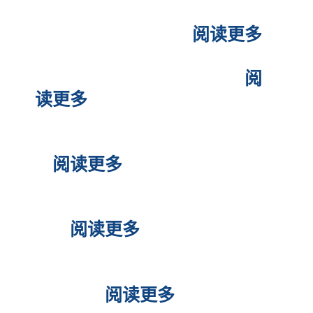
在菲律宾申请美国签证英语不
好真的会被拒签吗？
阅读更多
马尼拉美国领馆怎么预约？
阅
读更多
中国人在菲律宾申请美签懒人
包
阅读更多
什么国家护照入境菲律宾免签
证？
阅读更多
持有日本签证可以免签入境菲
律宾吗？
阅读更多