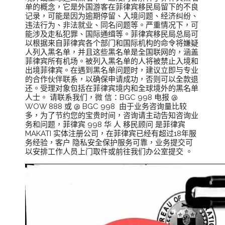
单的概念，它是外国游客在菲律宾移民局留下的不良
记录，可能是因为逾期停留、入境问题、经济纠纷、
违法行为、非法就业、同名问题等。严重情况下，可
能涉及走私犯罪、国际通缉等。菲律宾移民局总局可
以根据来自菲律宾各个部门和国际机构的命令将嫌疑
人列入黑名单，并且这些黑名单是全国联网的，涵盖
菲律宾所有机场。被列入黑名单的人将被禁止入境和
出境菲律宾。在遇到黑名单问题时，建议立即与专业
的合作伙伴联系，以确保申请成功，否则可以全款退
还。受理对象包括在菲律宾境内和全球境外的黑名单
人士。 请联系我们，微 信：BGC 998 电报 @
WOW 888 或 @ BGC 998 由于业务咨询量比较
多，为了节约您的宝贵时间，咨询请主动告知咨询业
务和问题，菲律宾 998 华 人 移民顾问 是菲律宾
MAKATI 实体注册公司，在菲律宾已经有超过18年服
务经验，客户 隐私安全保护服务可靠，业务提交可
以安排工作人员上门取件或前往我们办公室提交 。