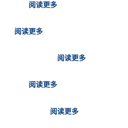
安排
阅读更多
菲律宾GCASH 怎么注册和使用
阅读更多
菲律宾旅游怎么样？菲律宾中
文旅行社服务
阅读更多
菲律宾是一个合适养老的国家
吗？
阅读更多
菲律宾SRRV“退休移民”永居签
证官方解说
阅读更多