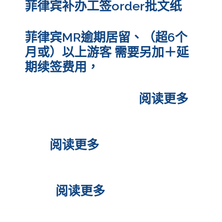
菲律宾补办工签order批文纸
菲律宾MR逾期居留、（超6个
月或）以上游客 需要另加＋延
期续签费用，
菲律宾ECC快速办理
阅读更多
菲律宾退休移民2万美金怎么购
房？
阅读更多
菲律宾SRRV ID过期后怎么申请
更换?
阅读更多