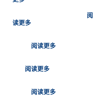
菲律宾养老签证办理小贴士
阅
读更多
菲律宾退休移民款可以投资公
司吗？
阅读更多
菲律宾投资移民SIRV官方办理
服务
阅读更多
菲律宾纸质驾驶证怎么换塑料
卡片？
阅读更多
菲律宾LTO 塑料卡片发放时间