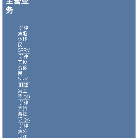
主营业
务
菲律
宾退
休移
民
SRRV
菲律
宾投
资移
民
SIRV
菲律
宾工
签 9G
菲律
宾旅
游签
证 9A
菲律
宾公
司注