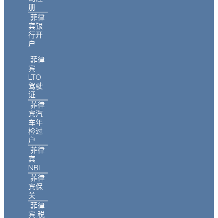
册
菲律
宾银
行开
户
菲律
宾
LTO
驾驶
证
菲律
宾汽
车年
检过
户
菲律
宾
NBI
菲律
宾保
关
菲律
宾 税