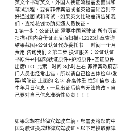
英文个书写英文，外国人换证流程需要面试和
笔试流程，要有菲律宾语或者英语基础否则不
好通过面试和考试。如果英文比较差请告知我
们，直接花钱协助买通人员换证。
1 第一步：公证认证 需要中国驾驶证 所有页面
扫描+国内身份证正反面扫描+12123违章查询
结果截图+公证认证代办委托书 时间一个月
费用 咨询我们 2 第二步 换证服务：公证认证
书原件+中国驾驶证原件+护照原件+签证原件
出席LTO 比索 时间 3小时左右 菲律宾政府部
门人员也经常出错，所以请自己检查体检单/发
票/驾驶证 上面的 名字 身高体重 性别 信息 出
生年月日信息，一旦出证后信息无法修改。自
己要对自己信息准确性负责！！！
如果您想在菲律宾驾驶车辆，您需要将您的中
国驾驶证换成菲律宾驾驶证。以下是换取菲律