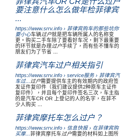
菲律宾汽车OR CR是什么过户
要注意什么怎么做年检菲律宾
...
https://www.srrv.info › 菲律宾购车的那些坑你
要小心
车辆
过户
就是把车辆所属人的名称变
更。购买二手车除了要看好车况，剩下最重要
的环节就是办理
过户
手续了，而有些不懂车的
朋友们为了节省 ...
菲律宾汽车过户相关指引
https://www.srrv.info › service服务 › 菲律宾汽
车过...
过户
需要提供车主的有效期内的政府签
发证件复印件（我们建议提供2种原车主证件
复印件），并且每个复印件签名三次，车主指
的是汽车CR OR 上登记的人的名字，在菲不
少人购买 ...
菲律宾摩托车怎么过户？
https://www.srrv.info › 信息快报 › 在菲律宾购
买摩...
菲律宾摩托车
过户
需要的材料如上图所