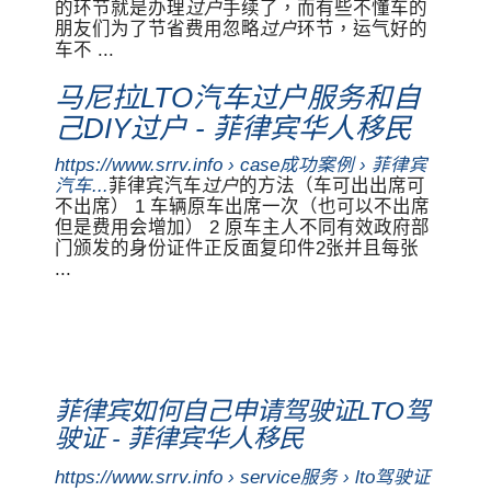
的环节就是办理
过户
手续了，而有些不懂车的
朋友们为了节省费用忽略
过户
环节，运气好的
车不 ...
马尼拉LTO汽车过户服务和自
己DIY过户 - 菲律宾华人移民
https://www.srrv.info › case成功案例 › 菲律宾
汽车...
菲律宾汽车
过户
的方法（车可出出席可
不出席） 1 车辆原车出席一次（也可以不出席
但是费用会增加） 2 原车主人不同有效政府部
门颁发的身份证件正反面复印件2张并且每张
...
菲律宾如何自己申请驾驶证LTO驾
驶证 - 菲律宾华人移民
https://www.srrv.info › service服务 › lto驾驶证