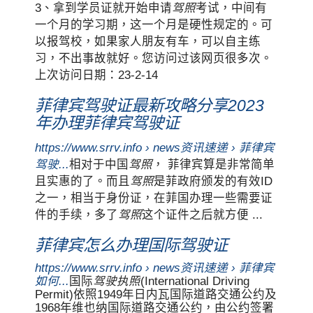
3、拿到学员证就开始申请
驾照
考试，中间有
一个月的学习期，这一个月是硬性规定的。可
以报驾校，如果家人朋友有车，可以自主练
习，不出事故就好。您访问过该网页很多次。
上次访问日期：23-2-14
菲律宾驾驶证最新攻略分享2023
年办理菲律宾驾驶证
https://www.srrv.info › news资讯速递 › 菲律宾
驾驶...
相对于中国
驾照
， 菲律宾算是非常简单
且实惠的了。而且
驾照
是菲政府颁发的有效ID
之一，相当于身份证，在菲国办理一些需要证
件的手续，多了
驾照
这个证件之后就方便 ...
菲律宾怎么办理国际驾驶证
https://www.srrv.info › news资讯速递 › 菲律宾
如何...
国际
驾驶执照
(International Driving
Permit)依照1949年日内瓦国际道路交通公约及
1968年维也纳国际道路交通公约，由公约签署