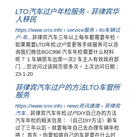
LTO汽车过户年检服务 - 菲律宾华
人移民
https://www.srrv.info › service服务 › lto车辆过
户-年...
菲律宾汽车三年以上每年都需要年检，
如果需要LTO年检
过户
变更等手续服务可以咨
询我们微信BGC998 汽车年检需要什么材料
呢？ 1 车辆原车出席一次2 车主人有效政府部
门 ...您访问过该网页很多次。上次访问日期：
23-1-20
菲律宾汽车过户的方法LTO车管所
服务
https://www.srrv.info › news资讯速递 › 菲律宾
汽车...
菲律宾汽车年检
过户
DIY自己办的方法
汽车年检的相关信息：（自己DIY方法）新车
过了三年以后，就要每年自己去办理车辆年检
咯！ 首先，你要知道自己的车是要在什么时