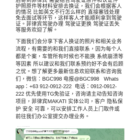
后寄到菲律宾 需要结合驾驶证原件和认证件
护照原件等材料安排去换证，我们会根据客人
的情况 比如英文不行怎么样的 直接塞钱处理
免去面试等环节，这样客人才能顺利拿到驾驶
证。菲律宾驾驶办理 驾驶证更换 驾驶证丢失
等服务欢迎了解。
下面我们会分享下客人换证的照片和相关业务
流程，有需要的和我们直接联系，因为每个人
都是个案，车管所有时候也不能换 系统崩溃等
等因素 所以建议和我们联系预约好不会有后顾
之忧。想了解更多最新信息欢迎联系和咨询我
们，微信：BGC998 电报@BGC998 Whats
app：+63 912-0912-222 电话：0912-0912-
222 优先使用TG免验证，咨询请主动告知咨询
项目，菲律宾MAKATI 实体公司，客户 隐私保
护 安全 可靠，可以安排工作人员上门取件或
前往我们办公室提交办理业务。