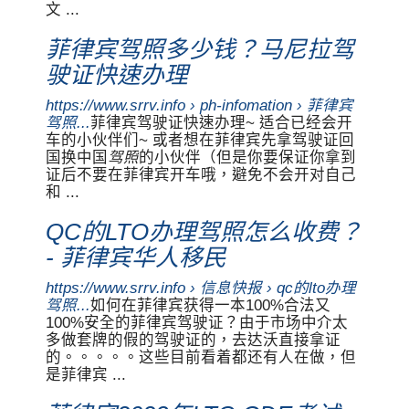
文 ...
菲律宾驾照多少钱？马尼拉驾
驶证快速办理
https://www.srrv.info › ph-infomation › 菲律宾
驾照...
菲律宾驾驶证快速办理~ 适合已经会开
车的小伙伴们~ 或者想在菲律宾先拿驾驶证回
国换中国
驾照
的小伙伴（但是你要保证你拿到
证后不要在菲律宾开车哦，避免不会开对自己
和 ...
QC的LTO办理驾照怎么收费？
- 菲律宾华人移民
https://www.srrv.info › 信息快报 › qc的lto办理
驾照...
如何在菲律宾获得一本100%合法又
100%安全的菲律宾驾驶证？由于市场中介太
多做套牌的假的驾驶证的，去达沃直接拿证
的。。。。。这些目前看着都还有人在做，但
是菲律宾 ...