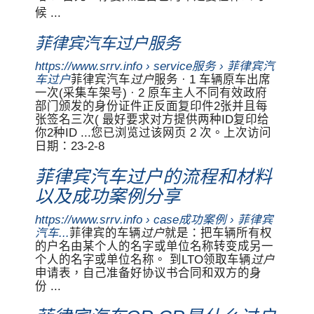
候 ...
菲律宾汽车过户服务
https://www.srrv.info › service服务 › 菲律宾汽
车过户
菲律宾汽车
过户
服务 · 1 车辆原车出席
一次(采集车架号) · 2 原车主人不同有效政府
部门颁发的身份证件正反面复印件2张并且每
张签名三次( 最好要求对方提供两种ID复印给
你2种ID ...您已浏览过该网页 2 次。上次访问
日期：23-2-8
菲律宾汽车过户的流程和材料
以及成功案例分享
https://www.srrv.info › case成功案例 › 菲律宾
汽车...
菲律宾的车辆
过户
就是：把车辆所有权
的户名由某个人的名字或单位名称转变成另一
个人的名字或单位名称。 到LTO领取车辆
过户
申请表，自己准备好协议书合同和双方的身
份 ...