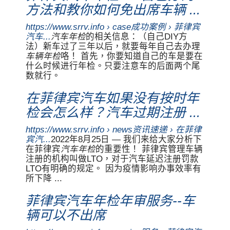
方法和教你如何免出席车辆 ...
https://www.srrv.info › case成功案例 › 菲律宾
汽车...
汽车年检
的相关信息：（自己DIY方
法）新车过了三年以后，就要每年自己去办理
车辆年检
咯！ 首先，你要知道自己的车是要在
什么时候进行年检。只要注意车的后面两个尾
数就行。
在菲律宾汽车如果没有按时年
检会怎么样？汽车过期注册 ...
https://www.srrv.info › news资讯速递 › 在菲律
宾汽...
2022年8月25日 — 我们来给大家分析下
在菲律宾
汽车年检
的重要性！ 菲律宾管理车辆
注册的机构叫做LTO，对于汽车延迟注册罚款
LTO有明确的规定。 因为疫情影响办事效率有
所下降 ...
菲律宾汽车年检年审服务--车
辆可以不出席