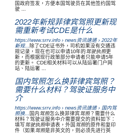
国政府签发，方便本国驾驶员在其他签约国驾
驶 ...
2022年新规菲律宾驾照更新现
需重新考试CDE是什么
https://www.srrv.info › news资讯速递 › 2022年
新规...
除了CDE证书外，司机如果没有交通违
规记录，现在也可以申请10年的
驾驶执照
更
新，而根据现行政策部分申请者只能申请5年
的更新。 CDE相关材料可以从陆运署门户网
站、陆运署 ...
国内驾照怎么换菲律宾驾照？
需要什么材料？驾驶证服务中
介
https://www.srrv.info › news资讯速递 › 国内驾
照换...
国内
驾照
怎么换菲律宾
驾照
？需要什么
材料？驾驶证服务中介需要提交的资料如下：
填写
驾驶执照
申请表，外国
驾照
的原件和复印
件（如果
驾照
是非英文的，则必须先进行英