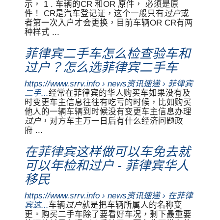
示， 1 . 车辆的CR 和OR 原件， 必须是原
件！ CR是汽车登记证，这个一般只有
过户
或
者第一次入户才会更换，目前车辆OR CR有两
种样式 ...
菲律宾二手车怎么检查验车和
过户？怎么选菲律宾二手车
https://www.srrv.info › news资讯速递 › 菲律宾
二手...
经常在菲律宾的华人购买车如果没有及
时变更车主信息往往有吃亏的时候，比如购买
他人的一辆车辆到时候没有变更车主信息办理
过户
，对方车主万一日后有什么经济问题政
府 ...
在菲律宾这样做可以车免去就
可以年检和过户 - 菲律宾华人
移民
https://www.srrv.info › news资讯速递 › 在菲律
宾这...
车辆
过户
就是把车辆所属人的名称变
更。购买二手车除了要看好车况，剩下最重要