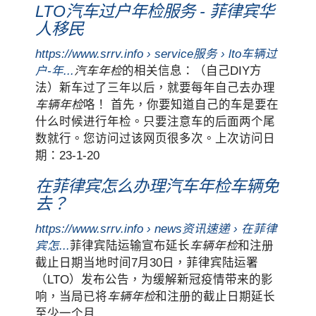
LTO汽车过户年检服务 - 菲律宾华
人移民
https://www.srrv.info › service服务 › lto车辆过
户-年...
汽车年检
的相关信息：（自己DIY方
法）新车过了三年以后，就要每年自己去办理
车辆年检
咯！ 首先，你要知道自己的车是要在
什么时候进行年检。只要注意车的后面两个尾
数就行。您访问过该网页很多次。上次访问日
期：23-1-20
在菲律宾怎么办理汽车年检车辆免
去？
https://www.srrv.info › news资讯速递 › 在菲律
宾怎...
菲律宾陆运输宣布延长
车辆年检
和注册
截止日期当地时间7月30日，菲律宾陆运署
（LTO）发布公告，为缓解新冠疫情带来的影
响，当局已将
车辆年检
和注册的截止日期延长
至少一个月 ...