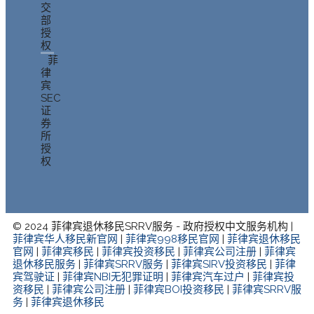
交
部
授
权
菲
律
宾
SEC
证
券
所
授
权
© 2024 菲律宾退休移民SRRV服务 - 政府授权中文服务机构 |
菲律宾华人移民新官网
|
菲律宾998移民官网
|
菲律宾退休移民
官网
|
菲律宾移民
|
菲律宾投资移民
|
菲律宾公司注册
|
菲律宾
退休移民服务
|
菲律宾SRRV服务
|
菲律宾SIRV投资移民
|
菲律
宾驾驶证
|
菲律宾NBI无犯罪证明
|
菲律宾汽车过户
|
菲律宾投
资移民
|
菲律宾公司注册
|
菲律宾BOI投资移民
|
菲律宾SRRV服
务
|
菲律宾退休移民