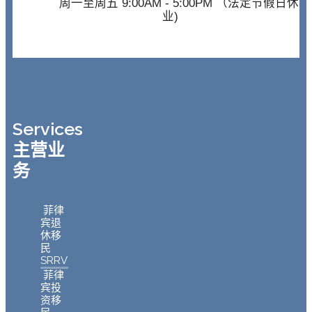
周一至周五 9:00AM - 5:00PM （法定节假日休
业)
Services
主营业
务
菲律
宾退
休移
民
SRRV
菲律
宾投
资移