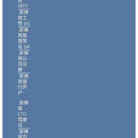
民
SIRV
菲律
宾工
签 9G
菲律
宾旅
游签
证 9A
菲律
宾公
司注
册
菲律
宾银
行开
户
菲律
宾
LTO
驾驶
证
菲律
宾汽