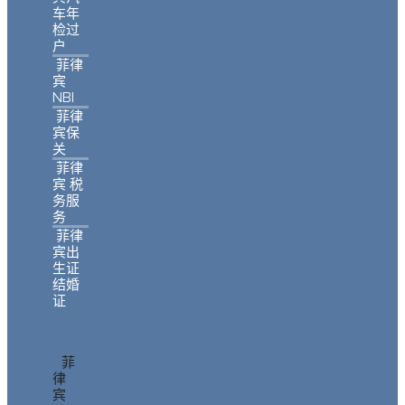
车年
检过
户
菲律
宾
NBI
菲律
宾保
关
菲律
宾 税
务服
务
菲律
宾出
生证
结婚
证
菲
律
宾