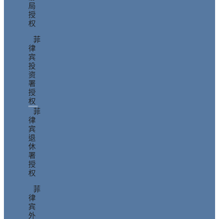
局
授
权
菲
律
宾
投
资
署
授
权
菲
律
宾
退
休
署
授
权
菲
律
宾
外