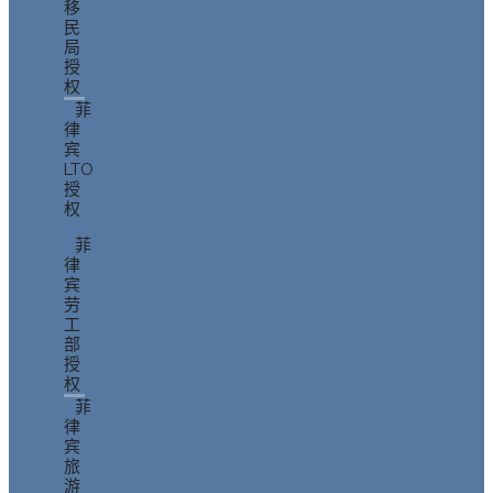
移
民
局
授
权
菲
律
宾
LTO
授
权
菲
律
宾
劳
工
部
授
权
菲
律
宾
旅
游