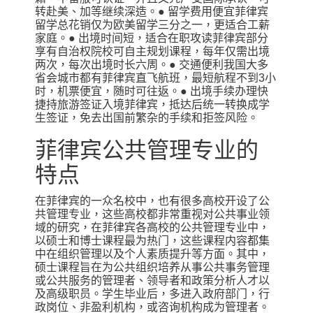
转赴美、加等继续深造。● 留学费用便宜菲律宾
留学总花销仅为欧美留学三分之一，更适合工薪
家庭。● 出境时间短，适合在职攻读菲律宾部分
享有自治权院校可自主规划课程，每年仅需出境
两次，每次出境时长六周。● 交通便利我国大多
省会城市都有菲律宾直飞航班，最短航程不到3小
时，机票便宜，随时可往返。● 出境手续办理快
捷持旅游签证入境菲律宾，抵达后统一转换成学
生签证，免去出国前繁杂的手续和拒签风险。
菲律宾公共管理专业的
特点
在菲律宾的一众名校中，也有很多高校开设了公
共管理专业，这些高校都非常重视对公共事业领
域的研究，在菲律宾各高校的公共管理专业中，
以硕士和博士课程最为热门，这些课程内容都集
中在组织管理以及个人素质提升等方面。其中，
硕士课程旨在为公共组织培养从事公共事务管理
或公共服务的管理者、领导者和政策分析人才以
及高级职员。学生毕业后，多进入政府部门，行
政岗位、非盈利机构，或咨询机构成为管理者。