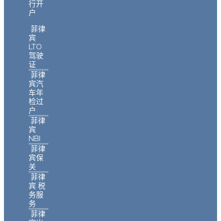
行开
户
菲律
宾
LTO
驾驶
证
菲律
宾汽
车年
检过
户
菲律
宾
NBI
菲律
宾保
关
菲律
宾 税
务服
务
菲律