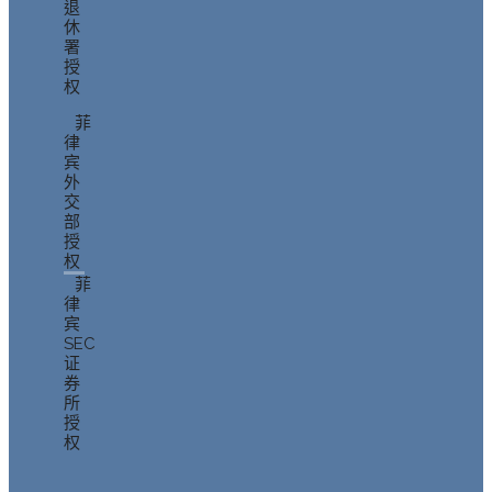
退
休
署
授
权
菲
律
宾
外
交
部
授
权
菲
律
宾
SEC
证
券
所
授
权