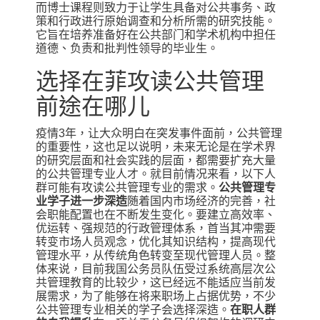
而博士课程则致力于让学生具备对公共事务、政
策和行政进行原始调查和分析所需的研究技能。
它旨在培养准备好在公共部门和学术机构中担任
道德、负责和批判性领导的毕业生。
选择在菲攻读公共管理
前途在哪儿
疫情3年，让大众明白在突发事件面前，公共管理
的重要性，这也足以说明，未来无论是在学术界
的研究层面和社会实践的层面，都需要扩充大量
的公共管理专业人才。就目前情况来看，以下人
群可能有攻读公共管理专业的需求。
公共管理专
业学子进一步深造
随着国内市场经济的完善，社
会职能配置也在不断发生变化。要建立高效率、
优运转、强规范的行政管理体系，首当其冲需要
转变市场人员观念，优化其知识结构，提高现代
管理水平，从传统角色转变至现代管理人员。整
体来说，目前我国公务员队伍受过系统高层次公
共管理教育的比较少，这已经远不能适应当前发
展需求，为了能够在将来职场上占据优势，不少
公共管理专业相关的学子会选择深造。
在职人群