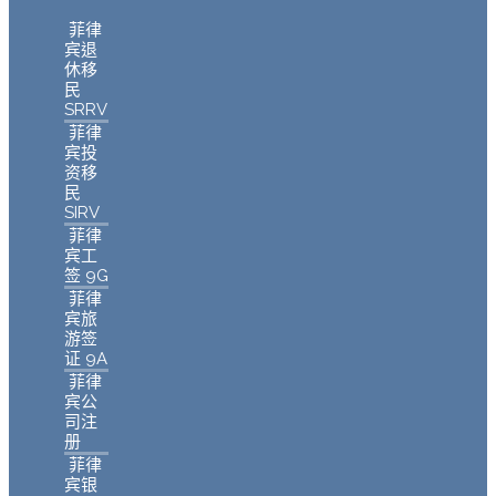
菲律
宾退
休移
民
SRRV
菲律
宾投
资移
民
SIRV
菲律
宾工
签 9G
菲律
宾旅
游签
证 9A
菲律
宾公
司注
册
菲律
宾银