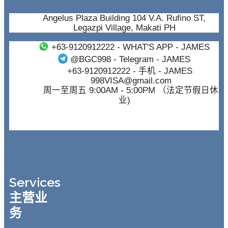
Angelus Plaza Building 104 V.A. Rufino ST,
Legazpi Village, Makati PH
+63-9120912222
- WHAT'S APP - JAMES
@BGC998
- Telegram - JAMES
+63-9120912222
- 手机 - JAMES
998VISA@gmail.com
周一至周五 9:00AM - 5:00PM （法定节假日休
业)
Services
主营业
务