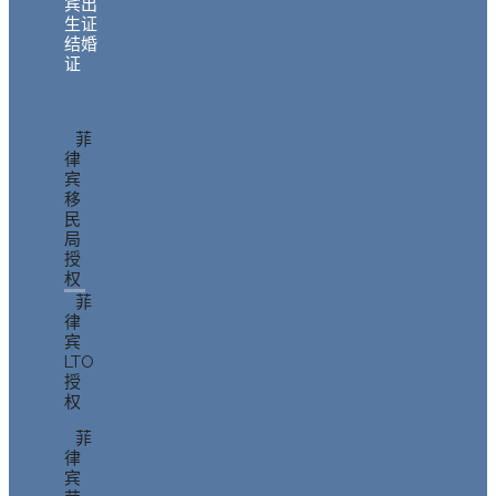
宾出
生证
结婚
证
菲
律
宾
移
民
局
授
权
菲
律
宾
LTO
授
权
菲
律
宾