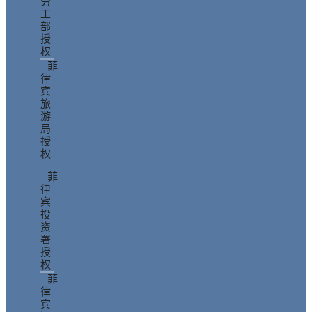
劳
工
部
授
权
菲
律
宾
旅
游
局
授
权
菲
律
宾
投
资
署
授
权
菲
律
宾