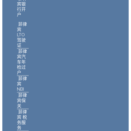
宾银
行开
户
菲律
宾
LTO
驾驶
证
菲律
宾汽
车年
检过
户
菲律
宾
NBI
菲律
宾保
关
菲律
宾 税
务服
务