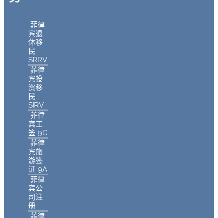
菲律
宾退
休移
民
SRRV
菲律
宾投
资移
民
SIRV
菲律
宾工
签 9G
菲律
宾旅
游签
证 9A
菲律
宾公
司注
册
菲律