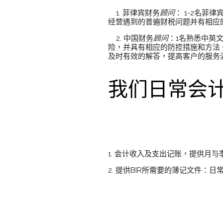
1. 菲律宾财务
顾问
： 1-2名
经营遇到的普遍财税问题并有相应
2. 中国财务
顾问
：1名熟悉中英
险，并具有相应的防控措施和方法
及时有效的解答，提高客户的服务
我们日常会
（ㄧ）一般会计项目
1. 会计收入及支出记账，提供月与
2. 提供BIR所需要的簿记文件
（二）税务丶报税处