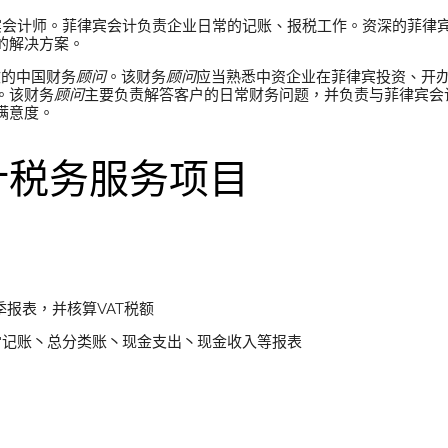
菲律宾会计师。菲律宾会计负责企业日常的记账、报税工作。资深的菲律
的解决方案。
文的中国财务
顾问
。该财务
顾问
应当熟悉中资企业在菲律宾投资、开
。该财务
顾问
主要负责解答客户的日常财务问题，并负责与菲律宾会
满意度。
计税务服务项目
与簿记处理服务
季报表，并核算VAT税额
：日常记账丶总分类账丶现金支出丶现金收入等报表
理服务