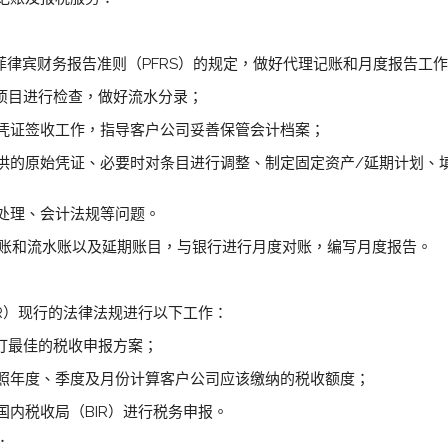
菲律宾财务报告准则（PFRS）的规定，做好代理记账和月度报告工
出项目进行检查，做好流水分录；
好凭证签收工作，指导客户公司妥善保管会计档案；
提供的原始凭证、必要时对条目进行调整、制定固定资产/延期计划、
计处理、会计法规等问题。
总账和流水账以及延期账目，与银行进行月度对账，编写月度报告。
R）现行的法律法规进行以下工作：
订最佳的税收申报方案；
按照年度、季度及月份计算客户公司应该缴纳的税收额度；
国内税收局（BIR）进行税务申报。
：