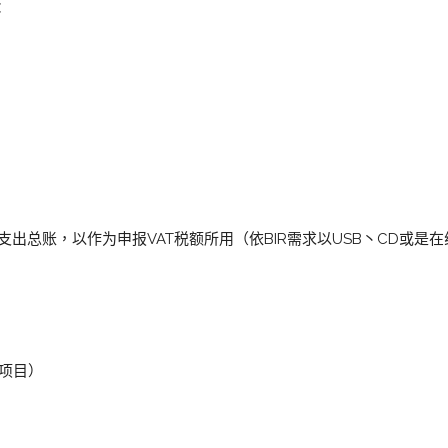
：
支出总账，以作为申报VAT税额所用（依BIR需求以USB丶CD或是
计项目）