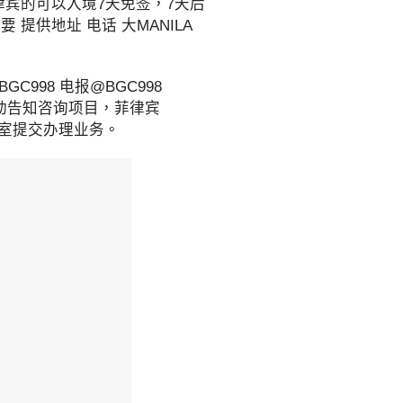
律宾的可以入境7天免签，7天后
 提供地址 电话 大MANILA
C998 电报@BGC998
咨询请主动告知咨询项目，菲律宾
公室提交办理业务。