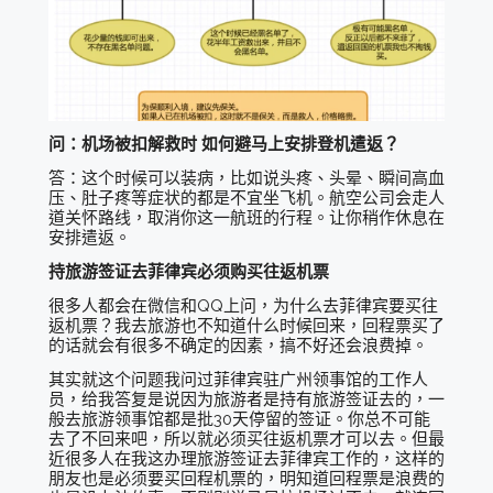
问：机场被扣解救时 如何避马上安排登机遣返？
答：这个时候可以装病，比如说头疼、头晕、瞬间高血
压、肚子疼等症状的都是不宜坐飞机。航空公司会走人
道关怀路线，取消你这一航班的行程。让你稍作休息在
安排遣返。
持旅游签证去菲律宾必须购买往返机票
很多人都会在微信和QQ上问，为什么去菲律宾要买往
返机票？我去旅游也不知道什么时候回来，回程票买了
的话就会有很多不确定的因素，搞不好还会浪费掉。
其实就这个问题我问过菲律宾驻广州领事馆的工作人
员，给我答复是说因为旅游者是持有旅游签证去的，一
般去旅游领事馆都是批30天停留的签证。你总不可能
去了不回来吧，所以就必须买往返机票才可以去。但最
近很多人在我这办理旅游签证去菲律宾工作的，这样的
朋友也是必须要买回程机票的，明知道回程票是浪费的