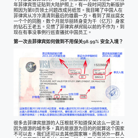
年菲律宾签证贴到大陆护照上，有一段时间因为新版护
照因为第8页领土问题改成另纸签。我目睹了中国人在
菲律宾从冷冷清清到最后的雄霸一方。看到了屌丝腐女
一个个的同胞，数个月就华丽转身变为千（亿万）身家
的钻石王老五。见惯了菲律宾
移民
局以前的不作为，到
现在有事没事例行巡查骚扰中国员工。
第一次去菲律宾如何做到不用保关98.99% 安全入境？
很多去菲律宾旅游的人压根就不知道保关这么一说法，
因为旅游的城市多，真的是旅游为目的的就算这个国家
不可以去，我们还可以去其他国家嘛。而有另外一群人