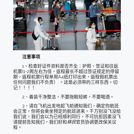
注意事项
1、检查好证件资料是否齐全：护照、签证和往返
机票(1-2周左右为佳，返程最长不超过签证规定的停留
期，返程机票行程单用A4纸打印出来，返程假机票出
任何问题我们不负责） 。这是必须带的三样东西。切
记！！！！
2、着装干净整洁，不要拖鞋短裤，不要喝酒。
3、请在飞机出发地起飞前通知我们，确定你航班
会正常，你将会乘坐预定的航班进来，千万别没飞没给
我们说，我们会以为已经顺利同行，不可抗拒因素没飞
请提前告知我们，我们好和
移民
官员协调更改保关议
程。