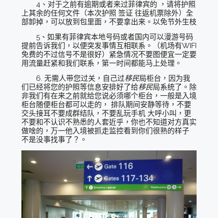
4、对于之前有逾期或者来过菲律宾的 ，请将护照
上其余的任何文件（本次护照 签证 往返机票除外）全
部卸掉，可以放到包里面，不要拿出来。以免节外生枝
5、如果有菲律宾本地号码或者国内可以漫游号码
提前告诉我们，以便突发事情互相联系。（机场有WIFI
免费的不过信号不是很好）紧急情况不要图便宜一定要
用流量赶紧和我们联系，第一时间都能马上处理。
6. 无需人带您过关，自己过
移民
局柜台，因为我
们已经将您的护照等信息安排好了给
移民
局系统了。除
非我们有在来之前就给您说必须哪个柜台，一般是入境
柜台随便柜台都可以走的， 排队期间安静等待，不要
交头接耳不要成群结队，不要乱玩手机 大呼小叫，更
不要和不认识不熟悉的人套近乎，你也不知道对方真实
做啥的，万一他入境被抓走监控看到你们很熟的样子
不是没事找事了？。