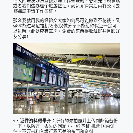
在大陆是没办法直接办理工作签证的，必须先在领事馆
或者我们这办理个旅游签证，到达菲律宾后再有公司去
移民
局申请工作签证。
那么我就用我的经验交大家如何尽可能做到不花钱，又
98%能过马尼拉机场.仅仅做分享不能给你保证一定可
以进哦（此处应有掌声，免费的东西得收藏好并且跟好
友分享）
1、证件资料得带齐：
所有的先拍照并上传到邮箱备份
一下，以防万一丢失的问题，护照 签证 机票 国内证
件。不要带和入境行程无关的东西和资料