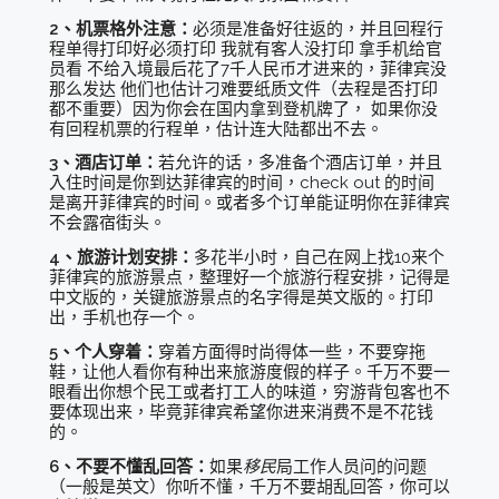
2、机票格外注意：
必须是准备好往返的，并且回程行
程单得打印好必须打印 我就有客人没打印 拿手机给官
员看 不给入境最后花了7千人民币才进来的，菲律宾没
那么发达 他们也估计刁难要纸质文件（去程是否打印
都不重要）因为你会在国内拿到登机牌了， 如果你没
有回程机票的行程单，估计连大陆都出不去。
3、酒店订单：
若允许的话，多准备个酒店订单，并且
入住时间是你到达菲律宾的时间，check out 的时间
是离开菲律宾的时间。或者多个订单能证明你在菲律宾
不会露宿街头。
4、旅游计划安排：
多花半小时，自己在网上找10来个
菲律宾的旅游景点，整理好一个旅游行程安排，记得是
中文版的，关键旅游景点的名字得是英文版的。打印
出，手机也存一个。
5、个人穿着：
穿着方面得时尚得体一些，不要穿拖
鞋，让他人看你有种出来旅游度假的样子。千万不要一
眼看出你想个民工或者打工人的味道，穷游背包客也不
要体现出来，毕竟菲律宾希望你进来消费不是不花钱
的。
6、不要不懂乱回答：
如果
移民
局工作人员问的问题
（一般是英文）你听不懂，千万不要胡乱回答，你可以