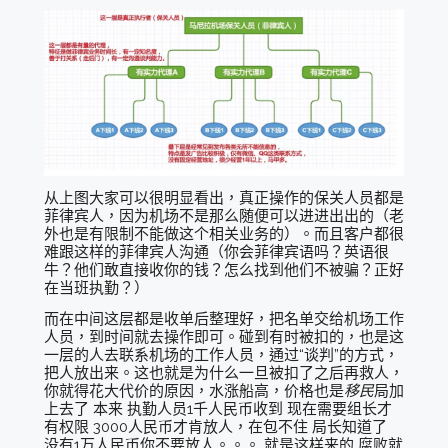
从上图大家可以很明显看出，真正操作的保关人员都是
菲律宾人，因为机场不是那么随便可以进进出出的（老
外也是有限制不能做这个相关业务的）。而且客户都很
难跟这样的菲律宾人沟通（你会菲律宾语吗？英语很
牛？他们敢直接收你的钱？怎么找到他们不被骗？正好
在当班执勤？）
而在中间这层都是收单后整理好，把名单交给机场工作
人员，到时间就去操作即可。碰到有时被扣的，也是这
一层的人去联系机场的工作人员，通过“谈判”的方式，
把人放出来。这也就是为什么一旦被扣了之后再救人，
你就得花大代价的原因，水涨船高，价格也是
移民
局加
上去了 本来 执勤人员1千人民币收到 现在需要组长才
有权限 3000人民币才肯放人，在包不住 局长知道了
没有1万人民币你不要放人。。。 就是这样来的 腐败就