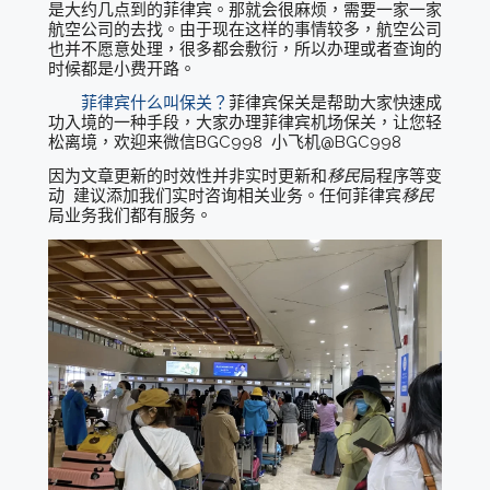
是大约几点到的菲律宾。那就会很麻烦，需要一家一家
航空公司的去找。由于现在这样的事情较多，航空公司
也并不愿意处理，很多都会敷衍，所以办理或者查询的
时候都是小费开路。
菲律宾什么叫保关？
菲律宾保关是帮助大家快速成
功入境的一种手段，大家办理菲律宾机场保关，让您轻
松离境，欢迎来微信BGC998 小飞机@BGC998
因为文章更新的时效性并非实时更新和
移民
局程序等变
动 建议添加我们实时咨询相关业务。任何菲律宾
移民
局业务我们都有服务。