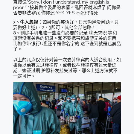
直接说”Sorry, I don't understand, my english is
poor！“接着做个委屈的表情。乱回答就麻烦了 问你是
否想非法
移民
你你还 YES YES 不死也得死
7、牛人忽视：
如果你的英语好，日常沟通没问题，只
要做好上述1，2，3即可，其他全部忽略！
8、
删除手机电脑一些没有必要的记录 聊天求职 等和
旅游没有关系的记录。和不要携带和旅游无关的东西
比如你带银行U盘还不是你名字的 这下查到就是违禁品
了。
以上的几点仅仅针对第一次去菲律宾的人适合使用，如
果你以前有去过菲律宾，或者说在菲律宾有过大量延
期，签证过期 护照补发挂失过等，那么上述方法就不
一定可行。