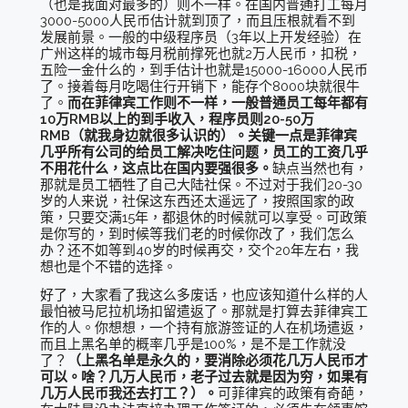
（也是我面对最多的）则不一样。在国内普通打工每月
3000-5000人民币估计就到顶了，而且压根就看不到
发展前景。一般的中级程序员（3年以上开发经验）在
广州这样的城市每月税前撑死也就2万人民币，扣税，
五险一金什么的，到手估计也就是15000-16000人民币
了。接着每月吃喝住行开销下，能存个8000块就很牛
了。
而在菲律宾工作则不一样，一般普通员工每年都有
10万RMB以上的到手收入，程序员则20-50万
RMB（就我身边就很多认识的）。关键一点是菲律宾
几乎所有公司的给员工解决吃住问题，员工的工资几乎
不用花什么，这点比在国内要强很多。
缺点当然也有，
那就是员工牺牲了自己大陆社保。不过对于我们20-30
岁的人来说，社保这东西还太遥远了，按照国家的政
策，只要交满15年，都退休的时候就可以享受。可政策
是你写的，到时候等我们老的时候你改了，我们怎么
办？还不如等到40岁的时候再交，交个20年左右，我
想也是个不错的选择。
好了，大家看了我这么多废话，也应该知道什么样的人
最怕被马尼拉机场扣留遣返了。那就是打算去菲律宾工
作的人。你想想，一个持有旅游签证的人在机场遣返，
而且上黑名单的概率几乎是100%，是不是工作就没
了？
（上黑名单是永久的，要消除必须花几万人民币才
可以。啥？几万人民币，老子过去就是因为穷，如果有
几万人民币我还去打工？）。
可菲律宾的政策有奇葩，