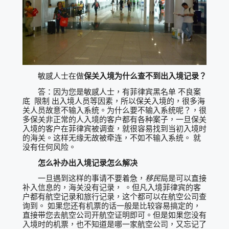
敏感人士在做
保关入境为什么查不到出入境记录？
答：因为您是敏感人士，有菲律宾黑名单 不良案
底 限制 出入境人员等因素，所以保关入境的，很多海
关人员故意不输入系统。为什么要不输入系统呢？，很
多保关非正常的人入境的客户都有各种案子，一旦保关
入境的客户在菲律宾被调查，就很容易找到当初入境时
的海关。这样无缘无故被牵连，不如不输入系统。 就
没有任何风险。
怎么补办出入境记录怎么解决
一旦遇到这样的事请不要着急，
移民
局是可以直接
补入信息的，海关没有记录， 。但凡入境菲律宾的客
户都有航空记录和旅行记录，这个都可以在航空公司查
询到。 如果您还有机票的话一般是比较容易搞定的，
直接带您去航空公司开航空证明即可。但是如果您没有
入境时的机票，也不知道是哪一家航空公司，又忘记了