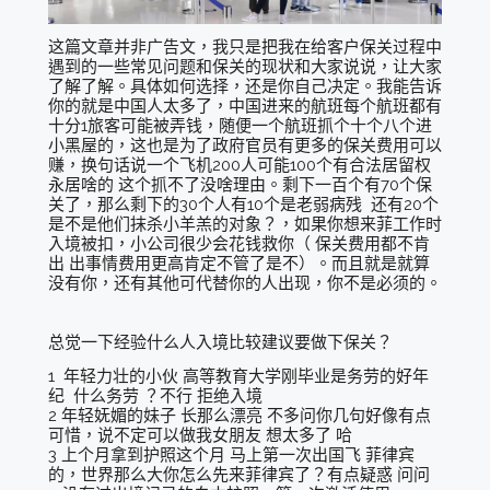
这篇文章并非广告文，我只是把我在给客户保关过程中
遇到的一些常见问题和保关的现状和大家说说，让大家
了解了解。具体如何选择，还是你自己决定。我能告诉
你的就是中国人太多了，中国进来的航班每个航班都有
十分1旅客可能被弄钱，随便一个航班抓个十个八个进
小黑屋的，这也是为了政府官员有更多的保关费用可以
赚，换句话说一个飞机200人可能100个有合法居留权
永居啥的 这个抓不了没啥理由。剩下一百个有70个保
关了，那么剩下的30个人有10个是老弱病残 还有20个
是不是他们抹杀小羊羔的对象？，如果你想来菲工作时
入境被扣，小公司很少会花钱救你（ 保关费用都不肯
出 出事情费用更高肯定不管了是不）。而且就是就算
没有你，还有其他可代替你的人出现，你不是必须的。
总觉一下经验什么人入境比较建议要做下保关？
1 年轻力壮的小伙 高等教育大学刚毕业是务劳的好年
纪 什么务劳 ？不行 拒绝入境
2 年轻妩媚的妹子 长那么漂亮 不多问你几句好像有点
可惜，说不定可以做我女朋友 想太多了 哈
3 上个月拿到护照这个月 马上第一次出国飞 菲律宾
的，世界那么大你怎么先来菲律宾了？有点疑惑 问问