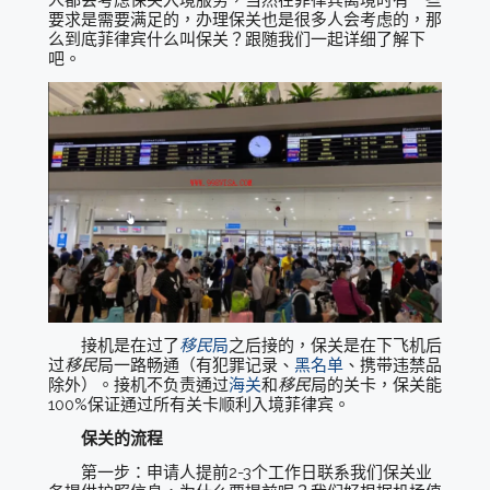
要求是需要满足的，办理保关也是很多人会考虑的，那
么到底菲律宾什么叫保关？跟随我们一起详细了解下
吧。
接机是在过了
移民
局
之后接的，保关是在下飞机后
过
移民
局一路畅通（有犯罪记录、
黑名单
、携带违禁品
除外）。接机不负责通过
海关
和
移民
局的关卡，保关能
100%保证通过所有关卡顺利入境菲律宾。
保关的流程
第一步：申请人提前2-3个工作日联系我们保关业