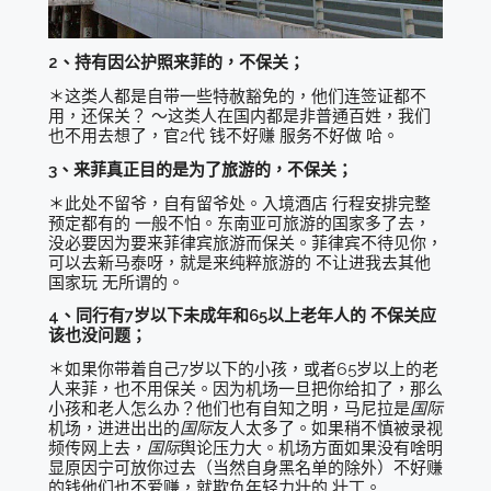
2、持有因公护照来菲的，不保关；
＊这类人都是自带一些特赦豁免的，他们连签证都不
用，还保关？ ～这类人在国内都是非普通百姓，我们
也不用去想了，官2代 钱不好赚 服务不好做 哈。
3、来菲真正目的是为了旅游的，不保关；
＊此处不留爷，自有留爷处。入境酒店 行程安排完整
预定都有的 一般不怕。东南亚可旅游的国家多了去，
没必要因为要来菲律宾旅游而保关。菲律宾不待见你，
可以去新马泰呀，就是来纯粹旅游的 不让进我去其他
国家玩 无所谓的。
4、同行有7岁以下未成年和65以上老年人的 不保关应
该也没问题；
＊如果你带着自己7岁以下的小孩，或者65岁以上的老
人来菲，也不用保关。因为机场一旦把你给扣了，那么
小孩和老人怎么办？他们也有自知之明，马尼拉是
国际
机场，进进出出的
国际
友人太多了。如果稍不慎被录视
频传网上去，
国际
舆论压力大。机场方面如果没有啥明
显原因宁可放你过去（当然自身黑名单的除外）不好赚
的钱他们也不爱赚，就欺负年轻力壮的 壮丁。