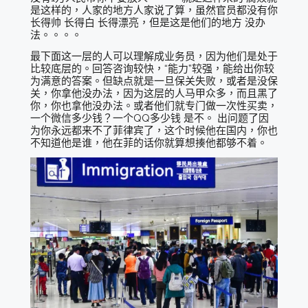
是这样的，人家的地方人家说了算，虽然官员都没有你
长得帅 长得白 长得漂亮，但是这是他们的地方 没办
法。。。。
最下面这一层的人可以理解成业务员，因为他们是处于
比较底层的。回答咨询较快，“能力”较强，能给出你较
为满意的答案。但缺点就是一旦保关失败，或者是没保
关，你拿他没办法，因为这层的人马甲众多，而且黑了
你，你也拿他没办法。或者他们就专门做一次性买卖，
一个微信多少钱？一个QQ多少钱 是不。 出问题了因
为你永远都来不了菲律宾了，这个时候他在国内，你也
不知道他是谁，他在菲的话你就算想揍他都够不着。