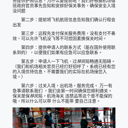
务提供护照信息，为什么要提前呢？我们好根据机场值
班政府官员事先告知和安排好保关事务，确保安全入境
没问题
第二步：提前将飞机航班信息告知我们确认行程会
出发
第三步：远程先支付保关服务费用，没有支付不奏
效，可以允许飞机没飞等不可控因素换保关时间。
第四步：提供申请人的联系方式（能在国外使用联
系到的），以便我们如果有应急可以应急联系。
第五步：申请人一下飞机、过
移民
局畅通无阻碍。
（我们和机场相关官员已经打好招呼了，系统已经有您
的入境优待信息，不需要我们的实际在机场接您入
境。）
第六步：过关入境，出机场，服务完成。 万一有
急事请联系我们 ，我们会第一时间确保您顺利通关。
保关是保
移民
局，机场海关 违禁品等这个是不能保的
哦，所以什么可以带 什么不能带 要自己注意。