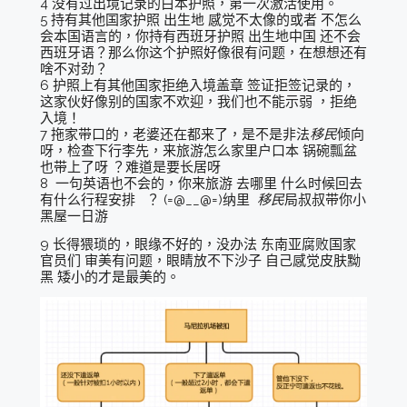
4 没有过出境记录的白本护照，第一次激活使用。
5 持有其他国家护照 出生地 感觉不太像的或者 不怎么
会本国语言的，你持有西班牙护照 出生地中国 还不会
西班牙语？那么你这个护照好像很有问题，在想想还有
啥不对劲？
6 护照上有其他国家拒绝入境盖章 签证拒签记录的，
这家伙好像别的国家不欢迎，我们也不能示弱 ，拒绝
入境！
7 拖家带口的，老婆还在都来了，是不是非法
移民
倾向
呀，检查下行李先，来旅游怎么家里户口本 锅碗瓢盆
也带上了呀 ？难道是要长居呀
8 一句英语也不会的，你来旅游 去哪里 什么时候回去
有什么行程安排 ？ (=@__@=)纳里
移民
局叔叔带你小
黑屋一日游
9 长得猥琐的，眼缘不好的，没办法 东南亚腐败国家
官员们 审美有问题，眼睛放不下沙子 自己感觉皮肤黝
黑 矮小的才是最美的。