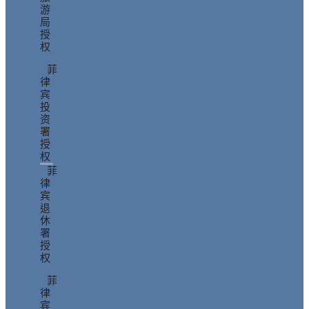
游
局
授
权
菲
律
宾
投
资
署
授
权
菲
律
宾
退
休
署
授
权
菲
律
宾