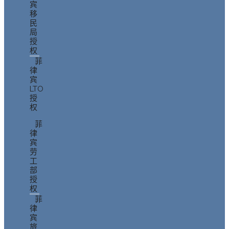
宾
移
民
局
授
权
菲
律
宾
LTO
授
权
菲
律
宾
劳
工
部
授
权
菲
律
宾
旅