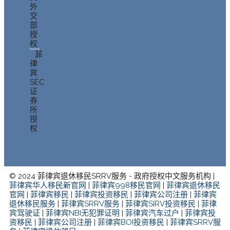
外
交
部
授
权
菲
律
宾
SEC
证
券
所
授
权
© 2024 菲律宾退休移民SRRV服务 - 政府授权中文服务机构 |
菲律宾华人移民新官网
|
菲律宾998移民官网
|
菲律宾退休移民
官网
|
菲律宾移民
|
菲律宾投资移民
|
菲律宾公司注册
|
菲律宾
退休移民服务
|
菲律宾SRRV服务
|
菲律宾SIRV投资移民
|
菲律
宾驾驶证
|
菲律宾NBI无犯罪证明
|
菲律宾汽车过户
|
菲律宾投
资移民
|
菲律宾公司注册
|
菲律宾BOI投资移民
|
菲律宾SRRV服