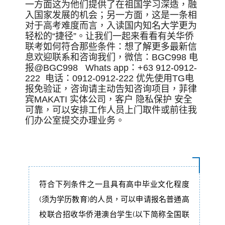
一方面这为他们提供了在祖国学习深造，融
入国家发展的机会；另一方面，这是一条相
对于高考难度而言，入读国内知名大学更为
轻松的“捷径”。
让我们一起来看看有关华侨
联考如何符合那些条件：想了解更多最新信
息欢迎联系和咨询我们，微信：BGC998 电
报@BGC998 Whats app：+63 912-0912-
222 电话：0912-0912-222 优先使用TG电
报免验证，咨询请主动告知咨询项目，菲律
宾MAKATI 实体公司，客户 隐私保护 安全
可靠，可以安排工作人员上门取件或前往我
们办公室提交办理业务。
符合下列条件之一且具有高中毕业文化程度
(须为学历教育)的人员，可以申请报名普通高
校联合招收华侨港澳台学生(以下简称全国联