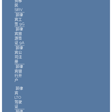
资移
民
SIRV
菲律
宾工
签 9G
菲律
宾旅
游签
证 9A
菲律
宾公
司注
册
菲律
宾银
行开
户
菲律
宾
LTO
驾驶
证
菲律