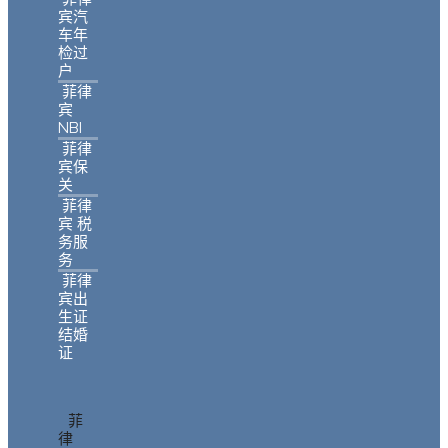
宾汽
车年
检过
户
菲律
宾
NBI
菲律
宾保
关
菲律
宾 税
务服
务
菲律
宾出
生证
结婚
证
菲
律