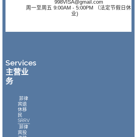
998VISA@gmail.com
周一至周五 9:00AM - 5:00PM （法定节假日休
业)
Services
主营业
务
菲律
宾退
休移
民
SRRV
菲律
宾投