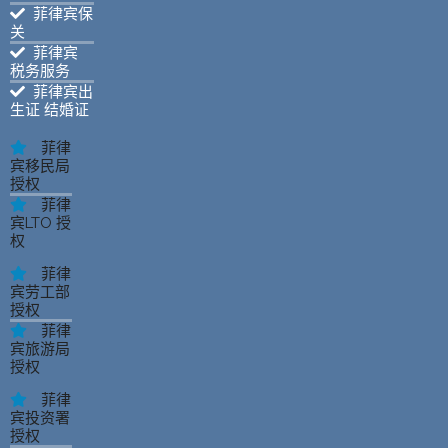
菲律宾保
关
菲律宾
税务服务
菲律宾出
生证 结婚证
菲律
宾移民局
授权
菲律
宾LTO 授
权
菲律
宾劳工部
授权
菲律
宾旅游局
授权
菲律
宾投资署
授权