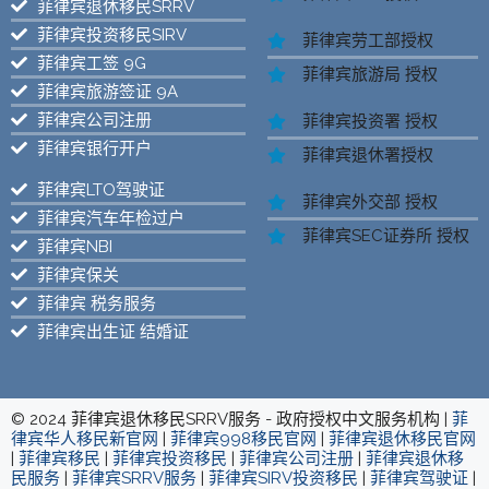
菲律宾退休移民SRRV
菲律宾投资移民SIRV
菲律宾劳工部授权
菲律宾工签 9G
菲律宾旅游局 授权
菲律宾旅游签证 9A
菲律宾公司注册
菲律宾投资署 授权
菲律宾银行开户
菲律宾退休署授权
菲律宾LTO驾驶证
菲律宾外交部 授权
菲律宾汽车年检过户
菲律宾SEC证券所 授权
菲律宾NBI
菲律宾保关
菲律宾 税务服务
菲律宾出生证 结婚证
© 2024 菲律宾退休移民SRRV服务 - 政府授权中文服务机构 |
菲
律宾华人移民新官网
|
菲律宾998移民官网
|
菲律宾退休移民官网
|
菲律宾移民
|
菲律宾投资移民
|
菲律宾公司注册
|
菲律宾退休移
民服务
|
菲律宾SRRV服务
|
菲律宾SIRV投资移民
|
菲律宾驾驶证
|