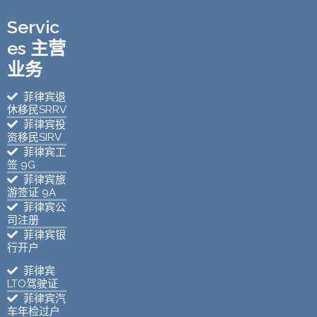
Servic
es 主营
业务
菲律宾退
休移民SRRV
菲律宾投
资移民SIRV
菲律宾工
签 9G
菲律宾旅
游签证 9A
菲律宾公
司注册
菲律宾银
行开户
菲律宾
LTO驾驶证
菲律宾汽
车年检过户