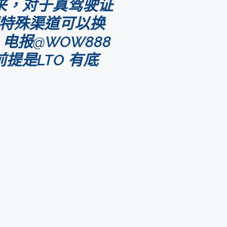
来，对于真驾驶证
们特殊渠道可以换
电报@WOW888
提是LTO 有底