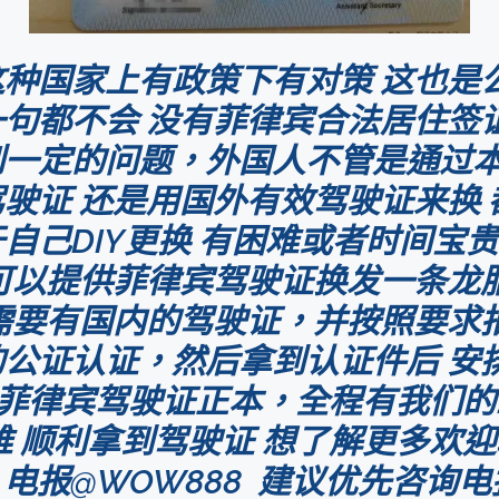
种国家上有政策下有对策 这也是
句都不会 没有菲律宾合法居住签
到一定的问题，外国人不管是通过
驶证 还是用国外有效驾驶证来换 
自己DIY更换 有困难或者时间宝贵
可以提供菲律宾驾驶证换发一条龙
需要有国内的驾驶证，并按照要求
公证认证，然后拿到认证件后 安排
取 菲律宾驾驶证正本，全程有我们
难 顺利拿到驾驶证 想了解更多欢
8 电报@WOW888 建议优先咨询电