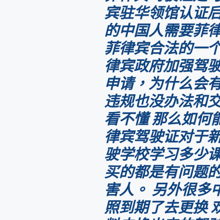
宾驻华领馆认证
的中国人需要菲
菲律宾合法的一
律宾政府加强驾
申请，为什么会
违规也没办法和
看不懂 那么如何
律宾驾驶证对于
驶学校学习多少课
买的都是有问题的
害人。 另外很多
照到期了去更换 