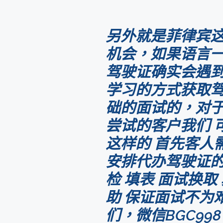
另外就是菲律宾这
机会，如果语言一
驾驶证确实会遇
学习的方式获取驾
础的面试的，对于
尝试的客户我们 
这样的 首先客人
安排代办驾驶证的
检 填表 面试换
助 保证面试不为
们，微信BGC99