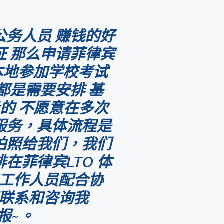
公务人员 赚钱的好
证 那么申请菲律宾
本地参加学校考试
都是需要安排 基
的 不愿意在多次
服务，具体流程是
拍照给我们，我们
在菲律宾LTO 体
的工作人员配合协
迎联系和咨询我
报~。