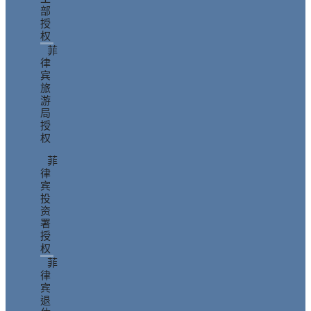
部
授
权
菲
律
宾
旅
游
局
授
权
菲
律
宾
投
资
署
授
权
菲
律
宾
退