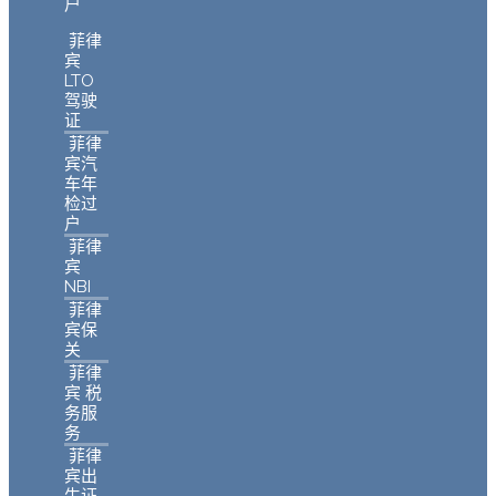
户
菲律
宾
LTO
驾驶
证
菲律
宾汽
车年
检过
户
菲律
宾
NBI
菲律
宾保
关
菲律
宾 税
务服
务
菲律
宾出