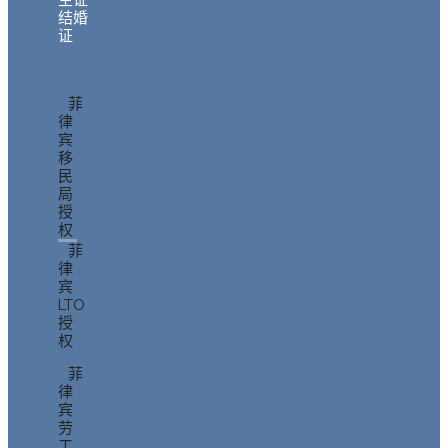
生证
结婚
证
菲
律
宾
移
民
局
授
权
菲
律
宾
LTO
授
权
菲
律
宾
劳
工