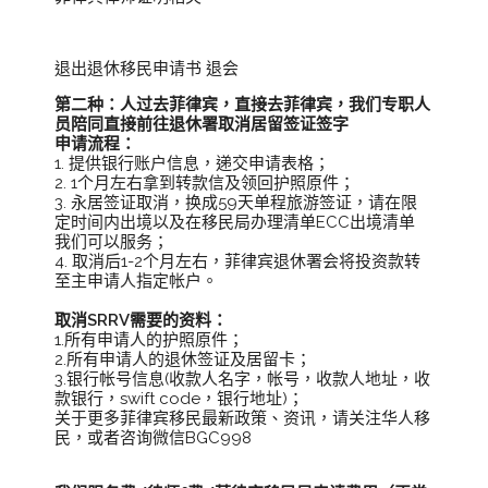
退出退休移民申请书 退会
第二种：人过去菲律宾，直接去菲律宾，我们专职人
员陪同直接前往退休署取消居留签证签字
申请流程：
1. 提供银行账户信息，递交申请表格；
2. 1个月左右拿到转款信及领回护照原件；
3. 永居签证取消，换成59天单程旅游签证，请在限
定时间内出境以及在移民局办理清单ECC出境清单
我们可以服务；
4. 取消后1-2个月左右，菲律宾退休署会将投资款转
至主申请人指定帐户。
取消SRRV需要的资料：
1.所有申请人的护照原件；
2.所有申请人的退休签证及居留卡；
3.银行帐号信息(收款人名字，帐号，收款人地址，收
款银行，swift code，银行地址)；
关于更多菲律宾移民最新政策、资讯，请关注华人移
民，或者咨询微信BGC998