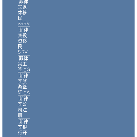
菲律
宾退
休移
民
SRRV
菲律
宾投
资移
民
SIRV
菲律
宾工
签 9G
菲律
宾旅
游签
证 9A
菲律
宾公
司注
册
菲律
宾银
行开