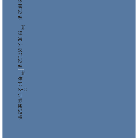
休
署
授
权
菲
律
宾
外
交
部
授
权
菲
律
宾
SEC
证
券
所
授
权