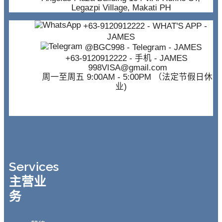
Legazpi Village, Makati PH
+63-9120912222
- WHAT'S APP -
JAMES
@BGC998
- Telegram - JAMES
+63-9120912222
- 手机 - JAMES
998VISA@gmail.com
周一至周五 9:00AM - 5:00PM （法定节假日休
业)
Services
主营业
务