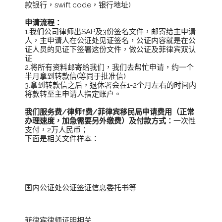
款银行，swift code，银行地址)
申请流程：
1.我们公司律师出SAP及3份签名文件，邮寄给主申请
人，主申请人在公证处见证签名，公证内容就是在公
证人员的见证下签署这份文件，做公证及菲律宾双认
证
2.将所有资料邮寄给我们，我们去帮忙申请，约一个
半月拿到转款信(等同于批准信)
3.拿到转款信之后，退休署会在1-2个月左右的时间内
将款转至主申请人指定账户。
我们服务费/律师f费/菲律宾移民局申请费用（正常
办理速度，加急需要另外缴费）及付款方式：
一次性
支付，2万人民币；
下面是相关文件样本：
国内公证处公证签证信息委托书等
菲律宾律师证明相关