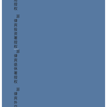
授
权
菲
律
宾
投
资
署
授
权
菲
律
宾
退
休
署
授
权
菲
律
宾
外
交