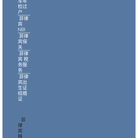
车年
检过
户
菲律
宾
NBI
菲律
宾保
关
菲律
宾 税
务服
务
菲律
宾出
生证
结婚
证
菲
律
宾
移