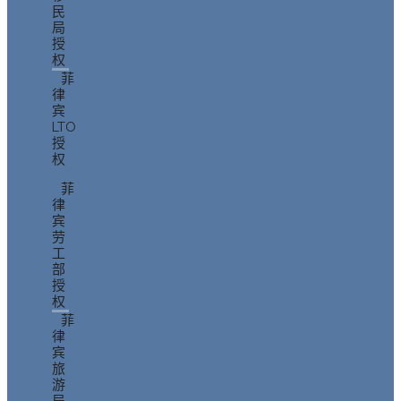
民
局
授
权
菲
律
宾
LTO
授
权
菲
律
宾
劳
工
部
授
权
菲
律
宾
旅
游
局