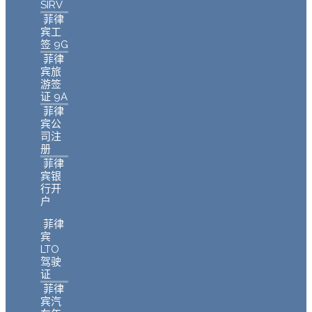
SIRV
菲律
宾工
签 9G
菲律
宾旅
游签
证 9A
菲律
宾公
司注
册
菲律
宾银
行开
户
菲律
宾
LTO
驾驶
证
菲律
宾汽