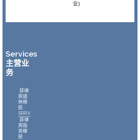
业)
Services
主营业
务
菲律
宾退
休移
民
SRRV
菲律
宾投
资移
民