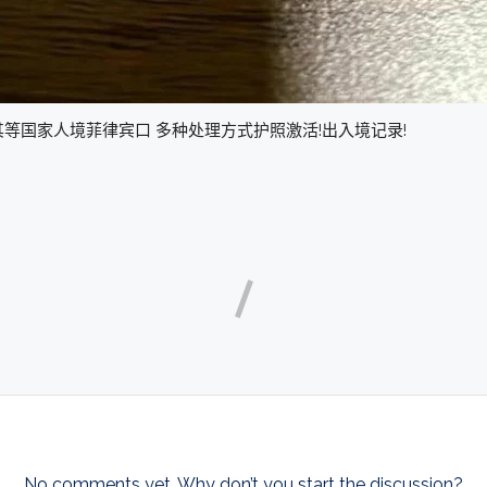
等国家人境菲律宾口 多种处理方式护照激活!出入境记录!
No comments yet. Why don’t you start the discussion?